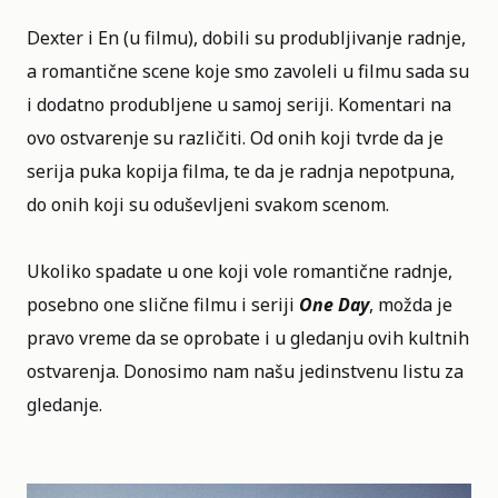
Dexter i En (u filmu), dobili su produbljivanje radnje,
a romantične scene koje smo zavoleli u filmu sada su
i dodatno produbljene u samoj seriji. Komentari na
ovo ostvarenje su različiti. Od onih koji tvrde da je
serija puka kopija filma, te da je radnja nepotpuna,
do onih koji su oduševljeni svakom scenom.
Ukoliko spadate u one koji vole
romantične radnje
,
posebno one slične filmu i seriji
One Day
, možda je
pravo vreme da se oprobate i u gledanju ovih kultnih
ostvarenja. Donosimo nam našu jedinstvenu listu za
gledanje.