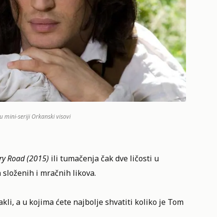
 mini-seriji Orkanski visovi
ry Road (2015)
ili tumačenja čak dve ličosti u
 složenih i mračnih likova.
kli, a u kojima ćete najbolje shvatiti koliko je Tom