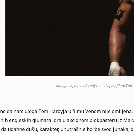
Mnogima jedna od omiljenih uloga u filmu Warrio
no da nam uloga Tom Hardyja u filmu Venom nije omiljena, a
nih engleskih glumaca igra u akcionom blokbasteru iz Marve
da udahne dušu, karakter, unutrašnje borbe svog junaka, da 