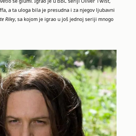
etio se glumi. Igrao je u BBC seriji Oliver Twist,
ffa, a ta uloga bila je presudna i za njegov ljubavni
te Riley
, sa kojom je igrao u još jednoj seriji mnogo