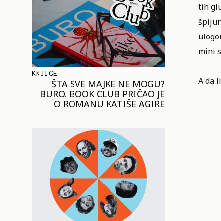
tih g
špijun
ulogo
mini s
KNJIGE
A da l
ŠTA SVE MAJKE NE MOGU?
BURO. BOOK CLUB PRIČAO JE
O ROMANU KATIŠE AGIRE