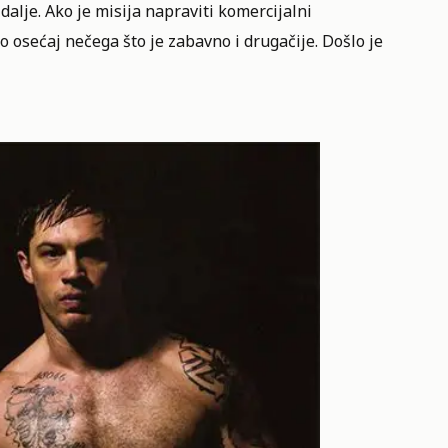
lje. Ako je misija napraviti komercijalni
o osećaj nečega što je zabavno i drugačije. Došlo je