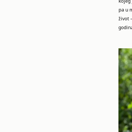
kojeg 
pa u m
život
godin