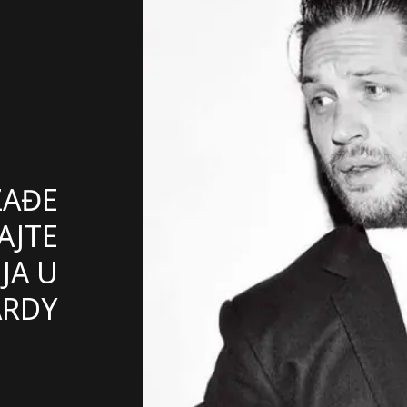
ZAĐE
AJTE
JA U
ARDY