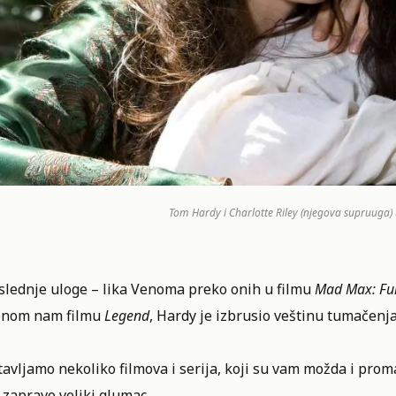
Tom Hardy i Charlotte Riley (njegova supruuga) u
slednje uloge – lika Venoma preko onih u filmu
Mad Max: Fu
enom nam filmu
Legend
, Hardy je izbrusio veštinu tumačenja
avljamo nekoliko filmova i serija, koji su vam možda i proma
zapravo veliki glumac.