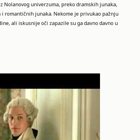
a iz Nolanovog univerzuma, preko dramskih junaka,
ica i romantičnih junaka. Nekome je privukao pažnju
dine, ali iskusnije oči zapazile su ga davno davno u