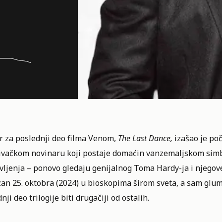
r za poslednji deo filma Venom,
The Last Dance,
izašao je po
živačkom novinaru koji postaje domaćin vanzemaljskom sim
ljenja – ponovo gledaju genijalnog Toma Hardy-ja i njegove 
zan 25. oktobra (2024) u bioskopima širom sveta, a sam glu
nji deo trilogije biti drugačiji od ostalih.