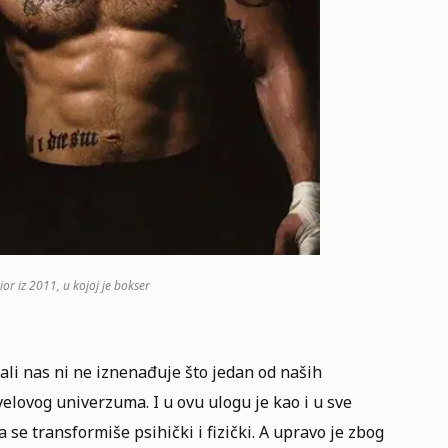
r iz 2011, u kojoj je bokser
li nas ni ne iznenađuje što jedan od naših
lovog univerzuma. I u ovu ulogu je kao i u sve
se transformiše psihički i fizički. A upravo je zbog