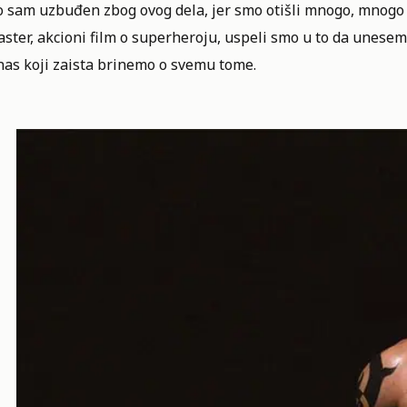
 sam uzbuđen zbog ovog dela, jer smo otišli mnogo, mnogo da
ster, akcioni film o superheroju, uspeli smo u to da unesem
nas koji zaista brinemo o svemu tome.