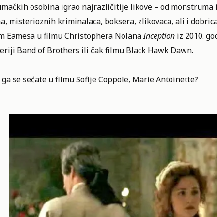
lumačkih osobina igrao najrazličitije likove – od monstrum
a, misterioznih kriminalaca, boksera, zlikovaca, ali i dobr
m Eamesa u filmu Christophera Nolana
Inception
iz 2010. go
eriji Band of Brothers ili čak filmu Black Hawk Dawn.
i ga se sećate u filmu
Sofije Coppole
, Marie Antoinette?