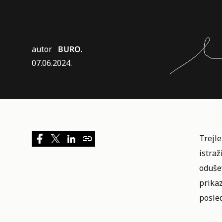
autor
BURO.
07.06.2024.
Trejle
istra
odušev
prika
posled