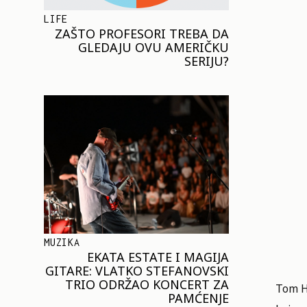
LIFE
ZAŠTO PROFESORI TREBA DA
GLEDAJU OVU AMERIČKU
SERIJU?
MUZIKA
EKATA ESTATE I MAGIJA
GITARE: VLATKO STEFANOVSKI
TRIO ODRŽAO KONCERT ZA
Tom Ha
PAMĆENJE