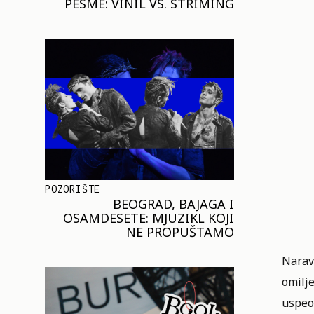
PESME: VINIL VS. STRIMING
POZORIŠTE
BEOGRAD, BAJAGA I
OSAMDESETE: MJUZIKL KOJI
NE PROPUŠTAMO
Narav
omilje
uspeo 