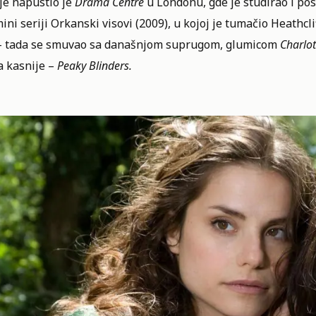
je napustio je
Drama Centre
u Londonu, gde je studirao i posv
ini seriji Orkanski visovi (2009), u kojoj je tumačio Heathcli
 – tada se smuvao sa današnjom suprugom, glumicom
Charlot
a kasnije –
Peaky Blinders.