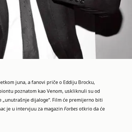
četkom juna, a fanovi priče o Eddiju Brocku,
biontu poznatom kao Venom, uskliknuli su od
„unutrašnje dijaloge“. Film će premijerno biti
mac je u intervjuu za magazin
Forbes
otkrio da će