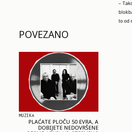
– Tako
blokba
to od 
POVEZANO
MUZIKA
PLAĆATE PLOČU 50 EVRA, A
DOBIJETE NEDOVRŠENE