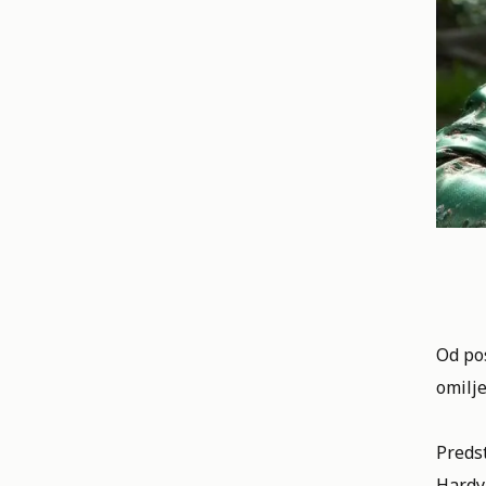
Od po
omilj
Predst
Hardy 