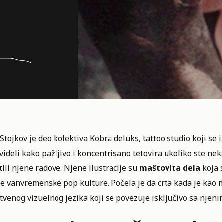
Stojkov je deo kolektiva
Kobra deluks
, tattoo studio koji se
 videli kako pažljivo i koncentrisano tetovira ukoliko ste ne
ili njene radove. Njene ilustracije su
maštovita dela
koja 
e vanvremenske pop kulture. Počela je da crta kada je kao mal
tvenog vizuelnog jezika koji se povezuje isključivo sa njeni