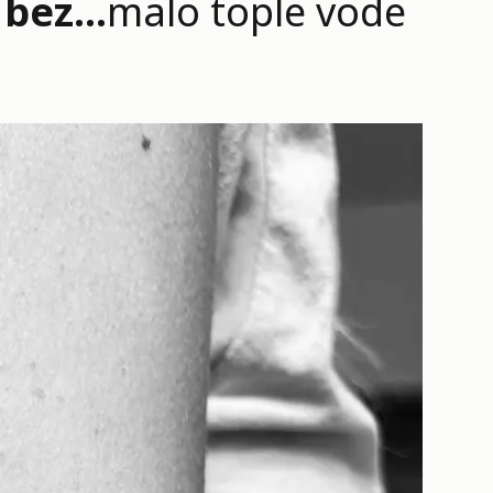
 bez…
malo tople vode