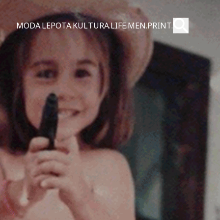
Pošalji
MODA.
LEPOTA.
KULTURA.
LIFE.
MEN.
PRINT.
Pretraži