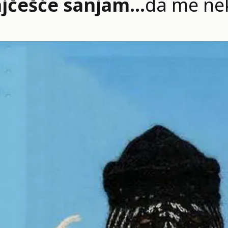
jčešće sanjam…
da me nek