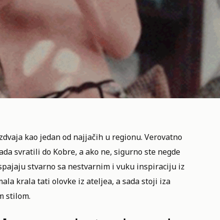
 izdvaja kao jedan od najjačih u regionu. Verovatno
kada svratili do Kobre, a ako ne, sigurno ste negde
spajaju stvarno sa nestvarnim i vuku inspiraciju iz
a krala tati olovke iz ateljea, a sada stoji iza
m stilom.