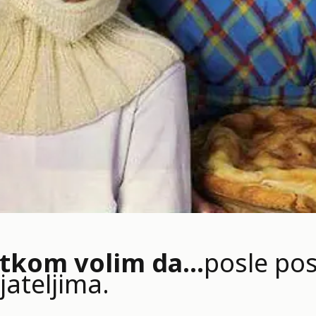
tkom volim da…
posle po
ijateljima.