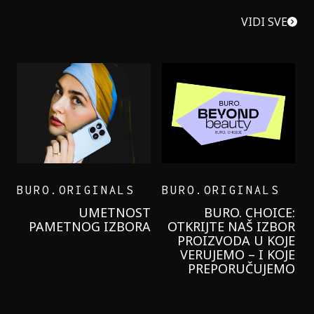
VIDI SVE
BURO.ORIGINALS
BURO.ORIGINALS
LEVI’S ON THE ROAD
PROBALA SAM NOVU
GARNIER KREMU I
NIKADA NIŠTA
LAGANIJE NISAM
KORISTILA