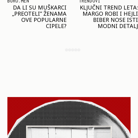
TRENDOVI
SHOPPING
KLJUČNI TREND LETA:
JOŠ JE RANO ZA JAKNE
MARGO ROBI I HEJLI
– ALI U RESERVED JE
BIBER NOSE ISTI
STIGAO MODEL KOJI
MODNI DETALJ
ĆE BITI VELIKI TREND