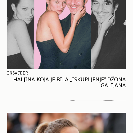
INSAJDER
HALJINA KOJA JE BILA „ISKUPLJENJE“ DŽONA
GALIJANA