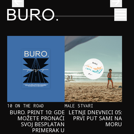
BURO.
Otvori
Onaj jedan proizvod koji stalno selimo sa police u torbe
BURO.MEN
ONAJ JEDAN PROIZVOD KOJI
STALNO SELIMO SA POLICE U
TORBE
10 ON THE ROAD
MALE STVARI
BURO. PRINT 10: GDE
LETNJI DNEVNICI 05:
MOŽETE PRONAĆI
PRVI PUT SAMI NA
SVOJ BESPLATAN
MORU
PRIMERAK U