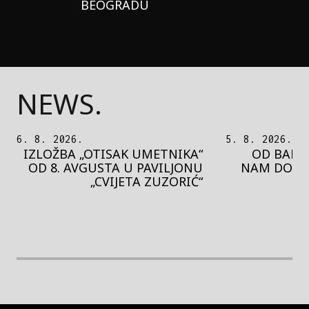
BEOGRADU
NEWS.
5. 8. 2026.
5. 8. 2026.
OD BAROKA DO REJVA: ŠTA
PEDJA 
NAM DONOSI NOVI BUPBAP
MOTIVE 
FESTIVAL?
PRES
rethodna slika
Next image