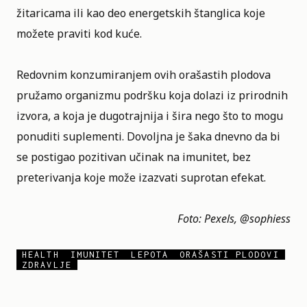
žitaricama ili kao deo energetskih štanglica koje
možete praviti kod kuće.
Redovnim konzumiranjem ovih orašastih plodova
pružamo organizmu podršku koja dolazi iz prirodnih
izvora, a koja je dugotrajnija i šira nego što to mogu
ponuditi suplementi. Dovoljna je šaka dnevno da bi
se postigao pozitivan učinak na imunitet, bez
preterivanja koje može izazvati suprotan efekat.
Foto:
Pexels
, @
sophiess
HEALTH
IMUNITET
LEPOTA
ORAŠASTI PLODOVI
ZDRAVLJE