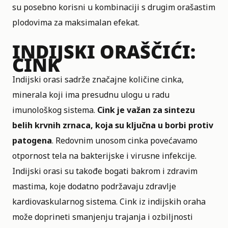
su posebno korisni u kombinaciji s drugim orašastim
plodovima za maksimalan efekat.
INDIJSKI ORAŠČIĆI:
CINK
Indijski orasi sadrže značajne količine cinka,
minerala koji ima presudnu ulogu u radu
imunološkog sistema.
Cink je važan za sintezu
belih krvnih zrnaca, koja su ključna u borbi protiv
patogena
. Redovnim unosom cinka povećavamo
otpornost tela na bakterijske i virusne infekcije.
Indijski orasi su takođe bogati bakrom i zdravim
mastima, koje dodatno podržavaju zdravlje
kardiovaskularnog sistema. Cink iz indijskih oraha
može doprineti smanjenju trajanja i ozbiljnosti