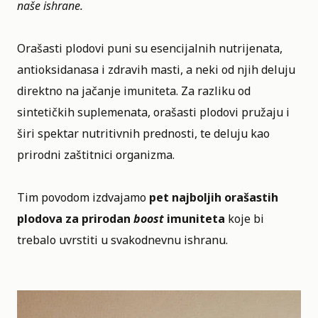
naše ishrane.
Orašasti plodovi puni su esencijalnih nutrijenata,
antioksidanasa i zdravih masti, a neki od njih deluju
direktno na jačanje imuniteta. Za razliku od
sintetičkih suplemenata, orašasti plodovi pružaju i
širi spektar nutritivnih prednosti, te deluju kao
prirodni zaštitnici organizma.
Tim povodom izdvajamo
pet najboljih orašastih
plodova za prirodan
boost
imuniteta
koje bi
trebalo uvrstiti u svakodnevnu ishranu.