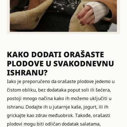
KAKO DODATI ORAŠASTE
PLODOVE U SVAKODNEVNU
ISHRANU?
Iako je preporučeno da orašaste plodove jedemo u
čistom obliku, bez dodataka poput soli ili šećera,
postoji mnogo načina kako ih možemo uključiti u
ishranu. Dodajte ih u jutarnje kaše, jogurt, ili ih
grickajte kao zdrav međuobrok. Takođe, orašasti
plodovi mogu biti odličan dodatak salatama,