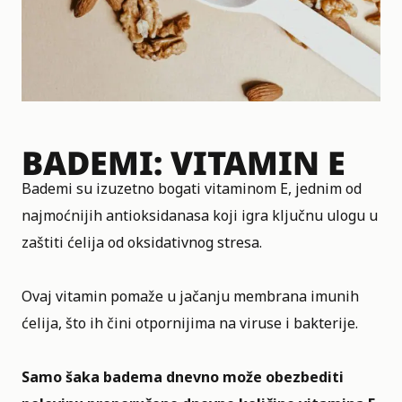
BADEMI: VITAMIN E
Bademi su izuzetno bogati vitaminom E, jednim od
najmoćnijih antioksidanasa koji igra ključnu ulogu u
zaštiti ćelija od oksidativnog stresa.
Ovaj vitamin pomaže u jačanju membrana imunih
ćelija, što ih čini otpornijima na viruse i bakterije.
Samo šaka badema dnevno može obezbediti