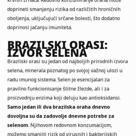
doprineti smanjenju rizika od različitih hroničnih
oboljenja, uključujući srčane bolesti, što dodatno
doprinosi jačanju imuniteta.
BRAZILSKI ORASI:
IZVOR SELENA
Brazilski orasi su jedan od najboljih prirodnih izvora
selena, minerala poznatog po svojoj važnoj ulozi u
radu imunog sistema. Selen je esencijalan za
pravilno funkcionisanje štitne žlezde, ali i za
proizvodnju enzima koji deluju kao antioksidansi.
Samo jedan ili dva brazilska oraha dnevno
dovoljna su da zadovolje dnevne potrebe za
selenom
. Njihovom redovnom konzumacijom,
možemo smanjiti rizik od virusnih i bakterijskih