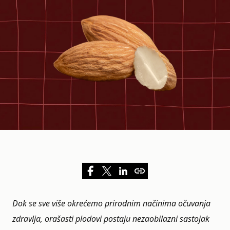
Dok se sve više okrećemo prirodnim načinima
očuvanja
zdravlja
, orašasti plodovi postaju nezaobilazni sastojak