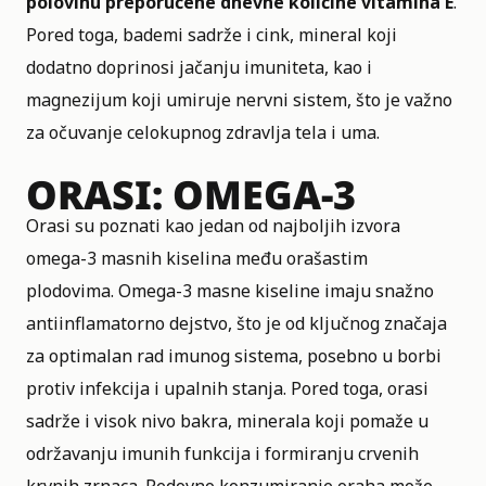
polovinu preporučene dnevne količine vitamina E
.
Pored toga, bademi sadrže i cink, mineral koji
dodatno doprinosi jačanju imuniteta, kao i
magnezijum koji umiruje nervni sistem, što je važno
za očuvanje celokupnog zdravlja tela i uma.
ORASI: OMEGA-3
Orasi su poznati kao jedan od najboljih izvora
omega-3 masnih kiselina među orašastim
plodovima. Omega-3 masne kiseline imaju snažno
antiinflamatorno dejstvo, što je od ključnog značaja
za optimalan rad imunog sistema, posebno u borbi
protiv infekcija i upalnih stanja. Pored toga, orasi
sadrže i visok nivo bakra, minerala koji pomaže u
održavanju imunih funkcija i formiranju crvenih
krvnih zrnaca. Redovno konzumiranje oraha može