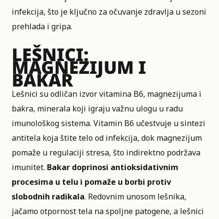
infekcija, što je ključno za očuvanje zdravlja u sezoni
prehlada i gripa.
LEŠNICI:
MAGNEZIJUM I
BAKAR
Lešnici su odličan izvor vitamina B6, magnezijuma i
bakra, minerala koji igraju važnu ulogu u radu
imunološkog sistema. Vitamin B6 učestvuje u sintezi
antitela koja štite telo od infekcija, dok magnezijum
pomaže u regulaciji stresa, što indirektno podržava
imunitet.
Bakar doprinosi antioksidativnim
procesima u telu i pomaže u borbi protiv
slobodnih radikala
. Redovnim unosom lešnika,
jačamo otpornost tela na spoljne patogene, a lešnici