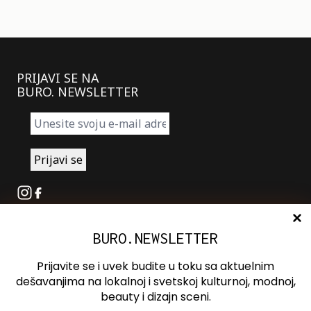
PRIJAVI SE NA
BURO. NEWSLETTER
Instagram
Facebook
BURO.NEWSLETTER
O nama
Oglašavanje
Prijavite se i uvek budite u toku sa aktuelnim
Kontakt
dešavanjima na lokalnoj i svetskoj kulturnoj, modnoj,
beauty i dizajn sceni.