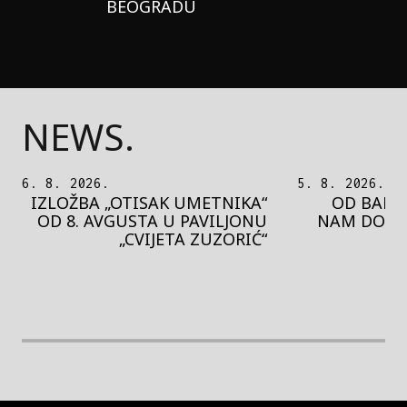
BEOGRADU
NEWS.
5. 8. 2026.
5. 8. 2026.
OD BAROKA DO REJVA: ŠTA
PEDJA 
NAM DONOSI NOVI BUPBAP
MOTIVE 
FESTIVAL?
PRES
rethodna slika
Next image