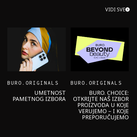
VIDI SVE
BURO.ORIGINALS
BURO.ORIGINALS
LEVI’S ON THE ROAD
PROBALA SAM NOVU
GARNIER KREMU I
NIKADA NIŠTA
LAGANIJE NISAM
KORISTILA