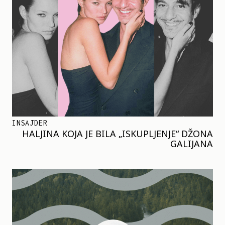
INSAJDER
HALJINA KOJA JE BILA „ISKUPLJENJE“ DŽONA
GALIJANA