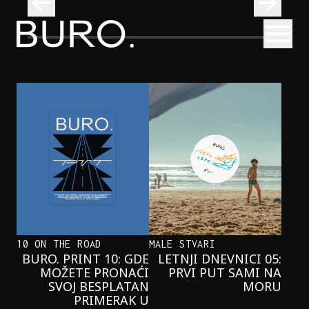
BURO.
Otvori
U Beograd stiže bend bez frontmena – sa sasvim posebni
MUZIKA
U BEOGRAD STIŽE BEND BEZ
FRONTMENA – SA SASVIM
POSEBNIM NASTUPOM
10 ON THE ROAD
MALE STVARI
BURO. PRINT 10: GDE
LETNJI DNEVNICI 05:
MOŽETE PRONAĆI
PRVI PUT SAMI NA
SVOJ BESPLATAN
MORU
PRIMERAK U