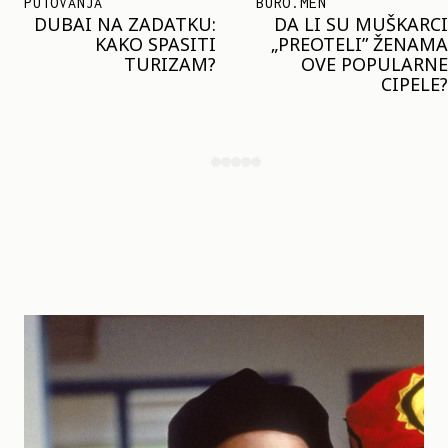
BURO.MEN
TRENDOVI
DA LI SU MUŠKARCI
KLJUČNI TREND LETA:
„PREOTELI” ŽENAMA
MARGO ROBI I HEJLI
OVE POPULARNE
BIBER NOSE ISTI
CIPELE?
MODNI DETALJ