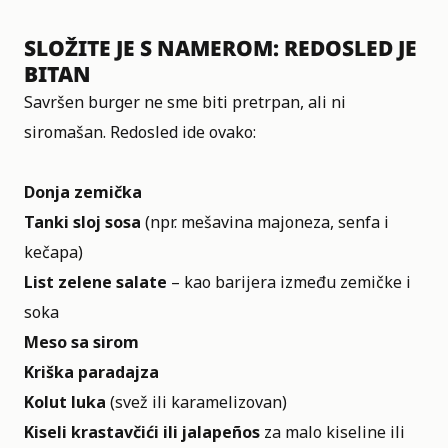
SLOŽITE JE S NAMEROM: REDOSLED JE
BITAN
Savršen burger ne sme biti pretrpan, ali ni
siromašan. Redosled ide ovako:
Donja zemička
Tanki sloj sosa
(npr. mešavina majoneza, senfa i
kečapa)
List zelene salate
– kao barijera između zemičke i
soka
Meso sa sirom
Kriška paradajza
Kolut luka
(svež ili karamelizovan)
Kiseli krastavčići ili jalapeños
za malo kiseline ili