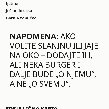
ljutine
Još malo sosa
Gornja zemička
NAPOMENA:
AKO
VOLITE SLANINU ILI JAJE
NA OKO – DODAJTE IH,
ALI NEKA BURGER I
DALJE BUDE „O NJEMU“,
A NE „O SVEMU“.
SOS JE LIČNA KARTA