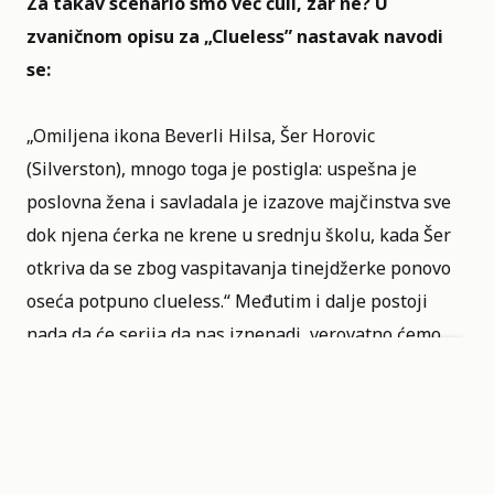
Za takav scenario smo već čuli, zar ne? U
zvaničnom opisu za „Clueless”
nastavak navodi
se:
„Omiljena ikona Beverli Hilsa, Šer Horovic
(Silverston), mnogo toga je postigla: uspešna je
poslovna žena i savladala je izazove majčinstva sve
dok njena ćerka ne krene u srednju školu, kada Šer
otkriva da se zbog vaspitavanja tinejdžerke ponovo
oseća potpuno clueless.“ Međutim i dalje postoji
nada da će serija da nas iznenadi, verovatno ćemo
svi i da je gledamo, ali ostaje bojazan da ćemo biti
razočarani nakon što je odgledamo.
Projekat je prvobitno bio u razvoju za
Peacock