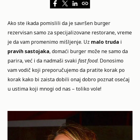
Ako ste ikada pomislili da je savršen burger
rezervisan samo za specijalizovane
restorane
, vreme
je da vam promenimo mišljenje. Uz
malo truda
i
pravih sastojaka
, domaći burger može ne samo da
parira, već i da nadmaši svaki
fast food
. Donosimo
vam vodič koji preporučujemo da pratite korak po
korak kako bi zaista dobili onaj dobro poznat osećaj
u ustima koji mnogi od nas – toliko vole!