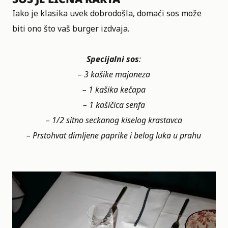
Iako je klasika uvek dobrodošla, domaći sos može
biti ono što vaš burger izdvaja.
Specijalni sos
:
–
3 kašike majoneza
– 1 kašika kečapa
– 1 kašičica senfa
– 1/2 sitno seckanog kiselog krastavca
– Prstohvat dimljene paprike i belog luka u prahu