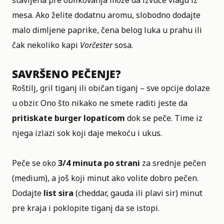
stavljena pre oblikovanja može da izvuče vlagu iz
mesa. Ako želite dodatnu aromu, slobodno dodajte
malo dimljene paprike, čena belog luka u prahu ili
čak nekoliko kapi
Vorčester
sosa.
SAVRŠENO PEČENJE?
Roštilj, gril tiganj ili običan tiganj – sve opcije dolaze
u obzir. Ono što nikako ne smete raditi jeste da
pritiskate burger lopaticom
dok se peče. Time iz
njega izlazi sok koji daje mekoću i ukus.
Peče se oko
3/4 minuta po strani
za srednje pečen
(medium), a još koji minut ako volite dobro pečen.
Dodajte
list sira
(cheddar, gauda ili plavi sir) minut
pre kraja i poklopite tiganj da se istopi.