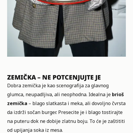
ZEMIČKA – NE POTCENJUJTE JE
Dobra zemička je kao scenografija za glavnog
glumca, neupadljiva, ali neophodna. Idealna je
brioš
zemička
– blago slatkasta i meka, ali dovoljno čvrsta
da izdrži sočan burger. Presecite je i blago tostirajte
na puteru dok ne dobije zlatnu boju. To će je zaštititi
od upijanja soka iz mesa.