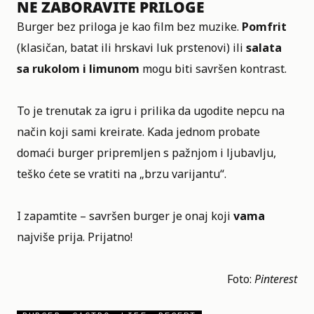
NE ZABORAVITE PRILOGE
Burger bez priloga je kao film bez muzike.
Pomfrit
(klasičan, batat ili hrskavi luk prstenovi) ili
salata
sa rukolom i limunom
mogu biti savršen kontrast.
To je trenutak za igru i prilika da ugodite nepcu na
način koji sami kreirate. Kada jednom probate
domaći burger pripremljen s pažnjom i ljubavlju,
teško ćete se vratiti na „brzu varijantu“.
I zapamtite – savršen burger je onaj koji
vama
najviše prija. Prijatno!
Foto:
Pinterest