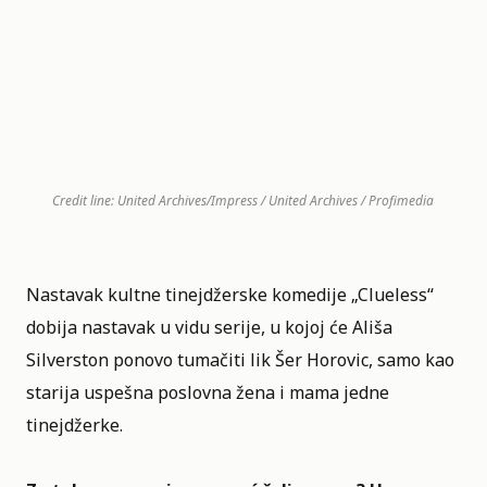
Credit line: United Archives/Impress / United Archives / Profimedia
Nastavak kultne tinejdžerske komedije „
Clueless
“
dobija nastavak u vidu serije, u kojoj će Ališa
Silverston ponovo tumačiti lik Šer Horovic, samo kao
starija uspešna poslovna žena i mama jedne
tinejdžerke.