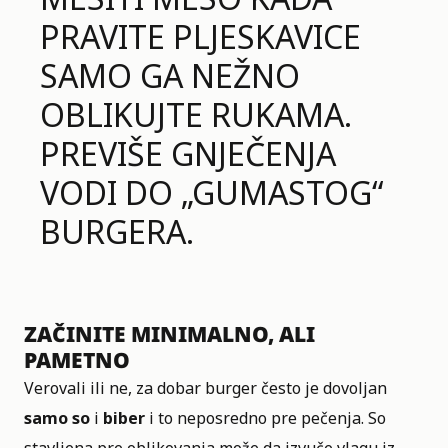
PRAVITE PLJESKAVICE
SAMO GA NEŽNO
OBLIKUJTE RUKAMA.
PREVIŠE GNJEČENJA
VODI DO „GUMASTOG“
BURGERA.
ZAČINITE MINIMALNO, ALI
PAMETNO
Verovali ili ne, za dobar burger često je dovoljan
samo so
i
biber
i to neposredno pre pečenja. So