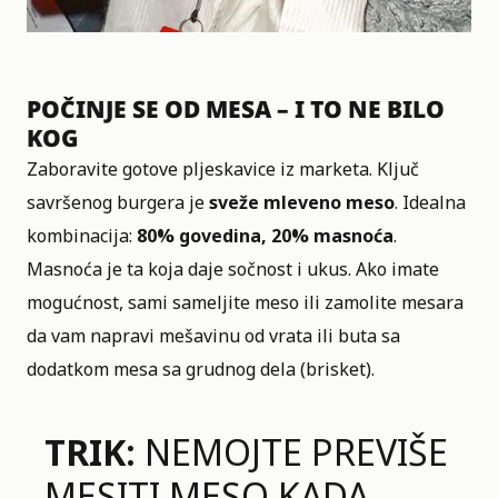
POČINJE SE OD MESA – I TO NE BILO
KOG
Zaboravite gotove pljeskavice iz marketa. Ključ
savršenog burgera je
sveže mleveno meso
. Idealna
kombinacija:
80% govedina, 20% masnoća
.
Masnoća je ta koja daje sočnost i ukus. Ako imate
mogućnost, sami sameljite meso ili zamolite mesara
da vam napravi mešavinu od vrata ili buta sa
dodatkom mesa sa grudnog dela (brisket).
TRIK:
NEMOJTE PREVIŠE
MESITI MESO KADA