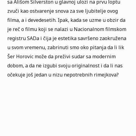
sa
Ališom Silverston
u glavnoj ulozi na prvu loptu
zvuči kao ostvarenje snova za sve ljubitelje ovog
filma, a i devedesetih. Ipak, kada se uzme u obzir da
je reč o filmu koji se nalazi u
Nacionalnom filmskom
registru SADa
i čija je estetika savršeno zaokružena
u svom vremenu, zabrinuti smo oko pitanja da li lik
Šer Horovic može da preživi sudar sa modernim
dobom, a da ne izgubi svoju originalnost i da li nas
očekuje još jedan u nizu nepotrebnih rimejkova?