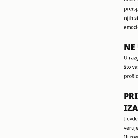
preisp
njih s
emocio
NE 
U razg
što va
prošlo
PR
IZ
I ovde
veruje
Ili n