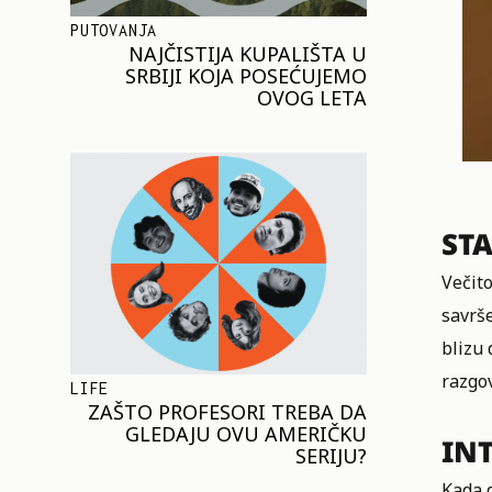
PUTOVANJA
NAJČISTIJA KUPALIŠTA U
SRBIJI KOJA POSEĆUJEMO
OVOG LETA
ST
Večito
savrše
blizu 
razgov
LIFE
ZAŠTO PROFESORI TREBA DA
GLEDAJU OVU AMERIČKU
IN
SERIJU?
Kada d