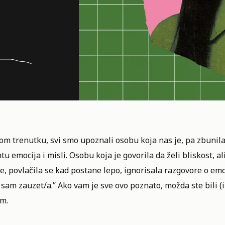
m trenutku, svi smo upoznali osobu koja nas je, pa zbunila
ntu emocija i misli. Osobu koja je govorila da želi bliskost, a
e, povlačila se kad postane lepo, ignorisala razgovore o emo
 sam zauzet/a.” Ako vam je sve ovo poznato, možda ste bili 
m.