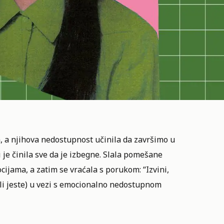
, a njihova nedostupnost učinila da završimo u
li je činila sve da je izbegne. Slala pomešane
cijama, a zatim se vraćala s porukom: “Izvini,
(ili jeste) u vezi s emocionalno nedostupnom