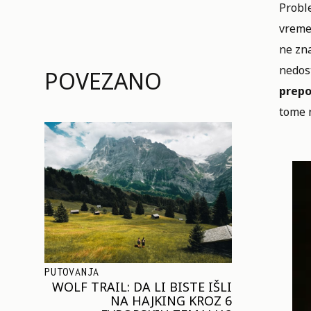
Probl
vreme,
ne zna
nedost
POVEZANO
prepo
tome 
PUTOVANJA
WOLF TRAIL: DA LI BISTE IŠLI
NA HAJKING KROZ 6