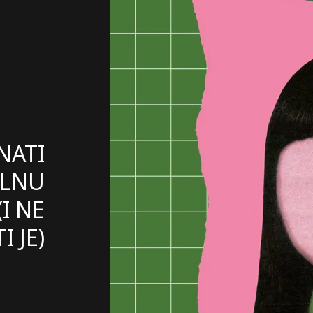
NATI
LNU
I NE
I JE)