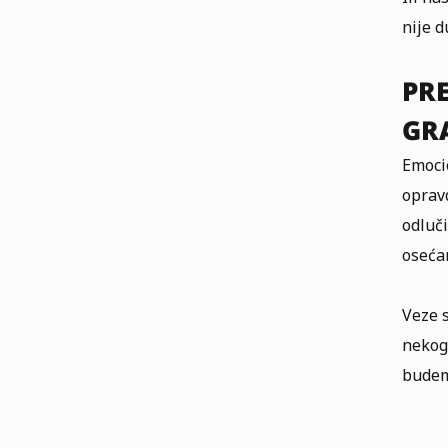
nije 
PR
GR
Emocio
oprav
odluči
osećan
Veze 
nekoga
budemo