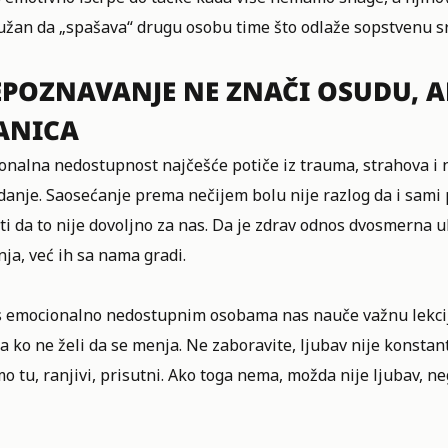
dužan da „spašava“ drugu osobu time što odlaže sopstvenu s
EPOZNAVANJE NE ZNAČI OSUDU, A
ANICA
nalna nedostupnost najčešće potiče iz trauma, strahova i ne
danje. Saosećanje prema nečijem bolu nije razlog da i sam
ti da to nije dovoljno za nas. Da je zdrav odnos dvosmerna 
ja, već ih sa nama gradi.
s emocionalno nedostupnim osobama nas nauče važnu lekci
 ko ne želi da se menja. Ne zaboravite,
ljubav
nije konstant
 tu, ranjivi, prisutni. Ako toga nema, možda nije ljubav, neg