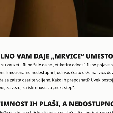
ALNO VAM DAJE „MRVICE“ UMESTO
 su zauzeti. Ili ne žele da se „etiketira odnos“. Ili se poja
ni. Emocionalno nedostupni ljudi vas često drže na ivici, dov
da se zaista osetite voljeno. Kako ih prepoznati? Uvek postoj
or, za vezu, za iskrenost, za „next step“.
TIMNOST IH PLAŠI, A NEDOSTUPN
ođe do stvarne bliskosti oni se povlače. Ili sabotiraju ono 