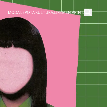
Pošalji
MODA.
LEPOTA.
KULTURA.
LIFE.
MEN.
PRINT.
Pretraži