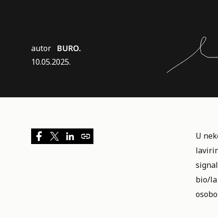
autor
BURO.
10.05.2025.
U neko
laviri
signal
bio/la
osobo