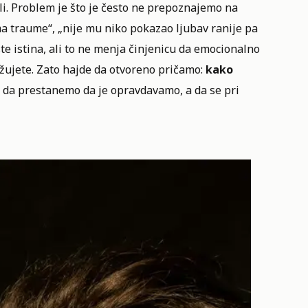
. Problem je što je često ne prepoznajemo na
a traume“, „nije mu niko pokazao ljubav ranije pa
ste istina, ali to ne menja činjenicu da emocionalno
užujete. Zato hajde da otvoreno pričamo:
kako
e da prestanemo da je opravdavamo, a da se pri