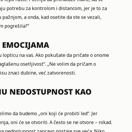
ju potrebu za kontrolom i distancom, jer je to za
 pažnjom, a onda, kad osetite da ste se vezali,
am pogrešila?“
 O EMOCIJAMA
u lopticu na vas. Ako pokušate da pričate o onome
naglašenu osetljivost“. „Ne volim da pričam o
isu znaci dubine, već zatvorenosti.
NU NEDOSTUPNOST KAO
elimo da budemo „oni koji će probiti led“. Jer
a, oni će se otvoriti. A često se ne otvore – nikad.
va nedostupnost zapravo postaje sve veća. Niko