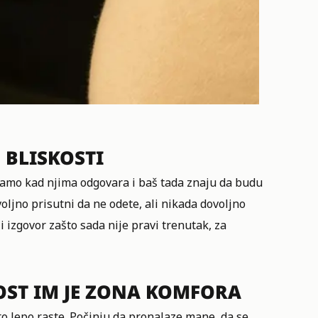
 BLISKOSTI
ve samo kad njima odgovara i baš tada znaju da budu
oljno prisutni da ne odete, ali nikada dovoljno
i izgovor zašto sada nije pravi trenutak, za
OST IM JE ZONA KOMFORA
što lepo raste. Počinju da pronalaze mane, da se