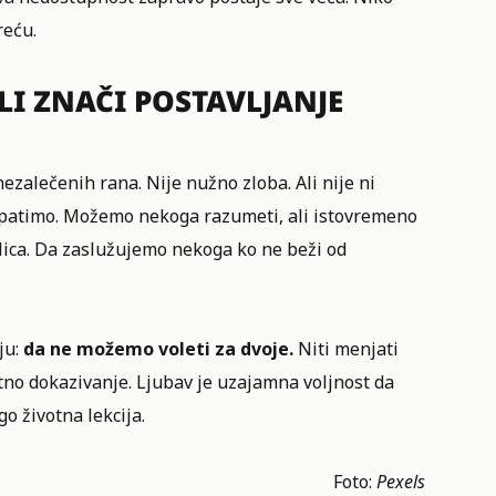
reću.
LI ZNAČI POSTAVLJANJE
zalečenih rana. Nije nužno zloba. Ali nije ni
i patimo. Možemo nekoga razumeti, ali istovremeno
ulica. Da zaslužujemo nekoga ko ne beži od
ju:
da ne možemo voleti za dvoje.
Niti menjati
no dokazivanje. Ljubav je uzajamna voljnost da
o životna lekcija.
Foto:
Pexels