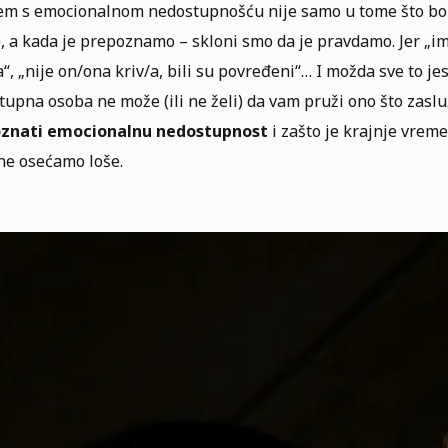
em s emocionalnom nedostupnošću nije samo u tome što boli
 a kada je prepoznamo – skloni smo da je pravdamo. Jer „im
“, „nije on/ona kriv/a, bili su povređeni“… I možda sve to je
upna osoba ne može (ili ne želi) da vam pruži ono što zasl
znati emocionalnu nedostupnost
i zašto je krajnje vrem
ne osećamo loše.