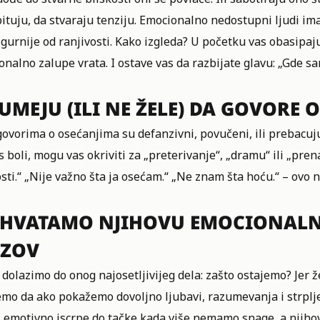
ituju, da stvaraju tenziju. Emocionalno nedostupni ljudi ima
igurnije od ranjivosti. Kako izgleda? U početku vas obasipaju
nalno zalupe vrata. I ostave vas da razbijate glavu: „Gde s
UMEJU (ILI NE ŽELE) DA GOVORE
ovorima o osećanjima su defanzivni, povučeni, ili prebacuj
s boli, mogu vas okriviti za „preterivanje“, „dramu“ ili „pre
sti.“ „Nije važno šta ja osećam.“ „Ne znam šta hoću.“ – ovo n
IHVATAMO NJIHOVU EMOCIONAL
AZOV
 dolazimo do onog najosetljivijeg dela: zašto ostajemo? Jer ž
mo da ako pokažemo dovoljno ljubavi, razumevanja i strpljenj
as emotivno iscrpe do tačke kada više nemamo snage, a njiho