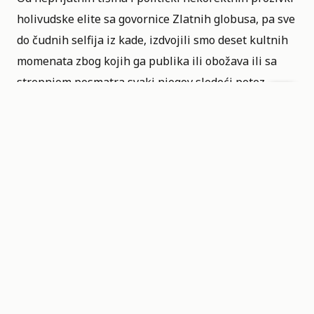
holivudske elite sa govornice Zlatnih globusa, pa sve
do čudnih selfija iz kade, izdvojili smo deset kultnih
momenata zbog kojih ga publika ili obožava ili sa
strepnjom posmatra svaki njegov sledeći potez.