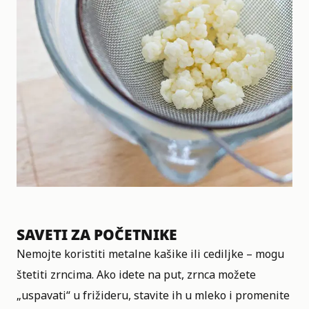
SAVETI ZA POČETNIKE
Nemojte koristiti metalne kašike ili cediljke – mogu
štetiti zrncima. Ako idete na put, zrnca možete
„uspavati“ u frižideru, stavite ih u mleko i promenite