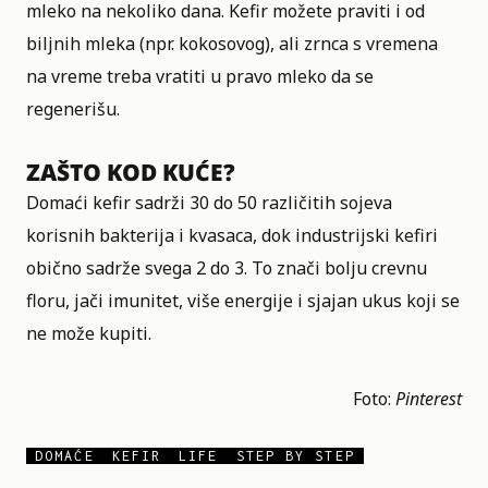
mleko na nekoliko dana. Kefir možete praviti i od
biljnih mleka (npr. kokosovog), ali zrnca s vremena
na vreme treba vratiti u pravo mleko da se
regenerišu.
ZAŠTO KOD KUĆE?
Domaći kefir sadrži 30 do 50 različitih sojeva
korisnih bakterija i kvasaca, dok industrijski kefiri
obično sadrže svega 2 do 3. To znači bolju crevnu
floru, jači imunitet, više energije i sjajan ukus koji se
ne može kupiti.
Foto:
Pinterest
DOMAĆE
KEFIR
LIFE
STEP BY STEP