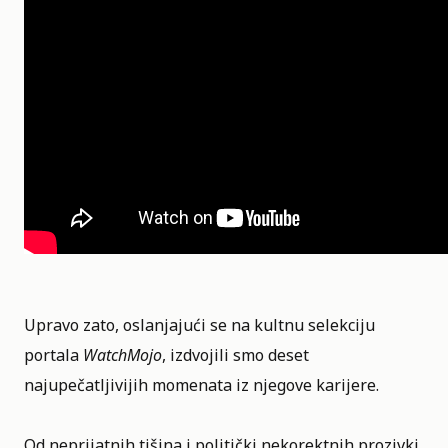
Upravo zato, oslanjajući se na kultnu selekciju
portala
WatchMojo
, izdvojili smo deset
najupečatljivijih momenata iz njegove karijere.
Od neprijatnih tišina i politički nekorektnih prozivki