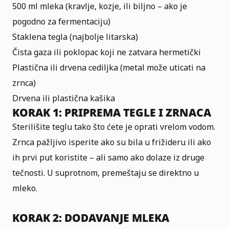
500 ml mleka (kravlje, kozje, ili biljno – ako je
pogodno za fermentaciju)
Staklena tegla (najbolje litarska)
Čista gaza ili poklopac koji ne zatvara hermetički
Plastična ili drvena cediljka (metal može uticati na
zrnca)
Drvena ili plastična kašika
KORAK 1: PRIPREMA TEGLE I ZRNACA
Sterilišite teglu tako što ćete je oprati vrelom vodom.
Zrnca pažljivo isperite ako su bila u frižideru ili ako
ih prvi put koristite – ali samo ako dolaze iz druge
tečnosti. U suprotnom, premeštaju se direktno u
mleko.
KORAK 2: DODAVANJE MLEKA