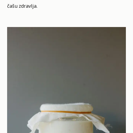
čašu zdravlja.