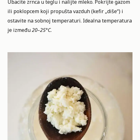
Ubacite zrnca u teglu i nalijte mleko. Pokrijte gazom
ili poklopcem koji propušta vazduh (kefir „diše“) i
ostavite na sobnoj temperaturi. Idealna temperatura
je između
20–25°C.