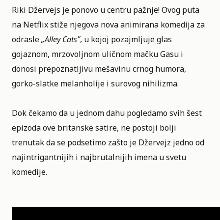
Riki Džervejs je ponovo u centru pažnje! Ovog puta
na
Netflix
stiže njegova nova animirana komedija za
odrasle
„
Alley Cats
”
, u kojoj pozajmljuje glas
gojaznom, mrzovoljnom uličnom mačku Gasu i
donosi prepoznatljivu mešavinu crnog humora,
gorko-slatke melanholije i surovog nihilizma.
Dok čekamo da u jednom dahu pogledamo svih šest
epizoda ove britanske satire, ne postoji bolji
trenutak da se podsetimo zašto je Džervejz jedno od
najintrigantnijih i najbrutalnijih imena u svetu
komedije.