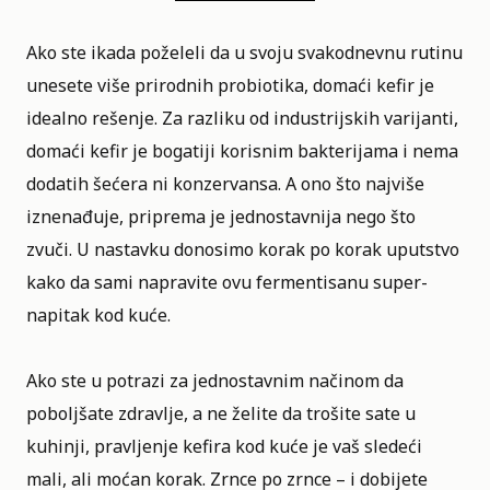
Ako ste ikada poželeli da u svoju svakodnevnu rutinu
unesete više prirodnih probiotika, domaći kefir je
idealno rešenje. Za razliku od industrijskih varijanti,
domaći kefir je bogatiji korisnim bakterijama i nema
dodatih šećera ni konzervansa. A ono što najviše
iznenađuje, priprema je jednostavnija nego što
zvuči. U nastavku donosimo korak po korak uputstvo
kako da sami napravite ovu fermentisanu super-
napitak kod kuće.
Ako ste u potrazi za jednostavnim načinom da
poboljšate zdravlje, a ne želite da trošite sate u
kuhinji
, pravljenje kefira kod kuće je vaš sledeći
mali, ali moćan korak. Zrnce po zrnce – i dobijete