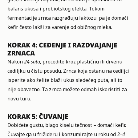
balans ukusa i probiotskog efekta. Tokom
fermentacije zrnca razgrađuju laktozu, pa je domaći
kefir često lakši za varenje od običnog mleka.
KORAK 4: CEĐENJE I RAZDVAJANJE
ZRNACA
Nakon
24 sata
, procedite kroz plastičnu ili drvenu
cediljku u čistu posudu. Zrnca koja ostanu na cediljci
isperite ako želite blaži ukus sledećeg puta, ali to
nije obavezno. Ta zrnca možete odmah iskoristiti za
novu turu.
KORAK 5: ČUVANJE
Dobićete gustu, blago kiselu tečnost – domaći kefir.
Čuvajte ga u frižideru i konzumirajte u roku od
3–4