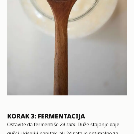
KORAK 3: FERMENTACIJA
Ostavite da fermentiše
24 sata
. Duže stajanje daje
gušći i kiseliji napitak, ali 24 sata je optimalno za