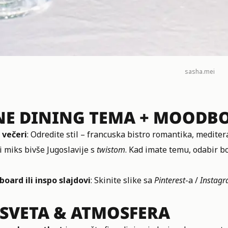
sasha.mei
NE DINING TEMA + MOODB
večeri
: Odredite stil – francuska bistro romantika, medite
li miks bivše Jugoslavije s
twistom
. Kad imate temu, odabir bo
oard ili inspo slajdovi
: Skinite slike sa
Pinterest
-a /
Instag
SVETA & ATMOSFERA