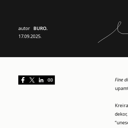
autor
BURO.
17.09.2025.
Fine d
upamti
Kreira
dekor,
“unese