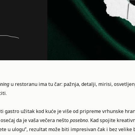
ining
u restoranu ima tu čar: pažnja, detalji, mirisi, osvetljen
ti.
ti gastro užitak
kod kuće je više od pripreme vrhunske hrane,
 osećaj da je vaša večera nešto
posebno
. Kad spojite kreati
te u ulogu”, rezultat može biti impresivan čak i bez velike 