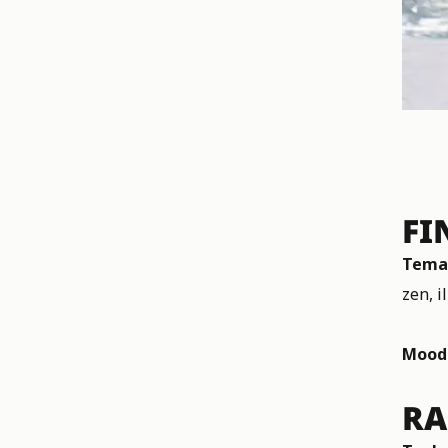
FI
Tema 
zen, i
Moodb
RA