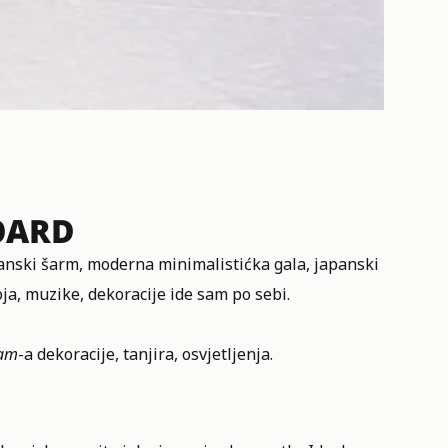
OARD
ranski šarm, moderna minimalistićka gala, japanski
ja, muzike, dekoracije ide sam po sebi.
ram
-a dekoracije, tanjira, osvjetljenja.