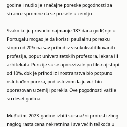
godine i nudio je značajne poreske pogodnosti za
strance spremne da se presele u zemlju.
Svako ko je provodio najmanje 183 dana godišnje u
Portugalu mogao je da koristi paušalnu poresku
stopu od 20% na sav prihod iz visokokvalifikovanih
profesija, poput univerzitetskih profesora, lekara ili
arhitekata. Penzije su se oporezivale po fiksnoj stopi
od 10%, dok je prihod iz inostranstva bio potpuno
oslobođen poreza, pod uslovom da je već bio
oporezovan u zemlji porekla. Ove pogodnosti važile
su deset godina.
Međutim, 2023. godine izbili su snažni protesti zbog
naglog rasta cena nekretnina i sve većih teškoća u