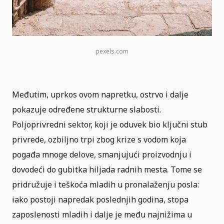
pexels.com
Međutim, uprkos ovom napretku, ostrvo i dalje
pokazuje određene strukturne slabosti.
Poljoprivredni sektor, koji je oduvek bio ključni stub
privrede, ozbiljno trpi zbog krize s vodom koja
pogađa mnoge delove, smanjujući proizvodnju i
dovodeći do gubitka hiljada radnih mesta. Tome se
pridružuje i teškoća mladih u pronalaženju posla:
iako postoji napredak poslednjih godina, stopa
zaposlenosti mladih i dalje je među najnižima u