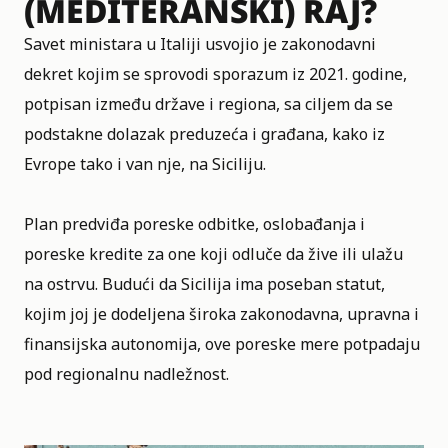
(MEDITERANSKI) RAJ?
Savet ministara u Italiji usvojio je zakonodavni
dekret kojim se sprovodi sporazum iz 2021. godine,
potpisan između države i regiona, sa ciljem da se
podstakne dolazak preduzeća i građana, kako iz
Evrope tako i van nje, na Siciliju.
Plan predviđa poreske odbitke, oslobađanja i
poreske kredite za one koji odluče da žive ili ulažu
na ostrvu. Budući da Sicilija ima poseban statut,
kojim joj je dodeljena široka zakonodavna, upravna i
finansijska autonomija, ove poreske mere potpadaju
pod regionalnu nadležnost.