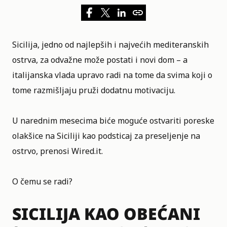
Sicilija
, jedno od najlepših i najvećih mediteranskih
ostrva, za odvažne može postati i novi dom – a
italijanska vlada upravo radi na tome da svima koji o
tome razmišljaju pruži dodatnu motivaciju.
U narednim mesecima biće moguće ostvariti poreske
olakšice na Siciliji kao podsticaj za preseljenje na
ostrvo, prenosi
Wired.it.
O čemu se radi?
SICILIJA KAO OBEĆANI