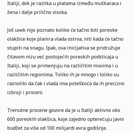
Italiji, dok je razlika u platama između muškaraca i
žena i dalje prilično visoka.
Još uvek nije poznato kolike će tačno biti poreske
olakšice koje planira vlada ostrva, niti kada će tačno
stupiti na snagu. Ipak, ova inicijativa se pridružuje
čitavom nizu već postojećih poreskih podsticaja u
Italiji, koji se primenjuju na različitim nivoima i u
različitim regionima. Toliko ih je mnogo i toliko su
raznoliki da čak i vlada ima poteškoća da ih precizno
izbroji i proceni.
Trenutne procene govore da je u Italiji aktivno oko
600 poreskih olakšica, koje zajedno opterećuju javni
budžet za više od 100 milijardi evra godišnje.