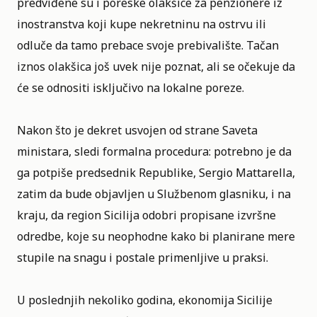
predviđene su i poreske olakšice za penzionere iz
inostranstva koji kupe nekretninu na ostrvu ili
odluče da tamo prebace svoje prebivalište. Tačan
iznos olakšica još uvek nije poznat, ali se očekuje da
će se odnositi isključivo na lokalne poreze.
Nakon što je dekret usvojen od strane Saveta
ministara, sledi formalna procedura: potrebno je da
ga potpiše predsednik Republike, Sergio Mattarella,
zatim da bude objavljen u Službenom glasniku, i na
kraju, da region Sicilija odobri propisane izvršne
odredbe, koje su neophodne kako bi planirane mere
stupile na snagu i postale primenljive u praksi.
U poslednjih nekoliko godina, ekonomija Sicilije