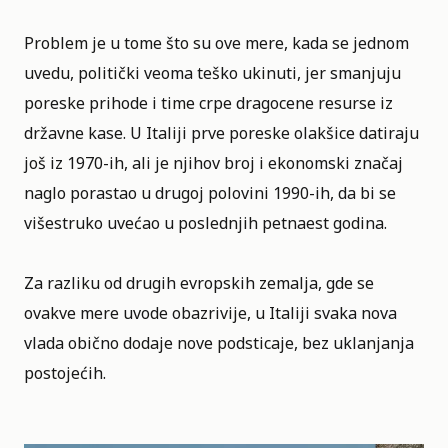
Problem je u tome što su ove mere, kada se jednom
uvedu, politički veoma teško ukinuti, jer smanjuju
poreske prihode i time crpe dragocene resurse iz
državne kase. U Italiji prve poreske olakšice datiraju
još iz 1970-ih, ali je njihov broj i ekonomski značaj
naglo porastao u drugoj polovini 1990-ih, da bi se
višestruko uvećao u poslednjih petnaest godina.
Za razliku od drugih evropskih zemalja, gde se
ovakve mere uvode obazrivije, u Italiji svaka nova
vlada obično dodaje nove podsticaje, bez uklanjanja
postojećih.