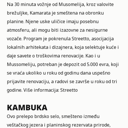
Na 30 minuta vožnje od Musomelija, kroz valovite
brežuljke, Kamarata je smeštena na obronku
planine. Njene uske uličice imaju posebnu
atmosferu, ali mogu biti izazovne za nesigurne
vozače. Program je pokrenula Streetto, asocijacija
lokalnih arhitekata i dizajnera, koja selektuje kuće i
daje savete o troškovima renovacije. Kao i u
Mussomeliju, potreban je depozit od 5.000 evra, koji
se vraća ukoliko u roku od godinu dana uspešno
prijavite renovaciju, a radovi se završe u roku od tri
godine. Više informacija:
Streetto
KAMBUKA
Ovo prelepo brdsko selo, smešteno između
veštačkog jezera i planinskog rezervata prirode,