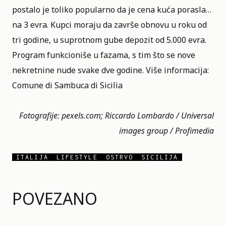
postalo je toliko popularno da je cena kuća porasla…
na 3 evra. Kupci moraju da završe obnovu u roku od
tri godine, u suprotnom gube depozit od 5.000 evra.
Program funkcioniše u fazama, s tim što se nove
nekretnine nude svake dve godine. Više informacija:
Comune di Sambuca di Sicilia
Fotografije: pexels.com; Riccardo Lombardo / Universal
images group / Profimedia
ITALIJA
LIFESTYLE
OSTRVO
SICILIJA
POVEZANO