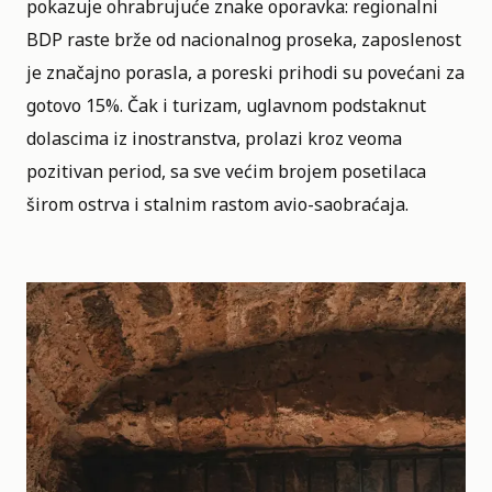
pokazuje ohrabrujuće znake oporavka: regionalni
BDP raste brže od nacionalnog proseka, zaposlenost
je značajno porasla, a poreski prihodi su povećani za
gotovo 15%. Čak i turizam, uglavnom podstaknut
dolascima iz inostranstva, prolazi kroz veoma
pozitivan period, sa sve većim brojem posetilaca
širom ostrva i stalnim rastom avio-saobraćaja.