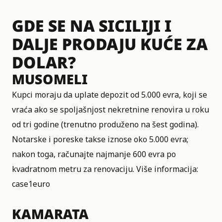
GDE SE NA SICILIJI I
DALJE PRODAJU KUĆE ZA
DOLAR?
MUSOMELI
Kupci moraju da uplate depozit od 5.000 evra, koji se
vraća ako se spoljašnjost nekretnine renovira u roku
od tri godine (trenutno produženo na šest godina).
Notarske i poreske takse iznose oko 5.000 evra;
nakon toga, računajte najmanje 600 evra po
kvadratnom metru za renovaciju. Više informacija:
case1euro
KAMARATA