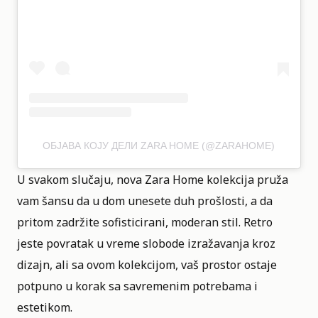
ОБЈАВА КОЈУ ДЕЛИ ZARA HOME (@ZARAHOME)
U svakom slučaju, nova
Zara Home kolekcija
pruža
vam šansu da u dom unesete duh prošlosti, a da
pritom zadržite sofisticirani, moderan stil. Retro
jeste povratak u vreme slobode izražavanja kroz
dizajn, ali sa ovom kolekcijom, vaš prostor ostaje
potpuno u korak sa savremenim potrebama i
estetikom.