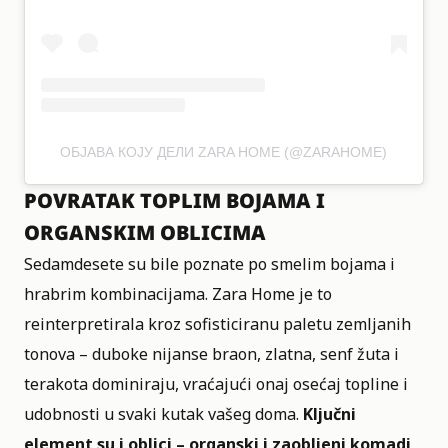
ОБЈАВА КОЈУ ДЕЛИ ZARA HOME (@ZARAHOME)
POVRATAK TOPLIM BOJAMA I
ORGANSKIM OBLICIMA
Sedamdesete su bile poznate po smelim bojama i
hrabrim kombinacijama. Zara Home je to
reinterpretirala kroz sofisticiranu paletu zemljanih
tonova – duboke nijanse braon, zlatna, senf žuta i
terakota dominiraju, vraćajući onaj osećaj topline i
udobnosti u svaki kutak vašeg doma.
Ključni
element su i oblici – organski i zaobljeni komadi