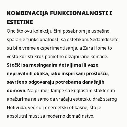
KOMBINACIJA FUNKCIONALNOSTI I
ESTETIKE
Ono što ovu kolekciju čini posebnom je uspešno
spajanje funkcionalnosti sa estetikom. Sedamdesete
su bile vreme eksperimentisanja, a Zara Home to
vešto koristi kroz pametno dizajnirane komade.
Stočići sa
mesinganim detaljima ili vaze
nepravilnih oblika, iako inspirisani prošlošću,
savršeno odgovaraju potrebama današnjih
domova
. Na primer, lampe sa kuglastim staklenim
abažurima ne samo da vraćaju estetsku draž starog
Holivuda, već su i energetski efikasne, što je
apsolutni must za moderno domaćinstvo.