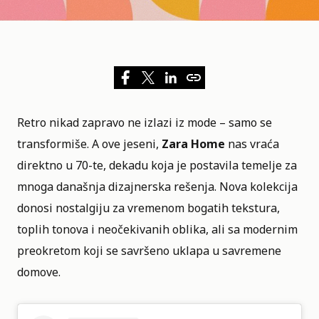
Retro nikad zapravo ne izlazi iz mode – samo se
transformiše. A ove jeseni,
Zara Home
nas vraća
direktno u 70-te, dekadu koja je postavila temelje za
mnoga današnja dizajnerska rešenja. Nova kolekcija
donosi nostalgiju za vremenom bogatih tekstura,
toplih tonova i neočekivanih oblika, ali sa modernim
preokretom koji se savršeno uklapa u savremene
domove.