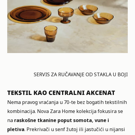
SERVIS ZA RUČAVANJE OD STAKLA U BOJI
TEKSTIL KAO CENTRALNI AKCENAT
Nema pravog vraćanja u 70-te bez bogatih tekstilnih
kombinacija. Nova Zara Home kolekcija fokusira se
na
raskošne tkanine poput somota, vune i
pletiva
. Prekrivači u senf žutoj ili jastučići u nijansi