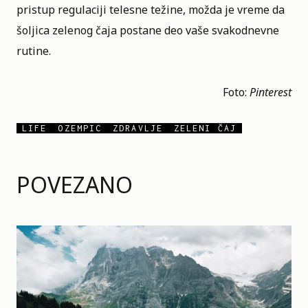
pristup regulaciji telesne težine, možda je vreme da
šoljica zelenog čaja postane deo vaše svakodnevne
rutine.
Foto:
Pinterest
LIFE
OZEMPIC
ZDRAVLJE
ZELENI ČAJ
POVEZANO