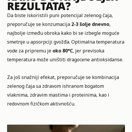
REZULTATA?
Da biste iskoristili puni potencijal zelenog čaja,
preporučuje se konzumacija
2-3 šolje dnevno
,
najbolje između obroka kako bi se izbegle moguće
smetnje u apsorpciji gvožđa. Optimalna temperatura
vode za pripremu je
oko 80°C
, jer previsoka
temperatura može uništiti dragocene antioksidanse.
Za još snažniji efekat, preporučuje se kombinacija
zelenog čaja sa zdravom ishranom bogatom
vlaknima, zdravim mastima i proteinima, kao i
redovnom fizičkom aktivnošću.