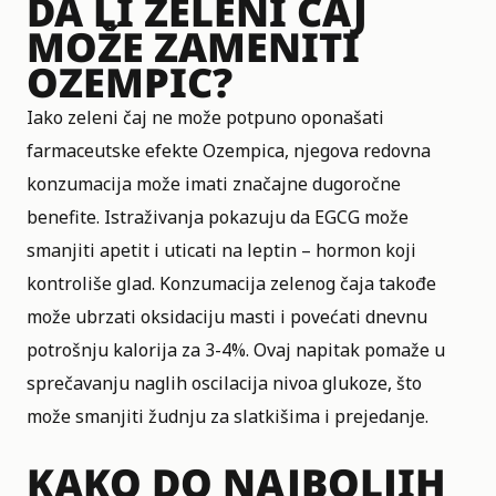
DA LI ZELENI ČAJ
MOŽE ZAMENITI
OZEMPIC?
Iako zeleni čaj ne može potpuno oponašati
farmaceutske efekte Ozempica, njegova redovna
konzumacija može imati značajne dugoročne
benefite. Istraživanja pokazuju da EGCG može
smanjiti apetit i uticati na leptin – hormon koji
kontroliše glad. Konzumacija zelenog čaja takođe
može ubrzati oksidaciju masti i povećati dnevnu
potrošnju kalorija za 3-4%. Ovaj napitak pomaže u
sprečavanju naglih oscilacija nivoa glukoze, što
može smanjiti žudnju za slatkišima i prejedanje.
KAKO DO NAJBOLJIH