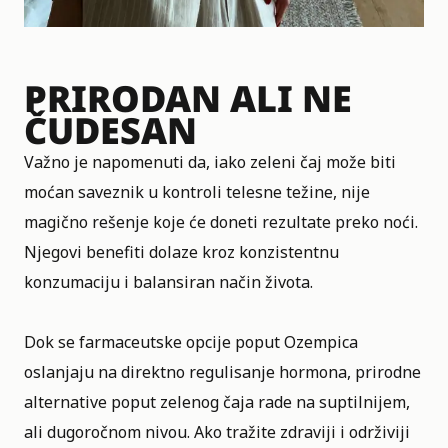
PRIRODAN ALI NE
ČUDESAN
Važno je napomenuti da, iako zeleni čaj može biti
moćan saveznik u kontroli telesne težine, nije
magično rešenje koje će doneti rezultate preko noći.
Njegovi benefiti dolaze kroz konzistentnu
konzumaciju i balansiran način života.
Dok se farmaceutske opcije poput Ozempica
oslanjaju na direktno regulisanje hormona, prirodne
alternative poput zelenog čaja rade na suptilnijem,
ali dugoročnom nivou. Ako tražite zdraviji i održiviji