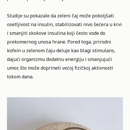
Studije su pokazale da zeleni čaj može poboljšati
osetljivost na insulin, stabilizovati nivo šećera u krvi
i smanjiti skokove insulina koji često vode do
prekomernog unosa hrane. Pored toga, prirodni
kofein u zelenom čaju deluje kao blagi stimulans,
dajući organizmu dodatnu energiju i smanjujući
umor, što može doprineti većoj
fizičkoj aktivnosti
tokom dana.