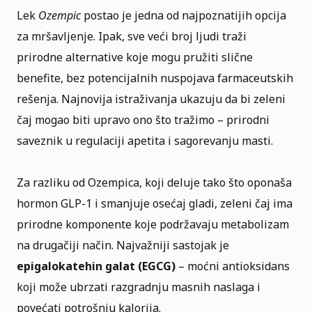
Lek
Ozempic
postao je jedna od najpoznatijih opcija
za mršavljenje. Ipak, sve veći broj ljudi traži
prirodne alternative koje mogu pružiti slične
benefite, bez potencijalnih nuspojava farmaceutskih
rešenja. Najnovija istraživanja ukazuju da bi zeleni
čaj mogao biti upravo ono što tražimo – prirodni
saveznik u regulaciji apetita i sagorevanju masti.
Za razliku od Ozempica, koji deluje tako što oponaša
hormon GLP-1 i smanjuje osećaj gladi, zeleni čaj ima
prirodne komponente koje podržavaju metabolizam
na drugačiji način. Najvažniji sastojak je
epigalokatehin galat (EGCG)
– moćni antioksidans
koji može ubrzati razgradnju masnih naslaga i
povećati potrošnju kalorija.