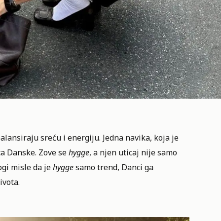
balansiraju sreću i energiju. Jedna navika, koja je
ica Danske. Zove se
hygge
, a njen uticaj nije samo
ogi misle da je
hygge
samo trend, Danci ga
ivota
.