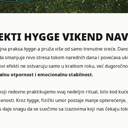
EKTI HYGGE VIKEND NAV
jna praksa
hygge
-a pruža više od samo trenutne sreće. Dan
da smanjuje nivo stresa tokom narednih dana i povećava u
 ovi efekti ne ostvaruju samo u kratkom roku, već dugoročn
lnu otpornost i emocionalnu stabilnost.
koji redovno praktikujemo ovaj nedeljni ritual, bilo kod kuće
jenosti. Kroz
hygge
, fizički umor postaje manje opterećenje, 
s daje snagu da se suočimo sa izazovima koji nas čekaju to