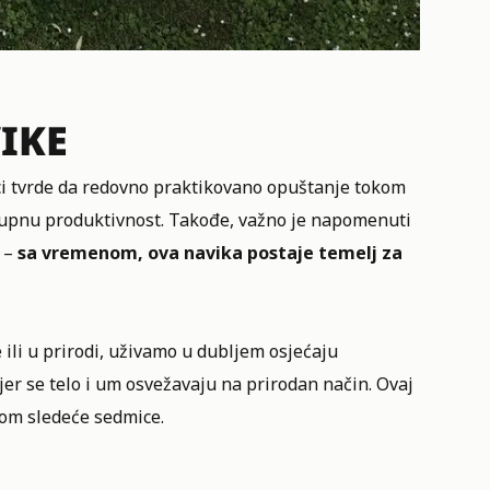
IKE
ci tvrde da redovno praktikovano opuštanje tokom
kupnu produktivnost. Takođe, važno je napomenuti
o –
sa vremenom, ova navika postaje temelj za
 ili u prirodi, uživamo u dubljem osjećaju
jer se telo i um osvežavaju na prirodan način. Ovaj
kom sledeće sedmice.