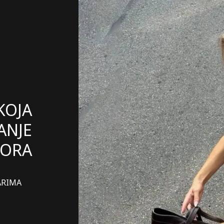
KOJA
ANJE
ORA
ARIMA