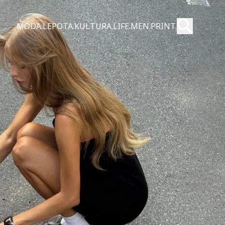
Pošalji
MODA.
LEPOTA.
KULTURA.
LIFE.
MEN.
PRINT.
Pretraži