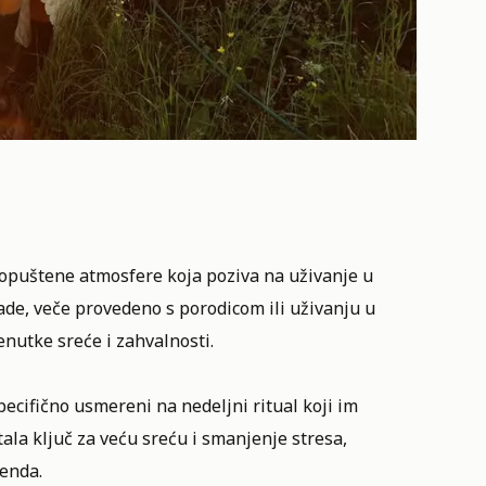
 opuštene atmosfere koja poziva na uživanje u
lade, veče provedeno s porodicom ili uživanju u
enutke sreće i zahvalnosti.
pecifično usmereni na nedeljni ritual koji im
ala ključ za veću sreću i smanjenje stresa,
enda.