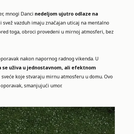
mer, mnogi Danci
nedeljom ujutro odlaze na
da i svež vazduh imaju značajan uticaj na mentalno
red toga, obroci provedeni u mirnoj atmosferi, bez
za oporavak nakon napornog radnog vikenda. U
a se uživa u jednostavnom, ali efektnom
 ili sveće koje stvaraju mirnu atmosferu u domu. Ovo
i oporavak, smanjujući umor.