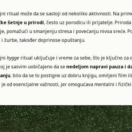
ni ritual može da se sastoji od nekoliko aktivnosti. Na pri
ke šetnje u prirodi
, često uz porodicu ili prijatelje. Priro
je, pomažući u smanjenju stresa i povećanju nivoa sreće. Po
 i žurbe, također doprinose opuštanju.
jni
hygge
ritual uključuje i vreme za sebe, što je ključno 
oj je sasvim uobičajeno da se
nedeljom napravi pauza i d
anju
, bilo da se to postigne uz dobru knjigu, omiljeni film
je od esencijalne važnosti, jer omogućava mentalni i fizičk