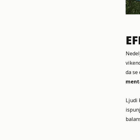
EF
Nedel
viken
da se
menta
Ljudi 
ispun
balan