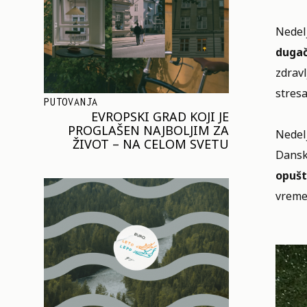
Nedelj
dugač
zdravl
stresa
PUTOVANJA
EVROPSKI GRAD KOJI JE
PROGLAŠEN NAJBOLJIM ZA
Nedel
ŽIVOT – NA CELOM SVETU
Dansk
opušt
vreme 