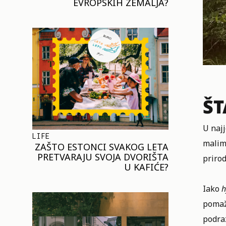
EVROPSKIH ZEMALJA?
ŠT
U naj
LIFE
malim 
ZAŠTO ESTONCI SVAKOG LETA
PRETVARAJU SVOJA DVORIŠTA
prirod
U KAFIĆE?
Iako
h
pomaže
podra