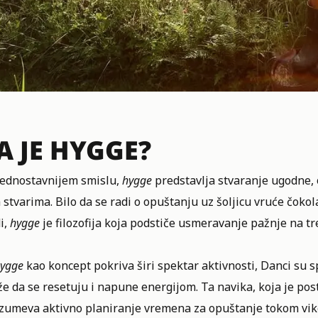
A JE HYGGE?
jednostavnijem smislu,
hygge
predstavlja stvaranje ugodne,
stvarima. Bilo da se radi o opuštanju uz šoljicu vruće čoko
i,
hygge
je filozofija koja podstiče usmeravanje pažnje na tr
ygge
kao koncept pokriva širi spektar aktivnosti, Danci su s
 da se resetuju i napune energijom. Ta navika, koja je post
zumeva aktivno planiranje vremena za opuštanje tokom vik