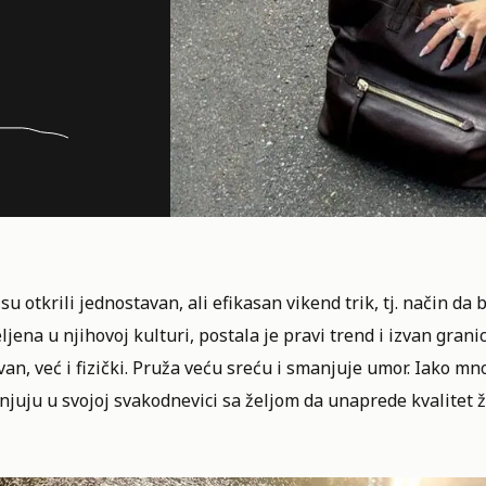
su otkrili jednostavan, ali efikasan vikend trik, tj. način da 
jena u njihovoj kulturi, postala je pravi trend i izvan gran
an, već i fizički. Pruža veću sreću i smanjuje umor. Iako mn
njuju u svojoj svakodnevici sa željom da unaprede kvalitet
ž