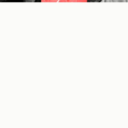
32. Sarajevo Film Festival
koji će se održati od 14. do
21. augusta 2026. godine, ponovo će probuditi grad i
pretvoriti ga u srce kulturne scene regiona. Pred
nama je bezbroj sjajnih filmova i aktivnosti koje