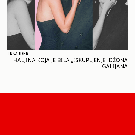
INSAJDER
HALJINA KOJA JE BILA „ISKUPLJENJE“ DŽONA
GALIJANA