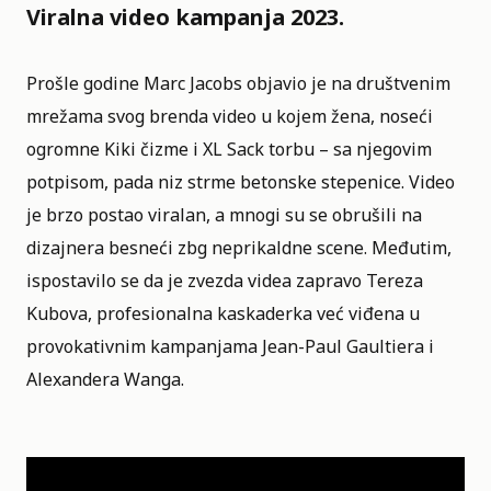
Viralna video kampanja 2023.
Prošle godine Marc Jacobs objavio je na društvenim
mrežama svog brenda video u kojem žena, noseći
ogromne Kiki čizme i XL Sack torbu – sa njegovim
potpisom, pada niz strme betonske stepenice. Video
je brzo postao viralan, a mnogi su se obrušili na
dizajnera besneći zbg neprikaldne scene. Međutim,
ispostavilo se da je zvezda videa zapravo Tereza
Kubova, profesionalna kaskaderka već viđena u
provokativnim kampanjama Jean-Paul Gaultiera i
Alexandera Wanga.