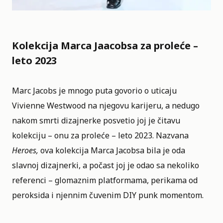
Kolekcija Marca Jaacobsa za proleće –
leto 2023
Marc Jacobs je mnogo puta govorio o uticaju
Vivienne Westwood na njegovu karijeru, a nedugo
nakom smrti dizajnerke posvetio joj je čitavu
kolekciju – onu za proleće – leto 2023. Nazvana
Heroes,
ova kolekcija Marca Jacobsa bila je oda
slavnoj dizajnerki, a počast joj je odao sa nekoliko
referenci – glomaznim platformama, perikama od
peroksida i njennim čuvenim DIY punk momentom.