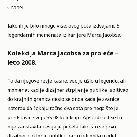
Chanel.
Iako ih je bilo mnogo više, ovog puta izdvajamo 5
legendarnih momenata iz karijere Marca Jacobsa.
Kolekcija Marca Jacobsa za proleće –
leto 2008
.
To da njegove revje kasne, već je ušlo u legendu, ali
momenat kad je dizajner strpljenje publike ispitivao
do krajnjih granica desio se onda kada je zvanice
naterao da čekaju tačno dva sata pre nego što je
predstavio svoju SS 08 kolekciju. Apsurdnost se tu
nije zaustavila: revija je počela tako što se prvo
dizajner poklonio publici, pa su tek onda modeli