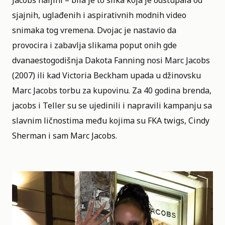
Jacobs haljini – bila je to slika koja je odstupala od
sjajnih, uglađenih i aspirativnih modnih video
snimaka tog vremena. Dvojac je nastavio da
provocira i zabavlja slikama poput onih gde
dvanaestogodišnja Dakota Fanning nosi Marc Jacobs
(2007) ili kad Victoria Beckham upada u džinovsku
Marc Jacobs torbu za kupovinu. Za 40 godina brenda,
jacobs i Teller su se ujedinili i napravili kampanju sa
slavnim ličnostima među kojima su FKA twigs, Cindy
Sherman i sam Marc Jacobs.