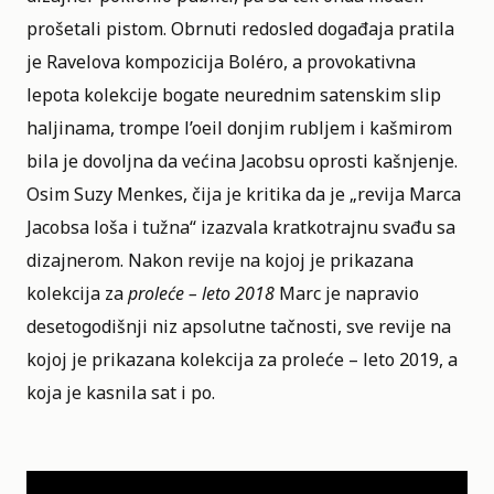
prošetali pistom. Obrnuti redosled događaja pratila
je Ravelova kompozicija Boléro, a provokativna
lepota kolekcije bogate neurednim satenskim slip
haljinama, trompe l’oeil donjim rubljem i kašmirom
bila je dovoljna da većina Jacobsu oprosti kašnjenje.
Osim Suzy Menkes, čija je kritika da je „revija Marca
Jacobsa loša i tužna“ izazvala kratkotrajnu svađu sa
dizajnerom. Nakon revije na kojoj je prikazana
kolekcija za
proleće – leto 2018
Marc je napravio
desetogodišnji niz apsolutne tačnosti, sve revije na
kojoj je prikazana kolekcija za proleće – leto 2019, a
koja je kasnila sat i po.