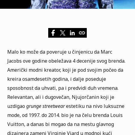
Malo ko može da poveruje u činjenicu da
Marc
Jacobs
ove godine obeležava 4 decenije svog brenda.
Američki modni kreator, koji je pod svojim počeo da
kreira osamdesetih godina, i dalje poseduje
sposobnost da uhvati, pa i predvidi duh vremena.
Relevantan, ali i dugovečan, Njujorčanin koji je
uzdigao
grunge streetwear
estetiku na nivo luksuzne
mode, od 1997. do 2014. bio je na čelu brenda Louis
Vuitton, a
danas bi mogao da na mestu glavnog
dizajnera zameni Virginie Viard u modnoj kući