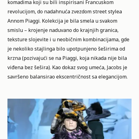
komadima koji su bili inspirisani Francuskom
revolucijom, do nadahnuća zvezdom street stylea
Annom Piaggi. Kolekcija je bila smela u svakom
smislu – krojenje naduvano do krajnjih granica,
teksture slojevite i u neobičnim kombinacijama, gde
je nekoliko stajlinga bilo upotpunjeno šeširima od
krzna (pozivajući se na Piaggi, koja nikada nije bila
viđena bez šešira). Kao dokaz svog umeća, Jacobs je
savršeno balansirao ekscentričnost sa elegancijom.