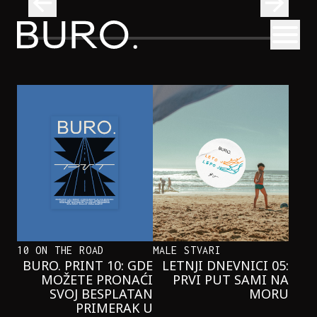
BURO.
Otvori
Najčistija kupališta u Srbiji koja posećujemo ovog leta
PUTOVANJA
NAJČISTIJA KUPALIŠTA U SRBIJI KOJA
POSEĆUJEMO OVOG LETA
10 ON THE ROAD
MALE STVARI
BURO. PRINT 10: GDE
LETNJI DNEVNICI 05:
MOŽETE PRONAĆI
PRVI PUT SAMI NA
SVOJ BESPLATAN
MORU
PRIMERAK U