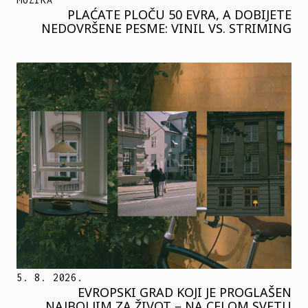
PLAĆATE PLOČU 50 EVRA, A DOBIJETE
NEDOVRŠENE PESME: VINIL VS. STRIMING
5. 8. 2026.
EVROPSKI GRAD KOJI JE PROGLAŠEN
NAJBOLJIM ZA ŽIVOT – NA CELOM SVETU