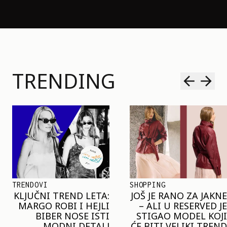
TRENDING
SHOPPING
TRENDOVI
JOŠ JE RANO ZA JAKNE
NAJVEĆI MIKRO-
– ALI U RESERVED JE
TREND SEZONE VAS
STIGAO MODEL KOJI
POZIVA DA SPOJITE
ĆE BITI VELIKI TREND
NESPOJIVO