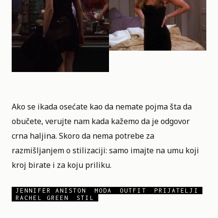
Ako se ikada osećate kao da nemate pojma šta da
obučete, verujte nam kada kažemo da je odgovor
crna haljina. Skoro da nema potrebe za
razmišljanjem o stilizaciji: samo imajte na umu koji
kroj birate i za koju priliku.
JENNIFER ANISTON
MODA
OUTFIT
PRIJATELJI
RACHEL GREEN
STIL