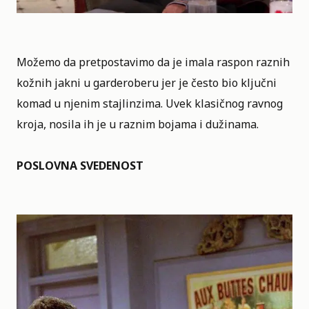
Možemo da pretpostavimo da je imala raspon raznih
kožnih jakni u garderoberu jer je često bio ključni
komad u njenim stajlinzima. Uvek klasičnog ravnog
kroja, nosila ih je u raznim bojama i dužinama.
POSLOVNA SVEDENOST