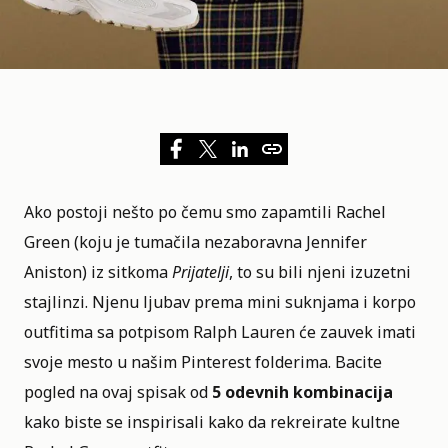
Ako postoji nešto po čemu smo zapamtili Rachel
Green (koju je tumačila nezaboravna Jennifer
Aniston) iz sitkoma
Prijatelji
, to su bili njeni izuzetni
stajlinzi. Njenu ljubav prema mini suknjama i
korpo
outfitima
sa potpisom
Ralph Lauren
će zauvek imati
svoje mesto u našim Pinterest folderima. Bacite
pogled na ovaj spisak od
5 odevnih kombinacija
kako biste se inspirisali kako da rekreirate kultne