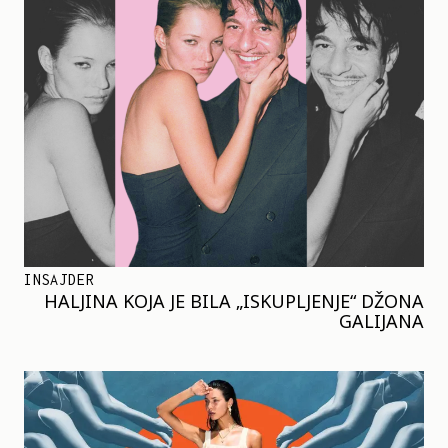
INSAJDER
HALJINA KOJA JE BILA „ISKUPLJENJE“ DŽONA
GALIJANA