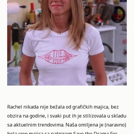
Rachel nikada nije bežala od grafičkih majica, bez
obzira na godine, i svaki put ih je stilizovala u skladu
sa aktuelnim trendovima. Naša omiljena je (naravno)
bela
crop
majica sa natpisom Save the Drama For