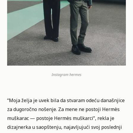
Instagram
hermes
“Moja želja je uvek bila da stvaram odeću današnjice
za dugoročno nošenje. Za mene ne postoji Hermès
muškarac — postoje Hermès muškarci”, rekla je
dizajnerka u saopštenju, najavljujući svoj poslednji