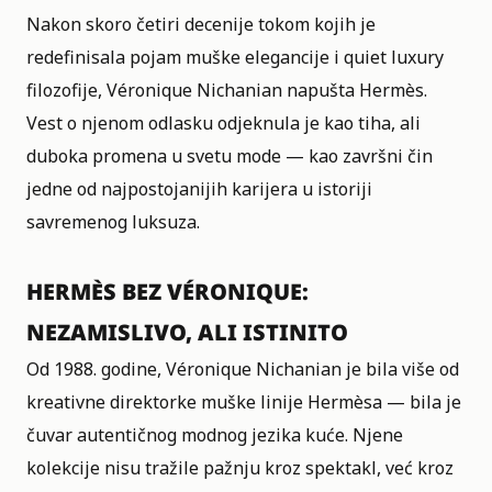
Nakon skoro četiri decenije tokom kojih je
redefinisala pojam muške elegancije i quiet luxury
filozofije, Véronique Nichanian napušta Hermès.
Vest o njenom odlasku odjeknula je kao tiha, ali
duboka promena u svetu mode — kao završni čin
jedne od najpostojanijih karijera u istoriji
savremenog luksuza.
HERMÈS BEZ VÉRONIQUE:
NEZAMISLIVO, ALI ISTINITO
Od 1988. godine, Véronique Nichanian je bila više od
kreativne direktorke muške linije Hermèsa — bila je
čuvar autentičnog modnog jezika kuće. Njene
kolekcije nisu tražile pažnju kroz spektakl, već kroz