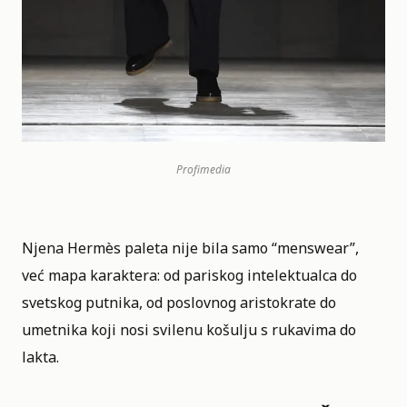
Profimedia
Njena Hermès paleta nije bila samo “menswear”,
već mapa karaktera: od pariskog intelektualca do
svetskog putnika, od poslovnog aristokrate do
umetnika koji nosi svilenu košulju s rukavima do
lakta.