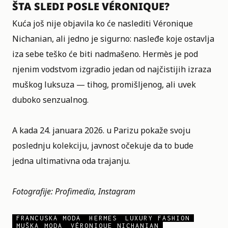
ŠTA SLEDI POSLE VÉRONIQUE?
Kuća još nije objavila ko će naslediti Véronique
Nichanian, ali jedno je sigurno: nasleđe koje ostavlja
iza sebe teško će biti nadmašeno. Hermès je pod
njenim vodstvom izgradio jedan od najčistijih izraza
muškog luksuza — tihog, promišljenog, ali uvek
duboko senzualnog.
A kada 24. januara 2026. u
Parizu
pokaže svoju
poslednju kolekciju, javnost očekuje da to bude
jedna ultimativna oda trajanju.
Fotografije: Profimedia, Instagram
FRANCUSKA MODA
HERMES
LUXURY FASHION
MUŠKA MODA
VÉRONIQUE NICHANIAN