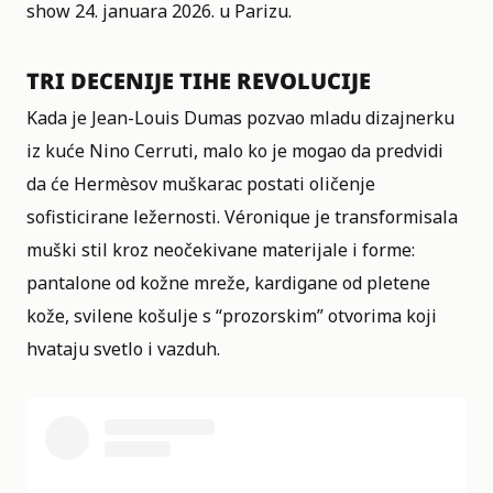
show 24. januara 2026. u Parizu.
TRI DECENIJE TIHE REVOLUCIJE
Kada je Jean-Louis Dumas pozvao mladu dizajnerku
iz kuće Nino Cerruti, malo ko je mogao da predvidi
da će Hermèsov muškarac postati oličenje
sofisticirane ležernosti. Véronique je transformisala
muški stil kroz neočekivane materijale i forme:
pantalone od kožne mreže, kardigane od pletene
kože, svilene košulje s “prozorskim” otvorima koji
hvataju svetlo i vazduh.