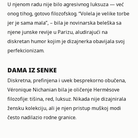
U njenom radu nije bilo agresivnog luksuza — već
onog tihog, gotovo filozofskog. “Volela je velike torbe
jer je sama mala”, – bila je novinarska beleška sa
njene junske revije u Parizu, aludirajući na
diskretan humor kojim je dizajnerka obavijala svoj
perfekcionizam.
DAMA IZ SENKE
Diskretna, prefinjena i uvek besprekorno obučena,
Véronique Nichanian bila je oličenje Hermèsove
filozofije: tišina, red, luksuz. Nikada nije dizajnirala
žensku kolekciju, ali je njen pristup muškoj modi
često nadilazio rodne granice.