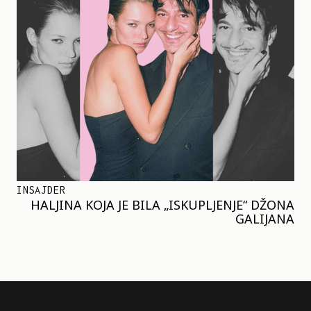
INSAJDER
HALJINA KOJA JE BILA „ISKUPLJENJE“ DŽONA
GALIJANA