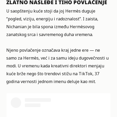
ZLATNO NASLEĐE I TIHO POVLAČENJE
U saopštenju kuće stoji da joj
Hermès
duguje
“pogled, viziju, energiju i radoznalost”. I zaista,
Nichanian je bila spona između Hermèsovog
zanatskog srca i savremenog duha vremena.
Njeno povlačenje označava kraj jedne ere — ne
samo za Hermès, već i za samu ideju dugovečnosti u
modi. U vremenu kada kreativni direktori menjaju
kuće brže nego što trendovi stižu na TikTok, 37
godina vernosti jednom imenu deluje kao mit.