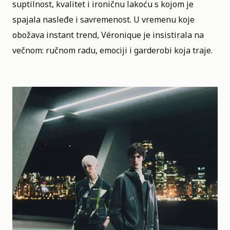
suptilnost, kvalitet i ironičnu lakoću s kojom je
spajala nasleđe i savremenost. U vremenu koje
obožava instant trend, Véronique je insistirala na
večnom: ručnom radu, emociji i garderobi koja traje.