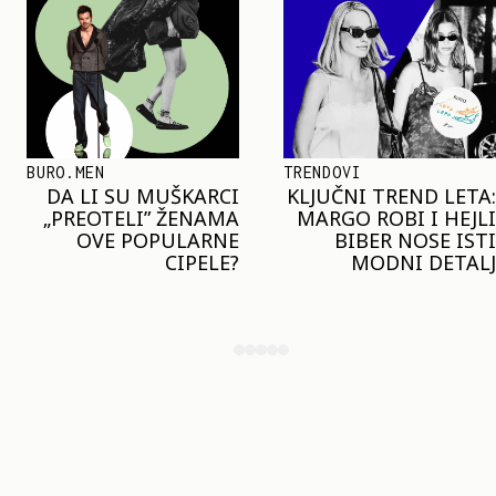
TRENDOVI
SHOPPING
KLJUČNI TREND LETA:
JOŠ JE RANO ZA JAKNE
MARGO ROBI I HEJLI
– ALI U RESERVED JE
BIBER NOSE ISTI
STIGAO MODEL KOJI
MODNI DETALJ
ĆE BITI VELIKI TREND