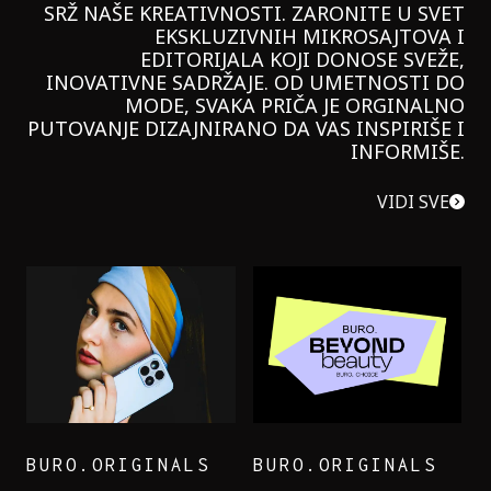
SRŽ NAŠE KREATIVNOSTI. ZARONITE U SVET
EKSKLUZIVNIH MIKROSAJTOVA I
EDITORIJALA KOJI DONOSE SVEŽE,
INOVATIVNE SADRŽAJE. OD UMETNOSTI DO
MODE, SVAKA PRIČA JE ORGINALNO
PUTOVANJE DIZAJNIRANO DA VAS INSPIRIŠE I
INFORMIŠE.
VIDI SVE
BURO.ORIGINALS
BURO.ORIGINALS
LEVI’S ON THE ROAD
PROBALA SAM NOVU