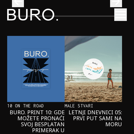
BURO.
Otvori
Onaj jedan proizvod koji stalno selimo sa police u torbe
BURO.MEN
ONAJ JEDAN PROIZVOD KOJI
STALNO SELIMO SA POLICE U
TORBE
10 ON THE ROAD
MALE STVARI
BURO. PRINT 10: GDE
LETNJI DNEVNICI 05:
MOŽETE PRONAĆI
PRVI PUT SAMI NA
SVOJ BESPLATAN
MORU
PRIMERAK U