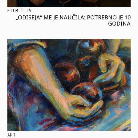
FILM I TV
„ODISEJA“ ME JE NAUČILA: POTREBNO JE 10
GODINA
ART