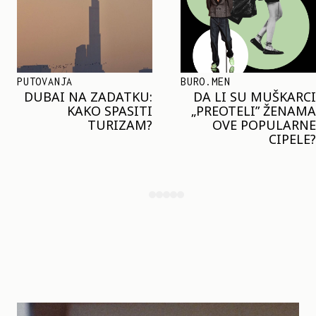
BURO.MEN
TRENDOVI
DA LI SU MUŠKARCI
KLJUČNI TREND LETA:
„PREOTELI” ŽENAMA
MARGO ROBI I HEJLI
OVE POPULARNE
BIBER NOSE ISTI
CIPELE?
MODNI DETALJ