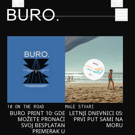
BURO.
Otvori
Kad se ispod Trga republike začuje okean: Sve o izložbi „Atl
INTERVJUI
KAD SE ISPOD TRGA REPUBLIKE
ZAČUJE OKEAN: SVE O IZLOŽBI
„ATLANTIS”
10 ON THE ROAD
MALE STVARI
BURO. PRINT 10: GDE
LETNJI DNEVNICI 05:
MOŽETE PRONAĆI
PRVI PUT SAMI NA
SVOJ BESPLATAN
MORU
PRIMERAK U