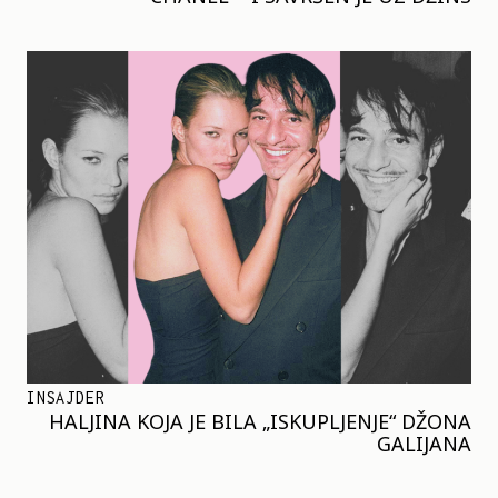
INSAJDER
HALJINA KOJA JE BILA „ISKUPLJENJE“ DŽONA
GALIJANA