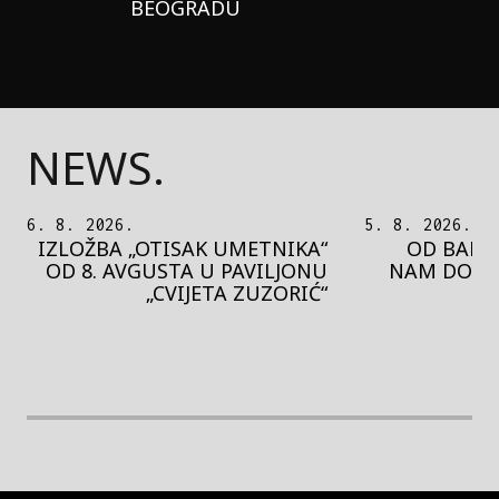
BEOGRADU
NEWS.
5. 8. 2026.
5. 8. 2026.
OD BAROKA DO REJVA: ŠTA
PEDJA 
NAM DONOSI NOVI BUPBAP
MOTIVE 
FESTIVAL?
PRES
rethodna slika
Next image