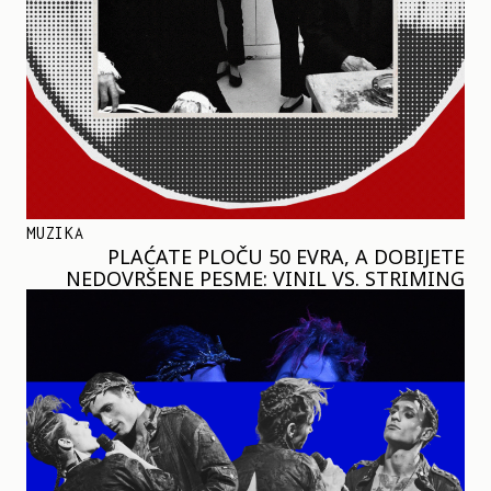
MUZIKA
PLAĆATE PLOČU 50 EVRA, A DOBIJETE
NEDOVRŠENE PESME: VINIL VS. STRIMING