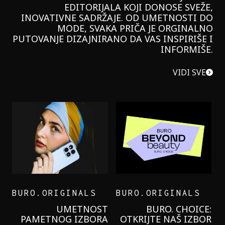
EDITORIJALA KOJI DONOSE SVEŽE,
INOVATIVNE SADRŽAJE. OD UMETNOSTI DO
MODE, SVAKA PRIČA JE ORGINALNO
PUTOVANJE DIZAJNIRANO DA VAS INSPIRIŠE I
INFORMIŠE.
VIDI SVE
BURO.ORIGINALS
BURO.ORIGINALS
LEVI’S ON THE ROAD
PROBALA SAM NOVU
GARNIER KREMU I
NIKADA NIŠTA