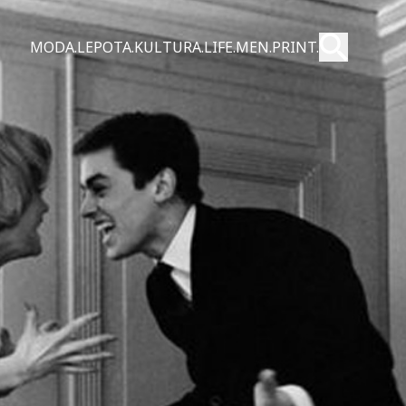
Pošalji
MODA.
LEPOTA.
KULTURA.
LIFE.
MEN.
PRINT.
Pretraži