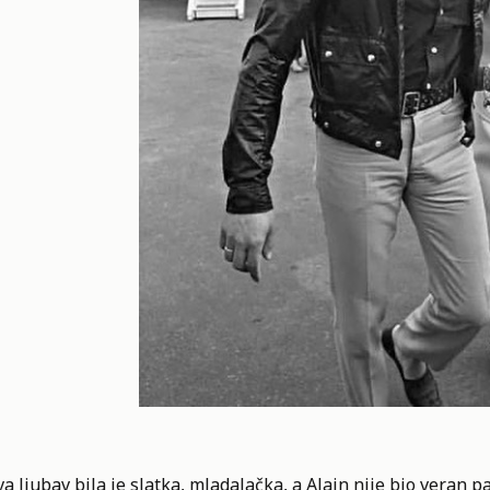
a ljubav bila je slatka, mladalačka, a Alain nije bio veran par