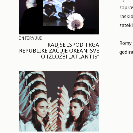
zaprav
raskid
zatekl
INTERVJUI
Romy j
KAD SE ISPOD TRGA
REPUBLIKE ZAČUJE OKEAN: SVE
godine
O IZLOŽBI „ATLANTIS”