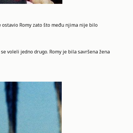
je ostavio Romy zato što među njima nije bilo
 se voleli jedno drugo. Romy je bila savršena žena