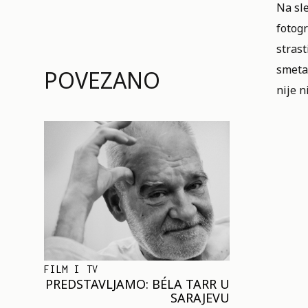
Na sle
fotogr
strast
smeta.
POVEZANO
nije n
FILM I TV
PREDSTAVLJAMO: BÉLA TARR U
SARAJEVU