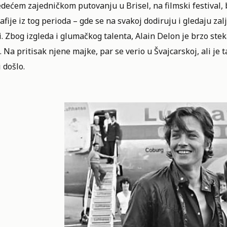
dećem zajedničkom putovanju u Brisel, na filmski festival, b
afije iz tog perioda – gde se na svakoj dodiruju i gledaju za
i. Zbog izgleda i glumačkog talenta, Alain Delon je brzo ste
 Na pritisak njene majke, par se verio u Švajcarskoj, ali je
i došlo.