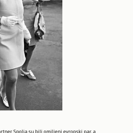
tner. Spolja su bili omiljeni evropski par, a