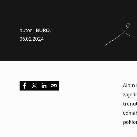
autor
BURO.
06.02.2024.
Alain
zajedn
trenut
odmah 
poklon