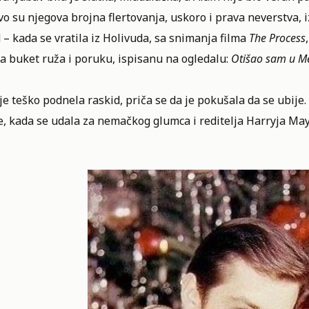
o su njegova brojna flertovanja, uskoro i prava neverstva, i
 – kada se vratila iz Holivuda, sa snimanja filma
The Process
a buket ruža i poruku, ispisanu na ogledalu:
Otišao sam u Me
e teško podnela raskid, priča se da je pokušala da se ubije
, kada se udala za nemačkog glumca i reditelja Harryja Maye