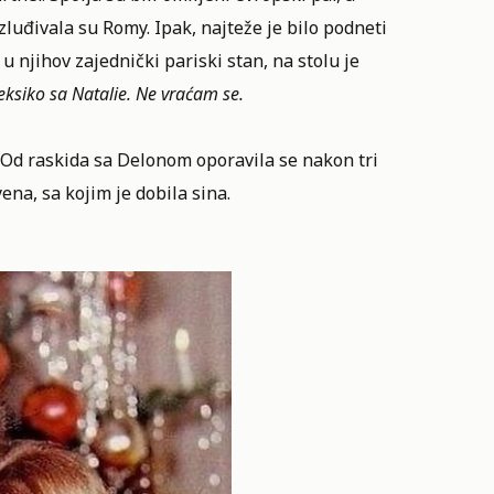
zluđivala su Romy. Ipak, najteže je bilo podneti
, u njihov zajednički pariski stan, na stolu je
ksiko sa Natalie. Ne vraćam se.
. Od raskida sa Delonom oporavila se nakon tri
na, sa kojim je dobila sina.