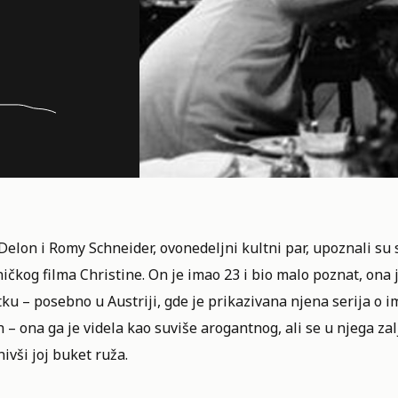
 Delon i Romy Schneider,
ovonedeljni kultni par
, upoznali su
ičkog filma Christine. On je imao 23 i bio malo poznat, ona 
ku – posebno u Austriji, gde je prikazivana njena serija o i
– ona ga je videla kao suviše arogantnog, ali se u njega zalj
ivši joj buket ruža.