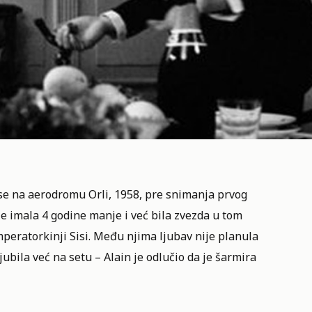
 se na aerodromu Orli, 1958, pre snimanja prvog
je imala 4 godine manje i već bila zvezda u tom
mperatorkinji Sisi. Među njima ljubav nije planula
ubila već na setu – Alain je odlučio da je šarmira