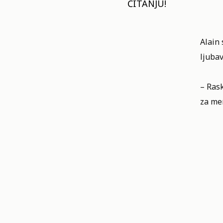
ČITANJU!
Alain 
ljubav
– Rask
za me