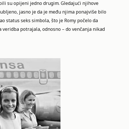
ili su opijeni jedno drugim. Gledajući njihove
ljubljeno, jasno je da je među njima ponajviše bilo
kao status seks simbola, što je Romy počelo da
 ta veridba potrajala, odnosno – do venčanja nikad