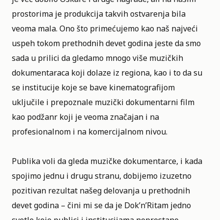
prostorima je produkcija takvih ostvarenja bila
veoma mala. Ono što primećujemo kao naš najveći
uspeh tokom prethodnih devet godina jeste da smo
sada u prilici da gledamo mnogo više muzičkih
dokumentaraca koji dolaze iz regiona, kao i to da su
se institucije koje se bave kinematografijom
uključile i prepoznale muzički dokumentarni film
kao podžanr koji je veoma značajan i na
profesionalnom i na komercijalnom nivou.
Publika voli da gleda muzičke dokumentarce, i kada
spojimo jednu i drugu stranu, dobijemo izuzetno
pozitivan rezultat našeg delovanja u prethodnih
devet godina – čini mi se da je Dok’n’Ritam jedno