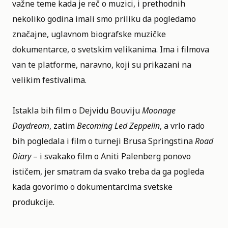
važne teme kada je reč o muzici, i prethodnih
nekoliko godina imali smo priliku da pogledamo
značajne, uglavnom biografske muzičke
dokumentarce, o svetskim velikanima. Ima i filmova
van te platforme, naravno, koji su prikazani na
velikim festivalima.
Istakla bih film o Dejvidu Bouviju
Moonage
Daydream
, zatim
Becoming Led Zeppelin
, a vrlo rado
bih pogledala i film o turneji Brusa Springstina
Road
Diary
– i svakako film o Aniti Palenberg ponovo
ističem, jer smatram da svako treba da ga pogleda
kada govorimo o dokumentarcima svetske
produkcije.