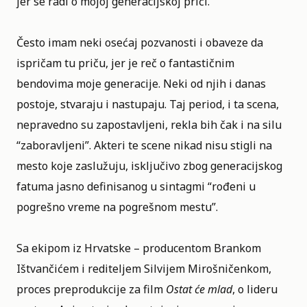
jer se radi o mojoj generacijskoj priči.
Često imam neki osećaj pozvanosti i obaveze da
ispričam tu priču, jer je reč o fantastičnim
bendovima moje generacije. Neki od njih i danas
postoje, stvaraju i nastupaju. Taj period, i ta scena,
nepravedno su zapostavljeni, rekla bih čak i na silu
“zaboravljeni”. Akteri te scene nikad nisu stigli na
mesto koje zaslužuju, isključivo zbog generacijskog
fatuma jasno definisanog u sintagmi “rođeni u
pogrešno vreme na pogrešnom mestu”.
Sa ekipom iz Hrvatske – producentom Brankom
Ištvančićem i rediteljem Silvijem Mirošničenkom,
proces preprodukcije za film
Ostat će mlad
, o lideru