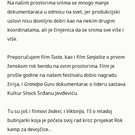
Na našim prostorima snima se mnogo manje
dokumentaraca u odnosu na svet, jer produkcijski
uslovi nisu dovoljno dobri kao na nekim drugim
koordinatama, ali je činjenica da se snima sve više i
više.
Preporučujem film
Tusta
, kao i film
Sanjalice
o prvom
ženskom rok bendu na ovim prostorima. Film je
prošle godine na našem festivalu dobio nagradu
žirija, i
Grandpa Guru
dokumentarac o lideru sastava
Kultur Shock Srđanu Jevđeviću.
Tu su još i filmovi
Indexi
, i
Viktorija, 15
o mladoj
bubnjarki koja je počela svoj rad kroz projekat Rok
kamp za devojčice…