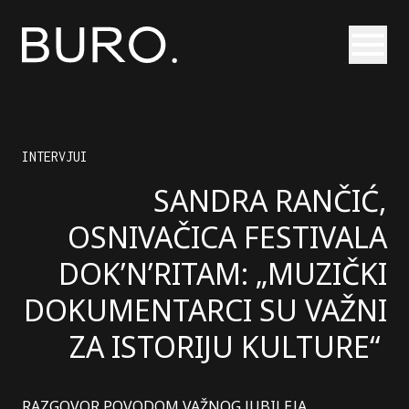
Otvori
INTERVJUI
SANDRA RANČIĆ,
OSNIVAČICA FESTIVALA
DOK’N’RITAM: „MUZIČKI
DOKUMENTARCI SU VAŽNI
ZA ISTORIJU KULTURE“
RAZGOVOR POVODOM VAŽNOG JUBILEJA.