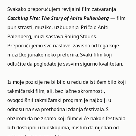
Svakako preporučujem revijalni film zatvaranja
Catching Fire: The Story of Anita Pallenberg
— film
pun strasti, muzike, uzbuđenja. Priča o Aniti
Palenberg, muzi sastava Roling Stouns.
Preporučujemo sve naslove, zavisno od toga koje
muzičke junake neko preferira. Svaki film koji
odlučite da pogledate je sasvim sigurno kvalitetan.
Iz moje pozicije ne bi bilo u redu da ističem bilo koji
takmičarski film, ali, bez lažne skromnosti,
ovogodišnji takmičarski program je najbolji u
odnosu na sva prethodna izdanja festivala. S
obzirom da ne znamo koji filmovi će nakon festivala
biti dostupni u bioskopima, mislim da nijedan od