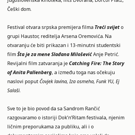
Jugoslovenska kinoteka, mts Dvorana, Dorćol Platz,
Češki dom.
Festival otvara srpska premijera filma
Treći svijet
o
grupi Haustor, reditelja Arsena Oremovića.​​​​​ Na
otvaranju će biti prikazan i 13-minutni studentski
film
Šta je za mene Slađana Milošević
Anje Petrić.
Revijalni film zatvaranja je
Catching Fire: The Story
of Anita Pallenberg
, a između toga nas očekuju
naslovi poput
Čovjek lavina, Iza osmeha, Funk YU, Ej
Salaši
.
Sve to je bio povod da sa Sandrom Rančić
razgovaramo o istoriji Dok’n’Ritam festivala, njenim
ličnim preporukama za publiku, ali i o