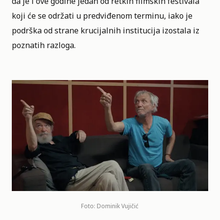
da je i ove godine jedan od retkih filmskih festivala
koji će se održati u predviđenom terminu, iako je
podrška od strane krucijalnih institucija izostala iz
poznatih razloga.
Foto: Dominik Vujičić