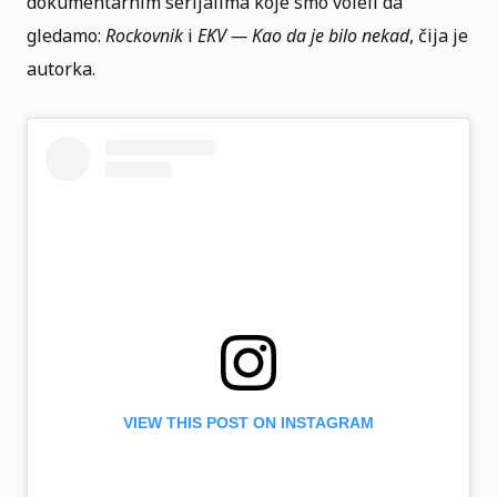
dokumentarnim serijalima koje smo voleli da
gledamo:
Rockovnik
i
EKV — Kao da je bilo nekad
, čija je
autorka.
VIEW THIS POST ON INSTAGRAM