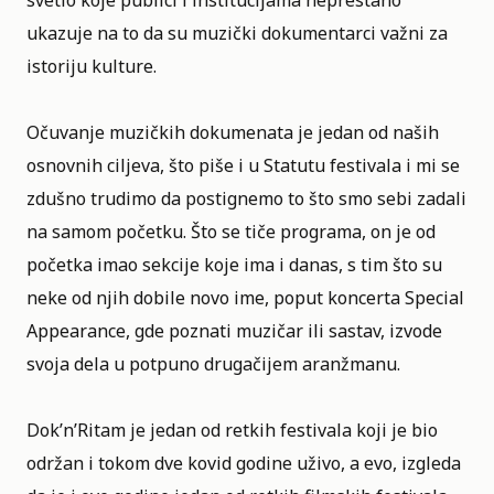
svetlo koje publici i institucijama neprestano
ukazuje na to da su muzički dokumentarci važni za
istoriju kulture.
Očuvanje muzičkih dokumenata je jedan od naših
osnovnih ciljeva, što piše i u Statutu festivala i mi se
zdušno trudimo da postignemo to što smo sebi zadali
na samom početku. Što se tiče programa, on je od
početka imao sekcije koje ima i danas, s tim što su
neke od njih dobile novo ime, poput koncerta Special
Appearance, gde poznati muzičar ili sastav, izvode
svoja dela u potpuno drugačijem aranžmanu.
Dok’n’Ritam je jedan od retkih festivala koji je bio
održan i tokom dve kovid godine uživo, a evo, izgleda