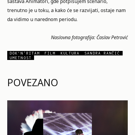
sastava Animatori, gde potpisujem scenario,
trenutno je u toku, a kako će se razvijati, ostaje nam
da vidimo u narednom periodu.
Naslovna fotografija: Časlav Petrović
DOK’N'RITAM
FILM
KULTURA
SANDRA RANČIĆ
UMETNOST
POVEZANO