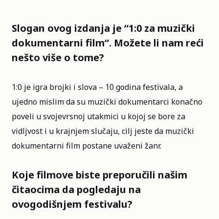
Slogan ovog izdanja je “1:0 za muzički
dokumentarni film“. Možete li nam reći
nešto više o tome?
1:0 je igra brojki i slova – 10 godina festivala, a
ujedno mislim da su muzički dokumentarci konačno
poveli u svojevrsnoj utakmici u kojoj se bore za
vidljvost i u krajnjem slučaju, cilj jeste da muzički
dokumentarni film postane uvaženi žanr.
Koje filmove biste preporučili našim
čitaocima da pogledaju na
ovogodišnjem festivalu?