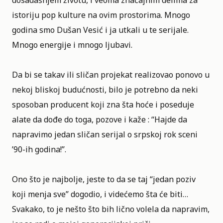
dosadašnjem životu, i veoma značajnim delima za
istoriju pop kulture na ovim prostorima. Mnogo
godina smo Dušan Vesić i ja utkali u te serijale.
Mnogo energije i mnogo ljubavi.
Da bi se takav ili sličan projekat realizovao ponovo u
nekoj bliskoj budućnosti, bilo je potrebno da neki
sposoban producent koji zna šta hoće i poseduje
alate da dođe do toga, pozove i kaže : “Hajde da
napravimo jedan sličan serijal o srpskoj rok sceni
’90-ih godina!”.
Ono što je najbolje, jeste to da se taj “jedan poziv
koji menja sve” dogodio, i videćemo šta će biti…
Svakako, to je nešto što bih lično volela da napravim,