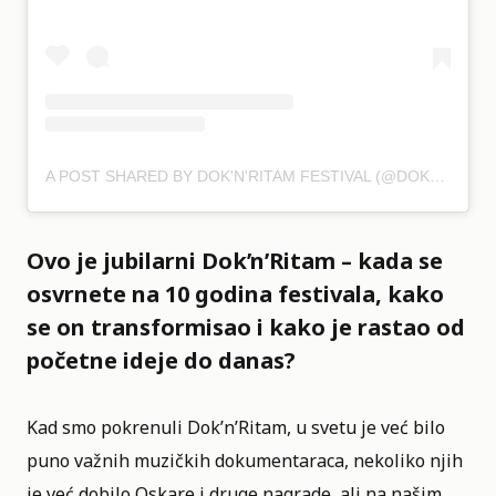
A POST SHARED BY DOK'N'RITAM FESTIVAL (@DOKNRITAMFEST)
Ovo je jubilarni Dok’n’Ritam – kada se
osvrnete na 10 godina festivala, kako
se on transformisao i kako je rastao od
početne ideje do danas?
Kad smo pokrenuli Dok’n’Ritam, u svetu je već bilo
puno važnih muzičkih dokumentaraca, nekoliko njih
je već dobilo Oskare i druge nagrade, ali na našim