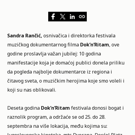
Sandra Rančić,
osnivačica i direktorka festivala
muzičkog dokumentarnog filma
Dok’n’Ritam
, ove
godine proslavlja važan jubilej: 10 godina
manifestacije koja je domaćoj publici donela priliku
da pogleda najbolje dokumentarce iz regiona i
čitavog sveta, o muzičkim herojima koje smo voleli i
koji su nas oblikovali.
Deseta godina
Dok’n’Ritam
festivala
donosi bogat i
raznolik program, a održaće se od 25. do 28.
septembra na više lokacija, među kojima su: