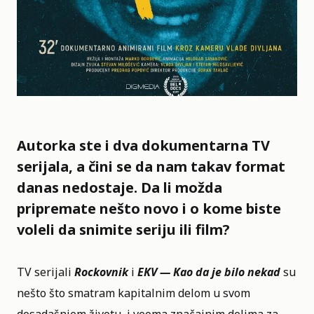
Autorka ste i dva dokumentarna TV
serijala, a čini se da nam takav format
danas nedostaje. Da li možda
pripremate nešto novo i o kome biste
voleli da snimite seriju ili film?
TV serijali
Rockovnik
i
EKV — Kao da je bilo nekad
su
nešto što smatram kapitalnim delom u svom