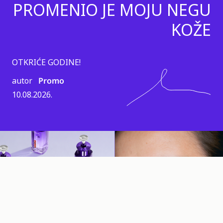
PROMENIO JE MOJU NEGU
KOŽE
OTKRIĆE GODINE!
autor
Promo
10.08.2026.