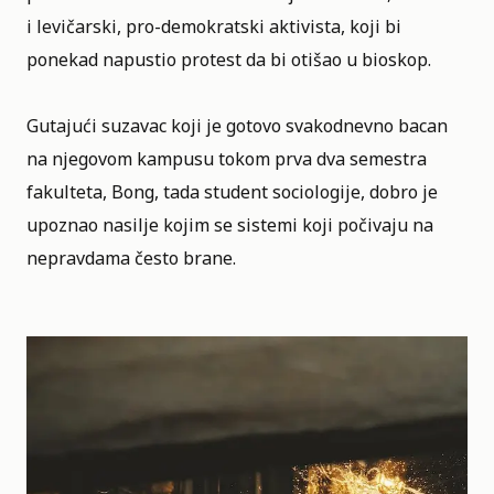
i levičarski, pro-demokratski aktivista, koji bi
ponekad napustio protest da bi otišao u bioskop.
Gutajući suzavac koji je gotovo svakodnevno bacan
na njegovom kampusu tokom prva dva semestra
fakulteta, Bong, tada student sociologije, dobro je
upoznao nasilje kojim se sistemi koji počivaju na
nepravdama često brane.