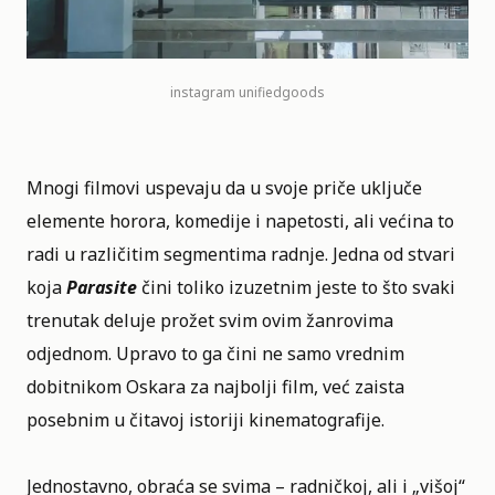
instagram
unifiedgoods
Mnogi filmovi uspevaju da u svoje priče uključe
elemente horora, komedije i napetosti, ali većina to
radi u različitim segmentima radnje. Jedna od stvari
koja
Parasite
čini toliko izuzetnim jeste to što svaki
trenutak deluje prožet svim ovim žanrovima
odjednom. Upravo to ga čini ne samo vrednim
dobitnikom Oskara za najbolji film, već zaista
posebnim u čitavoj istoriji kinematografije.
Jednostavno, obraća se svima – radničkoj, ali i „višoj“