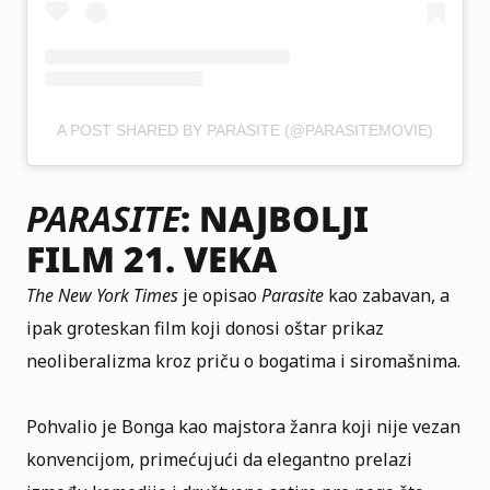
A POST SHARED BY PARASITE (@PARASITEMOVIE)
PARASITE
: NAJBOLJI
FILM 21. VEKA
The New York Times
je opisao
Parasite
kao zabavan, a
ipak groteskan film koji donosi oštar prikaz
neoliberalizma kroz priču o bogatima i siromašnima.
Pohvalio je Bonga kao majstora žanra koji nije vezan
konvencijom, primećujući da elegantno prelazi