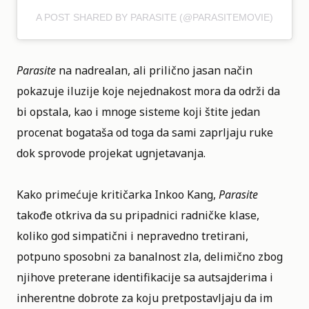
A POST SHARED BY PARASITE (@PARASITEMOVIE)
Parasite
na nadrealan, ali prilično jasan način
pokazuje iluzije koje nejednakost mora da održi da
bi opstala, kao i mnoge sisteme koji štite jedan
procenat bogataša od toga da sami zaprljaju ruke
dok sprovode projekat ugnjetavanja.
Kako primećuje kritičarka Inkoo Kang,
Parasite
takođe otkriva da su pripadnici radničke klase,
koliko god simpatični i nepravedno tretirani,
potpuno sposobni za banalnost zla, delimično zbog
njihove preterane identifikacije sa autsajderima i
inherentne dobrote za koju pretpostavljaju da im