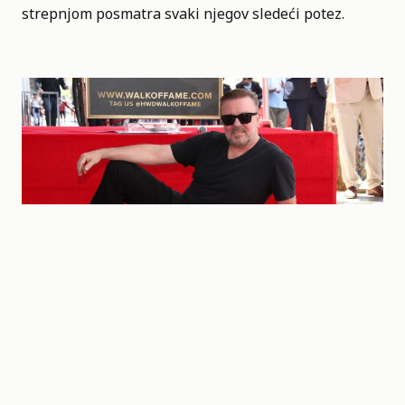
strepnjom posmatra svaki njegov sledeći potez.
Ricky Gervais to be Honored with a star on the Hollywood Walk of
Fame, Los Angeles, California, USA – 30 May 2025
Credit line: Matt