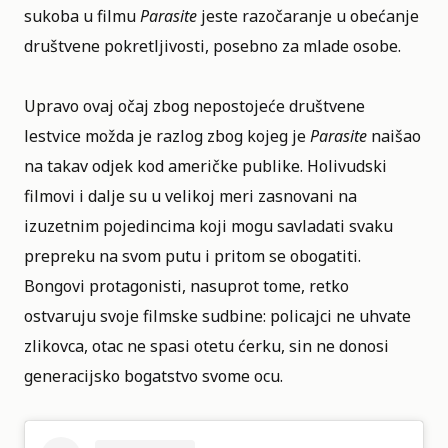
sukoba u filmu
Parasite
jeste razočaranje u obećanje
društvene pokretljivosti, posebno za mlade osobe.
Upravo ovaj očaj zbog nepostojeće društvene
lestvice možda je razlog zbog kojeg je
Parasite
naišao
na takav odjek kod američke publike. Holivudski
filmovi i dalje su u velikoj meri zasnovani na
izuzetnim pojedincima koji mogu savladati svaku
prepreku na svom putu i pritom se obogatiti.
Bongovi protagonisti, nasuprot tome, retko
ostvaruju svoje filmske sudbine: policajci ne uhvate
zlikovca, otac ne spasi otetu ćerku, sin ne donosi
generacijsko bogatstvo svome ocu.