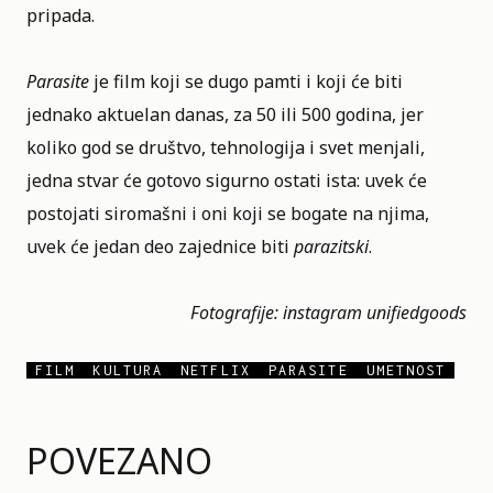
pripada.
Parasite
je film koji se dugo pamti i koji će biti
jednako aktuelan danas, za 50 ili 500 godina, jer
koliko god se društvo, tehnologija i svet menjali,
jedna stvar će gotovo sigurno ostati ista: uvek će
postojati siromašni i oni koji se bogate na njima,
uvek će jedan deo zajednice biti
parazitski
.
Fotografije: instagram
unifiedgoods
FILM
KULTURA
NETFLIX
PARASITE
UMETNOST
POVEZANO