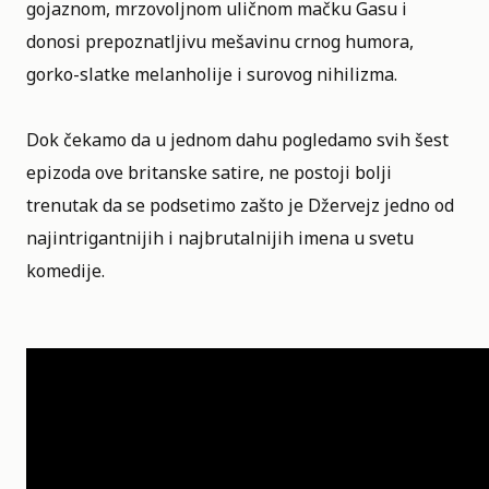
gojaznom, mrzovoljnom uličnom mačku Gasu i
donosi prepoznatljivu mešavinu crnog humora,
gorko-slatke melanholije i surovog nihilizma.
Dok čekamo da u jednom dahu pogledamo svih šest
epizoda ove britanske satire, ne postoji bolji
trenutak da se podsetimo zašto je Džervejz jedno od
najintrigantnijih i najbrutalnijih imena u svetu
komedije.