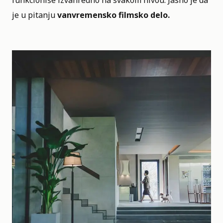
funkcioniše izvanredno na svakom nivou. Jasno je da
je u pitanju
vanvremensko filmsko delo.