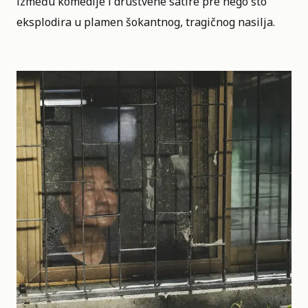
između komedije i društvene satire pre nego što
eksplodira u plamen šokantnog, tragičnog nasilja.