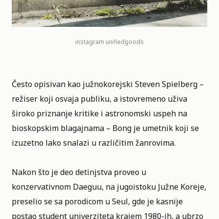
instagram
unifiedgoods
Često opisivan kao južnokorejski Steven Spielberg –
režiser koji osvaja publiku, a istovremeno uživa
široko priznanje kritike i astronomski uspeh na
bioskopskim blagajnama – Bong je umetnik koji se
izuzetno lako snalazi u različitim žanrovima.
Nakon što je deo detinjstva proveo u
konzervativnom Daeguu, na jugoistoku Južne Koreje,
preselio se sa porodicom u Seul, gde je kasnije
postao student univerziteta krajem 1980-ih, a ubrzo