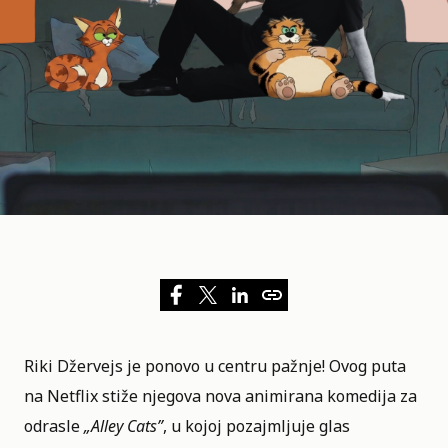
Riki Džervejs je ponovo u centru pažnje! Ovog puta
na
Netflix
stiže njegova nova animirana komedija za
odrasle
„
Alley Cats
”
, u kojoj pozajmljuje glas