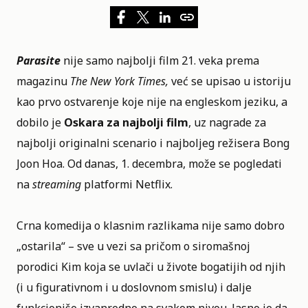
Parasite
nije samo najbolji film 21. veka prema
magazinu
The New York Times,
već se upisao u istoriju
kao prvo ostvarenje koje nije na engleskom jeziku, a
dobilo je
Oskara za najbolji film
, uz nagrade za
najbolji originalni scenario i najboljeg režisera Bong
Joon Hoa. Od danas, 1. decembra, može se pogledati
na
streaming
platformi
Netflix
.
Crna komedija o klasnim razlikama nije samo dobro
„ostarila“ – sve u vezi sa pričom o siromašnoj
porodici Kim koja se uvlači u živote bogatijih od njih
(i u figurativnom i u doslovnom smislu) i dalje