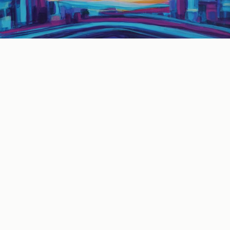
Udruženje „Kreativna fabrika”, u okviru autorskog