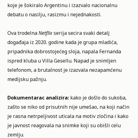
koje je šokiralo Argentinu i izazvalo nacionalnu
debatu o nasilju, rasizmu i nejednakosti.
Ova trodelna
Netflix
serija secira svaki detalj
događaja iz 2020. godine kada je grupa mladića,
pripadnika dobrostojećeg sloja, napala Fernanda
ispred kluba u Villa Gesellu. Napad je snimljen
telefonom, a brutalnost je izazvala nezapamćenu
medijsku pažnju.
Dokumentarac analizira:
kako je došlo do sukoba,
zašto se niko od prisutnih nije umešao, na koji način
je rasna netrpeljivost uticala na motiv zločina i kako
je javnost reagovala na snimke koji su obišli celu
zemlju.