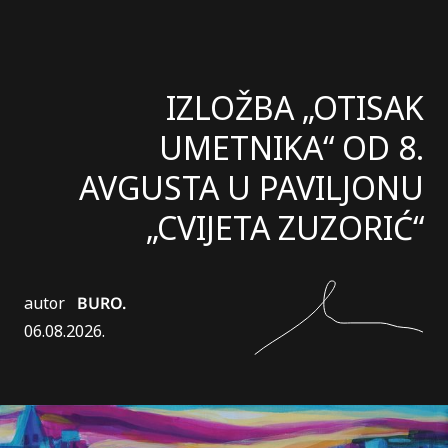
IZLOŽBA „OTISAK
UMETNIKA“ OD 8.
AVGUSTA U PAVILJONU
„CVIJETA ZUZORIĆ“
autor
BURO.
06.08.2026.