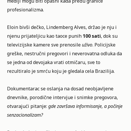
mediji mogu biti opasni kada pređu granice
profesionalizma.
Eloin bivši dečko, Lindemberg Alves, držao je nju i
njenu prijateljicu kao taoce punih
100 sati
, dok su
televizijske kamere sve prenosile
uživo
. Policijske
greške, nestručni pregovori i neverovatna odluka da
se jedna od devojaka vrati otmičaru, sve to
rezultiralo je smrću koju je gledala cela Brazilija.
Dokumentarac se oslanja na dosad neobjavljene
dnevnike, porodične intervjue i snimke pregovora,
otvarajući pitanje:
gde završava informisanje, a počinje
senzacionalizam?