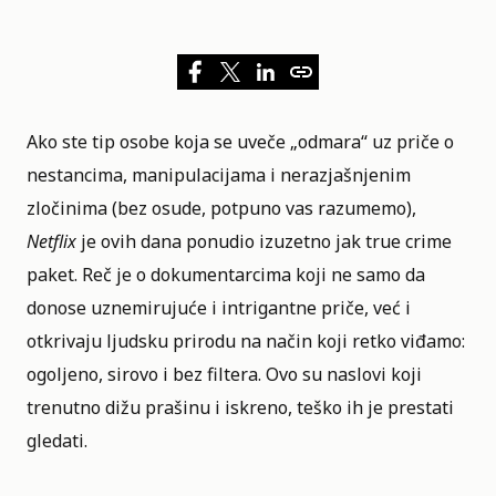
Ako ste tip osobe koja se uveče „odmara“ uz priče o
nestancima, manipulacijama i nerazjašnjenim
zločinima (bez osude, potpuno vas razumemo),
Netflix
je ovih dana ponudio izuzetno jak true crime
paket. Reč je o dokumentarcima koji ne samo da
donose uznemirujuće i intrigantne priče, već i
otkrivaju ljudsku prirodu na način koji retko viđamo:
ogoljeno, sirovo i bez filtera. Ovo su naslovi koji
trenutno dižu prašinu i iskreno, teško ih je prestati
gledati
.