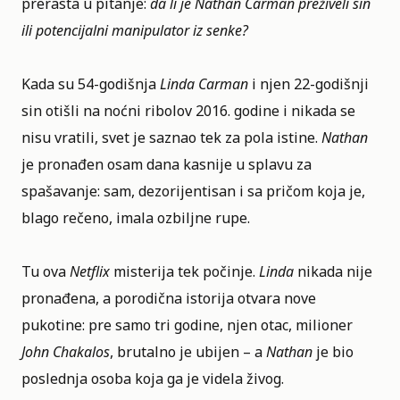
prerasta u pitanje:
da li je Nathan Carman preživeli sin
ili potencijalni manipulator iz senke?
Kada su 54-godišnja
Linda Carman
i njen 22-godišnji
sin otišli na noćni ribolov 2016. godine i nikada se
nisu vratili, svet je saznao tek za pola istine.
Nathan
je pronađen osam dana kasnije u splavu za
spašavanje: sam, dezorijentisan i sa pričom koja je,
blago rečeno, imala ozbiljne rupe.
Tu ova
Netflix
misterija tek počinje.
Linda
nikada nije
pronađena, a porodična istorija otvara nove
pukotine: pre samo tri godine, njen otac, milioner
John Chakalos
, brutalno je ubijen – a
Nathan
je bio
poslednja osoba koja ga je videla živog.