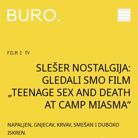
Otvori
FILM I TV
SLEŠER NOSTALGIJA:
GLEDALI SMO FILM
„TEENAGE SEX AND DEATH
AT CAMP MIASMA“
NAPALJEN, GNJECAV, KRVAV, SMEŠAN I DUBOKO
ISKREN.