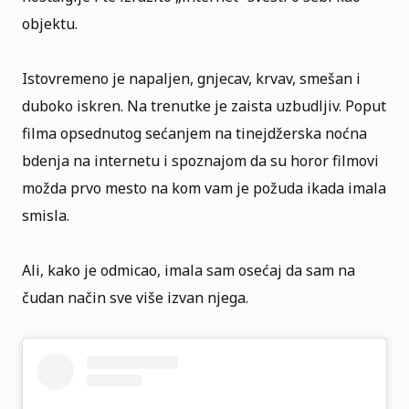
objektu.
Istovremeno je napaljen, gnjecav, krvav, smešan i
duboko iskren. Na trenutke je zaista uzbudljiv. Poput
filma opsednutog sećanjem na tinejdžerska noćna
bdenja na internetu i spoznajom da su horor filmovi
možda prvo mesto na kom vam je požuda ikada imala
smisla.
Ali, kako je odmicao, imala sam osećaj da sam na
čudan način sve više izvan njega.