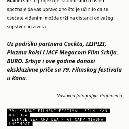
Malom smrću projekcije. Malom smrću usled
spoznaje da vas upravo ono što je učinilo da se
osećate viđenim, možda drži na distanci od vašeg
sopstvenog života.
Uz podršku partnera Cockta, IZIPIZI,
Plazma Rolsi i MCF Megacom Film Srbija,
BURO. Srbija i ove godine donosi
ekskluzivne priče sa 79. Filmskog festivala
u Kanu.
Naslovna fotografija: Profimedia
79. KANSKI FILMSKI FESTIVAL
FILM
KAN
KULTURA
TEENAGE SEX AND DEATH AT CAMP MIASMA
UMETNOST