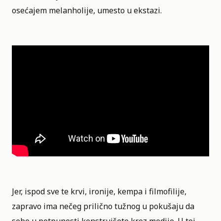
osećajem melanholije, umesto u ekstazi.
Jer, ispod sve te krvi, ironije, kempa i filmofilije,
zapravo ima nečeg prilično tužnog u pokušaju da
sebe u potpunosti konstruišete kroz medije. U toj