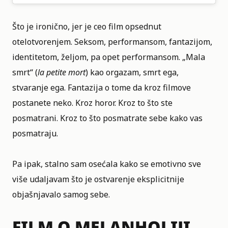
Što je ironično, jer je ceo film opsednut
otelotvorenjem. Seksom, performansom, fantazijom,
identitetom, željom, pa opet performansom. „Mala
smrt“ (
la petite mort
) kao orgazam, smrt ega,
stvaranje ega. Fantazija o tome da kroz filmove
postanete neko. Kroz horor. Kroz to što ste
posmatrani. Kroz to što posmatrate sebe kako vas
posmatraju.
Pa ipak, stalno sam osećala kako se emotivno sve
više udaljavam što je ostvarenje eksplicitnije
objašnjavalo samog sebe.
FILM O MELANHOLIJI