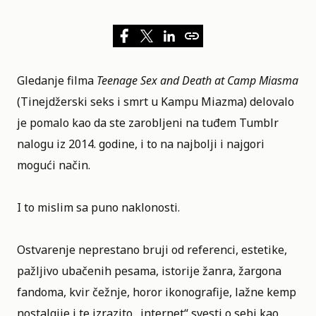
Gledanje
filma
Teenage Sex and Death at Camp Miasma
(Tinejdžerski seks i smrt u Kampu Miazma) delovalo
je pomalo kao da ste zarobljeni na tuđem Tumblr
nalogu iz 2014. godine, i to na najbolji i najgori
mogući način.
I to mislim sa puno naklonosti.
Ostvarenje neprestano bruji od referenci, estetike,
pažljivo ubačenih pesama, istorije žanra, žargona
fandoma, kvir čežnje, horor ikonografije, lažne kemp
nostalgije i te izrazito „internet“ svesti o sebi kao