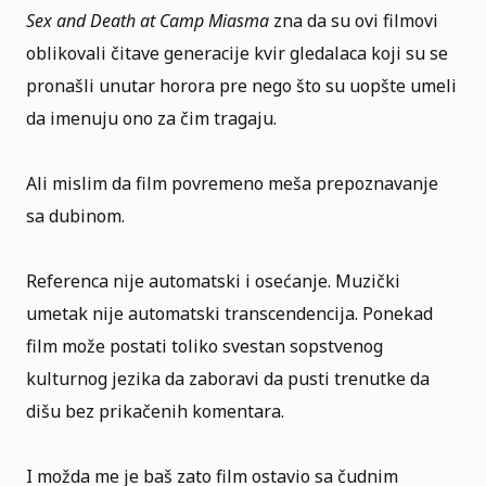
Sex and Death at Camp Miasma
zna da su ovi filmovi
oblikovali čitave generacije kvir gledalaca koji su se
pronašli unutar horora pre nego što su uopšte umeli
da imenuju ono za čim tragaju.
Ali mislim da film povremeno meša prepoznavanje
sa dubinom.
Referenca nije automatski i osećanje. Muzički
umetak nije automatski transcendencija. Ponekad
film može postati toliko svestan sopstvenog
kulturnog jezika da zaboravi da pusti trenutke da
dišu bez prikačenih komentara.
I možda me je baš zato film ostavio sa čudnim