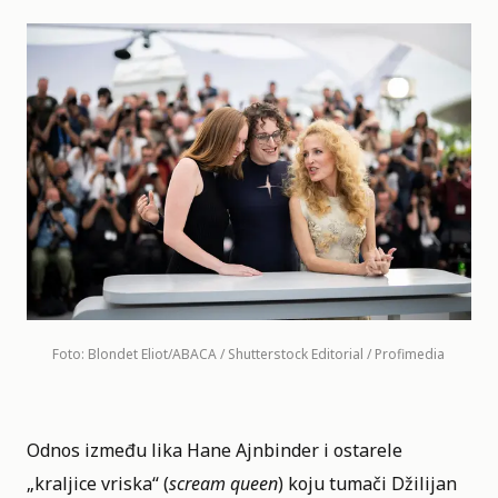
Foto: Blondet Eliot/ABACA / Shutterstock Editorial / Profimedia
Odnos između lika Hane Ajnbinder i ostarele
„kraljice vriska“ (
scream queen
) koju tumači Džilijan