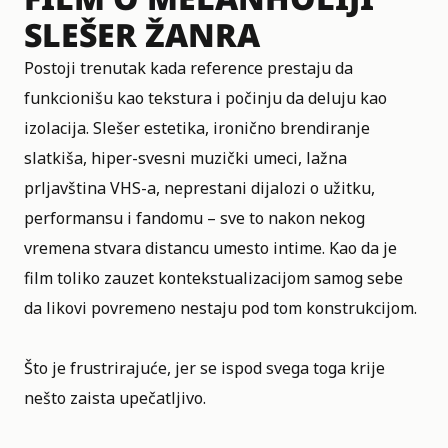
SLEŠER ŽANRA
Postoji trenutak kada reference prestaju da
funkcionišu kao tekstura i počinju da deluju kao
izolacija. Slešer estetika, ironično brendiranje
slatkiša, hiper-svesni muzički umeci, lažna
prljavština VHS-a, neprestani dijalozi o užitku,
performansu i fandomu – sve to nakon nekog
vremena stvara distancu umesto intime. Kao da je
film toliko zauzet kontekstualizacijom samog sebe
da likovi povremeno nestaju pod tom konstrukcijom.
Što je frustrirajuće, jer se ispod svega toga krije
nešto zaista upečatljivo.