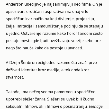
Anderson ubedljivo je najzanimljiviji deo filma. On je
opsesivan, erotičan i aspirativan na onaj vrlo
specifičan kvir način na koji divljenje, projekcija,
želja, imitacija i samouništenje počinju da se stapaju
u jedno. Ostvarenje razume kako horor fandom često
postaje mesto gde ljudi uvežbavaju verzije sebe pre
nego što nauče kako da postoje u javnosti.
A Džejn Šenbrun očigledno razume šta znači prvo
doživeti identitet kroz medije, a tek onda kroz
stvarnost.
Takođe, ima nečeg veoma pametnog u specifičnoj
upotrebi slešer žanra. Slešeri su uvek bili čudno
seksualni filmovi, ali i filmovi o posmatranju.
Teenage