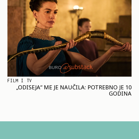
FILM I TV
„ODISEJA“ ME JE NAUČILA: POTREBNO JE 10
GODINA