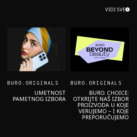
VIDI SVE
BURO.ORIGINALS
BURO.ORIGINALS
LEVI’S ON THE ROAD
PROBALA SAM NOVU
GARNIER KREMU I
NIKADA NIŠTA
LAGANIJE NISAM
KORISTILA