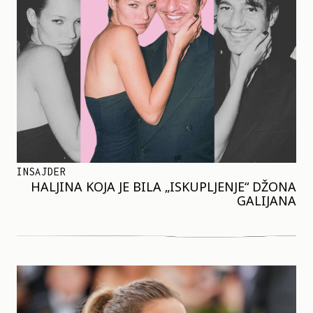
INSAJDER
HALJINA KOJA JE BILA „ISKUPLJENJE“ DŽONA
GALIJANA