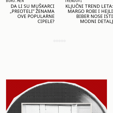
TRENDOVI
SHOPPING
KLJUČNI TREND LETA:
JOŠ JE RANO ZA JAKNE
MARGO ROBI I HEJLI
– ALI U RESERVED JE
BIBER NOSE ISTI
STIGAO MODEL KOJI
MODNI DETALJ
ĆE BITI VELIKI TREND