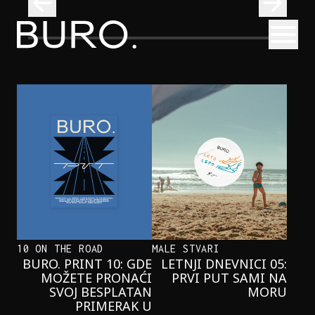
BURO.
Otvori
Onaj jedan proizvod koji stalno selimo sa police u torbe
BURO.MEN
ONAJ JEDAN PROIZVOD KOJI
STALNO SELIMO SA POLICE U
TORBE
10 ON THE ROAD
MALE STVARI
BURO. PRINT 10: GDE
LETNJI DNEVNICI 05:
MOŽETE PRONAĆI
PRVI PUT SAMI NA
SVOJ BESPLATAN
MORU
PRIMERAK U