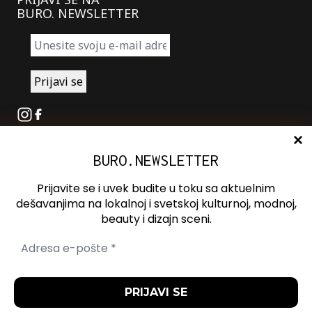
BURO. NEWSLETTER
Instagram
Facebook
BURO.NEWSLETTER
O nama
Oglašavanje
Prijavite se i uvek budite u toku sa aktuelnim
Kontakt
dešavanjima na lokalnoj i svetskoj kulturnoj, modnoj,
beauty i dizajn sceni.
Spotify
Otvori ili zatvori pretragu