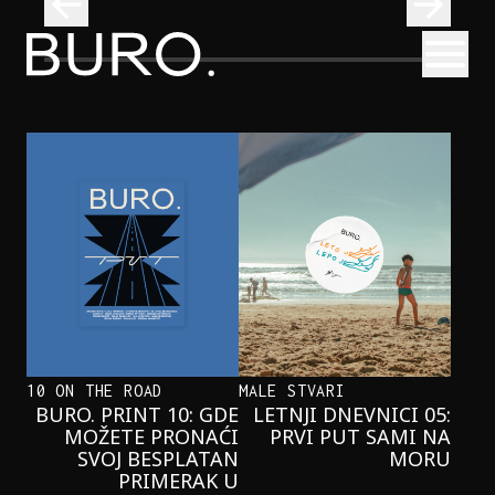
BURO.
Otvori
se i pridružite nam se u čitanju!
Beograd, Bajaga i osamdesete: Mjuzikl koji ne propuštamo
POZORIŠTE
BEOGRAD, BAJAGA I OSAMDESETE:
MJUZIKL KOJI NE PROPUŠTAMO
10 ON THE ROAD
MALE STVARI
BURO. PRINT 10: GDE
LETNJI DNEVNICI 05:
MOŽETE PRONAĆI
PRVI PUT SAMI NA
SVOJ BESPLATAN
MORU
PRIMERAK U