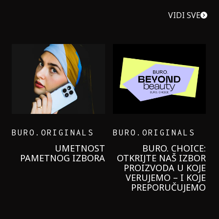
VIDI SVE
BURO.ORIGINALS
BURO.ORIGINALS
LEVI’S ON THE ROAD
PROBALA SAM NOVU
GARNIER KREMU I
NIKADA NIŠTA
LAGANIJE NISAM
KORISTILA