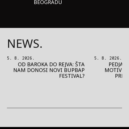
BEOGRADU
NEWS.
5. 8. 2026.
5. 8. 2026.
OD BAROKA DO REJVA: ŠTA
PEDJA 
NAM DONOSI NOVI BUPBAP
MOTIVE 
FESTIVAL?
PRES
rethodna slika
Next image