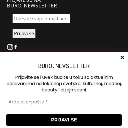
BURO. NEWSLETTER
Instagram
Facebook
BURO.NEWSLETTER
O nama
Oglašavanje
Prijavite se i uvek budite u toku sa aktuelnim
Kontakt
dešavanjima na lokalnoj i svetskoj kulturnoj, modnoj,
beauty i dizajn sceni.
Spotify
Otvori ili zatvori pretragu