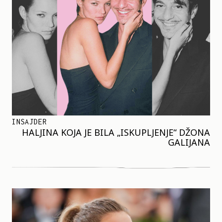
INSAJDER
HALJINA KOJA JE BILA „ISKUPLJENJE“ DŽONA
GALIJANA