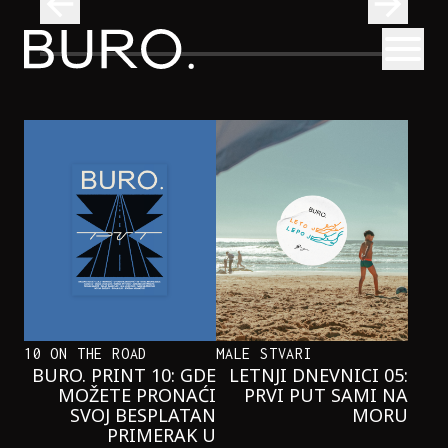
BURO.
Otvori
Onaj jedan proizvod koji stalno selimo sa police u torbe
BURO.MEN
ONAJ JEDAN PROIZVOD KOJI
STALNO SELIMO SA POLICE U
TORBE
10 ON THE ROAD
MALE STVARI
BURO. PRINT 10: GDE
LETNJI DNEVNICI 05:
MOŽETE PRONAĆI
PRVI PUT SAMI NA
SVOJ BESPLATAN
MORU
PRIMERAK U