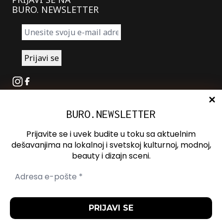
BURO. NEWSLETTER
Instagram
Facebook
BURO.NEWSLETTER
O nama
Oglašavanje
Prijavite se i uvek budite u toku sa aktuelnim
Kontakt
dešavanjima na lokalnoj i svetskoj kulturnoj, modnoj,
beauty i dizajn sceni.
Spotify
Otvori ili zatvori pretragu