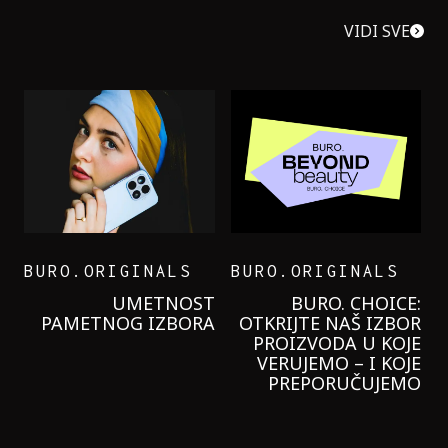
VIDI SVE
BURO.ORIGINALS
BURO.ORIGINALS
LEVI’S ON THE ROAD
PROBALA SAM NOVU
GARNIER KREMU I
NIKADA NIŠTA
LAGANIJE NISAM
KORISTILA