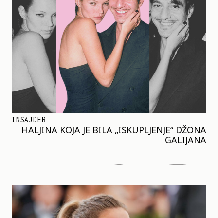
INSAJDER
HALJINA KOJA JE BILA „ISKUPLJENJE“ DŽONA
GALIJANA