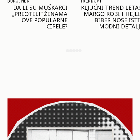
TRENDOVI
SHOPPING
KLJUČNI TREND LETA:
JOŠ JE RANO ZA JAKNE
MARGO ROBI I HEJLI
– ALI U RESERVED JE
BIBER NOSE ISTI
STIGAO MODEL KOJI
MODNI DETALJ
ĆE BITI VELIKI TREND