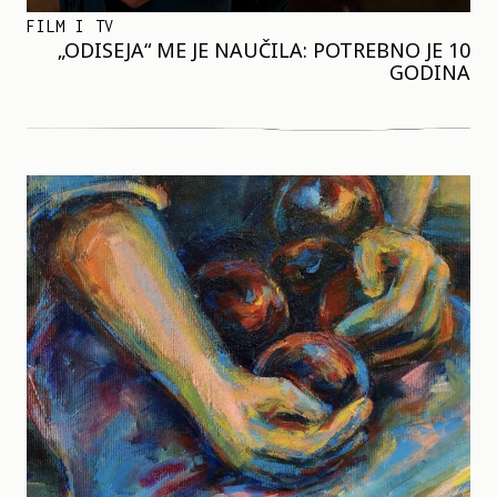
FILM I TV
„ODISEJA“ ME JE NAUČILA: POTREBNO JE 10
GODINA