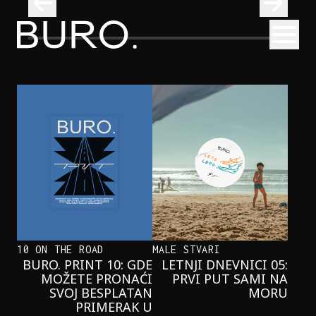
BURO.
Otvori
Onaj jedan proizvod koji stalno selimo sa police u torbe
BURO.MEN
ONAJ JEDAN PROIZVOD KOJI
STALNO SELIMO SA POLICE U
TORBE
10 ON THE ROAD
MALE STVARI
BURO. PRINT 10: GDE
LETNJI DNEVNICI 05:
MOŽETE PRONAĆI
PRVI PUT SAMI NA
SVOJ BESPLATAN
MORU
PRIMERAK U