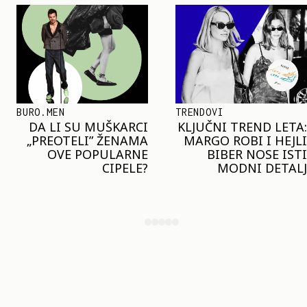
TRENDOVI
SHOPPING
KLJUČNI TREND LETA:
JOŠ JE RANO ZA JAKNE
MARGO ROBI I HEJLI
– ALI U RESERVED JE
BIBER NOSE ISTI
STIGAO MODEL KOJI
MODNI DETALJ
ĆE BITI VELIKI TREND