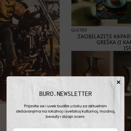
GASTRO
ZAOBILAZITE KAPAR?
GREŠKA (I KA
IS
BURO.NEWSLETTER
Prijavite se i uvek budite u toku sa aktuelnim
dešavanjima na lokalnoj i svetskoj kulturnoj, modnoj,
beauty i dizajn sceni.