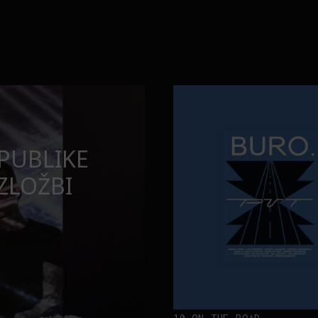
Neobična priča o bliznakinjama
FILM I TV
 MOMENATA
NEOBIČNA PR
BLIZNAKINJA
INSPIRISALE
FILM