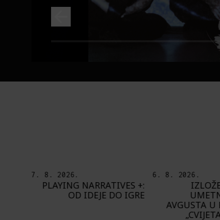
6. 8. 2026.
5. 8. 2026.
ES +:
IZLOŽBA „OTISAK
OD BAROKA
 IGRE
UMETNIKA“ OD 8.
ŠTA NAM DO
AVGUSTA U PAVILJONU
BUPBAP 
„CVIJETA ZUZORIĆ“