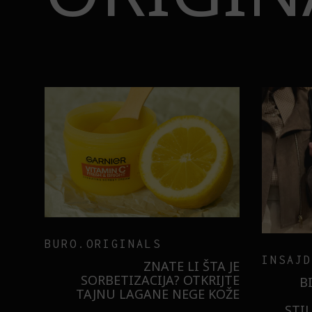
BURO.ORIGINALS
INSAJD
RNIER
ZNATE LI ŠTA JE
 NIŠTA
SORBETIZACIJA? OTKRIJTE
B
ISTILA
TAJNU LAGANE NEGE KOŽE
STI