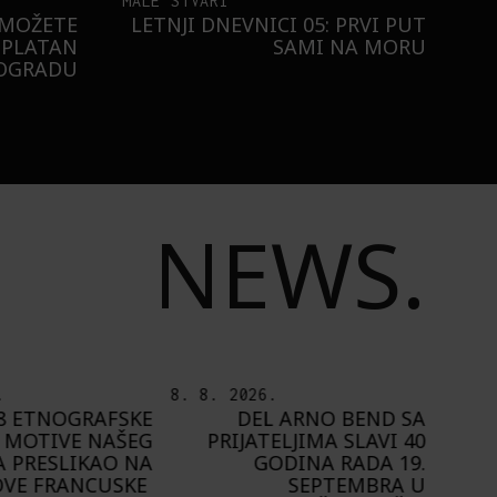
MALE STVARI
 MOŽETE
LETNJI DNEVNICI 05: PRVI PUT
SPLATAN
SAMI NA MORU
EOGRADU
NEWS.
.
7. 8. 2026.
6. 8.
 ARNO BEND SA
PLAYING NARRATIVES +:
ELJIMA SLAVI 40
OD IDEJE DO IGRE
ODINA RADA 19.
A
SEPTEMBRA U