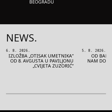
BEOGRADU
NEWS.
5. 8. 2026.
5. 8. 2026.
OD BAROKA DO REJVA: ŠTA
PEDJA 
NAM DONOSI NOVI BUPBAP
MOTIVE 
FESTIVAL?
PRES
rethodna slika
Next image