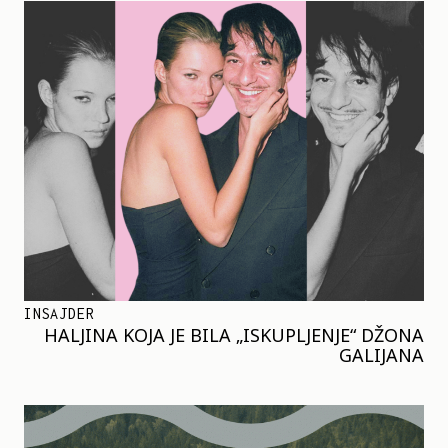
INSAJDER
HALJINA KOJA JE BILA „ISKUPLJENJE“ DŽONA
GALIJANA