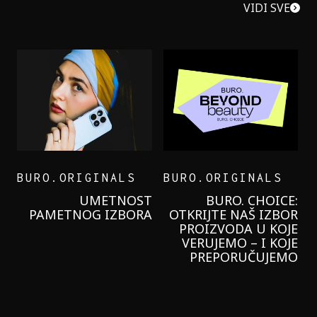
VIDI SVE
BURO.ORIGINALS
BURO.ORIGINALS
LEVI’S ON THE ROAD
PROBALA SAM NOVU
GARNIER KREMU I
NIKADA NIŠTA
LAGANIJE NISAM
KORISTILA