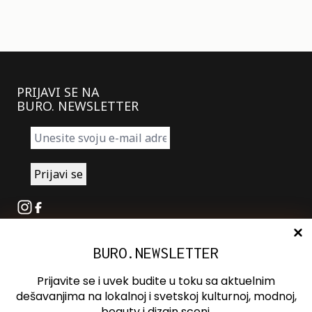
PRIJAVI SE NA
BURO. NEWSLETTER
Instagram
Facebook
BURO.NEWSLETTER
O nama
Oglašavanje
Prijavite se i uvek budite u toku sa aktuelnim
Kontakt
dešavanjima na lokalnoj i svetskoj kulturnoj, modnoj,
beauty i dizajn sceni.