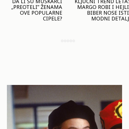
KLJUČNI TREND LETA:
JOŠ JE RANO ZA JAKNE
MARGO ROBI I HEJLI
– ALI U RESERVED JE
BIBER NOSE ISTI
STIGAO MODEL KOJI
MODNI DETALJ
ĆE BITI VELIKI TREND