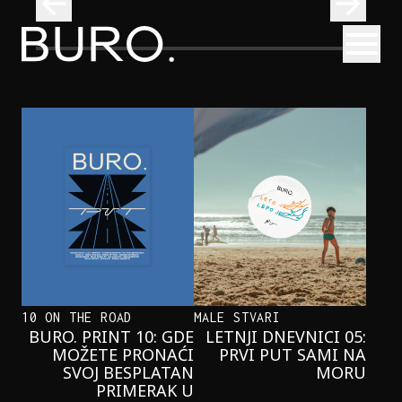
BURO.
Otvori
Neobična priča o bliznakinjama koje su inspirisale novi He
FILM I TV
NEOBIČNA PRIČA O BLIZNAKINJAMA
KOJE SU INSPIRISALE NOVI
HERCOGOV FILM
10 ON THE ROAD
MALE STVARI
BURO. PRINT 10: GDE
LETNJI DNEVNICI 05:
MOŽETE PRONAĆI
PRVI PUT SAMI NA
SVOJ BESPLATAN
MORU
PRIMERAK U