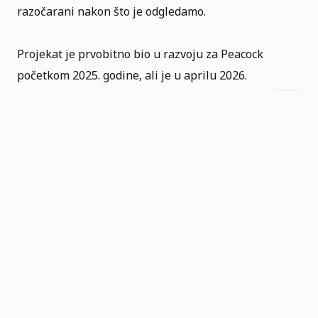
razočarani nakon što je odgledamo.
Projekat je prvobitno bio u razvoju za
Peacock
početkom 2025. godine, ali je u aprilu 2026.
objavljeno da taj servis odustaje od daljeg razvoja.
Izvori navode da je Paramount+ naručio prvu sezonu
od šest epizoda. Snimanje bi trebalo da počne u Los
Anđelesu tokom 2027. godine, a produkcija je, prema
istim izvorima, Kalifornijskoj filmskoj komisiji
podnela zahtev za dobijanje državnih poreskih
olakšica.