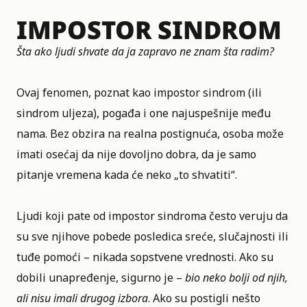
IMPOSTOR SINDROM
Šta ako ljudi shvate da ja zapravo ne znam šta radim?
Ovaj fenomen, poznat kao impostor sindrom (ili
sindrom uljeza), pogađa i one najuspešnije među
nama. Bez obzira na realna postignuća, osoba može
imati osećaj da nije dovoljno dobra, da je samo
pitanje vremena kada će neko „to shvatiti“.
Ljudi koji pate od impostor sindroma često veruju da
su sve njihove pobede posledica sreće, slučajnosti ili
tuđe pomoći – nikada sopstvene vrednosti. Ako su
dobili unapređenje, sigurno je –
bio neko bolji od njih,
ali nisu imali drugog izbora
. Ako su postigli nešto