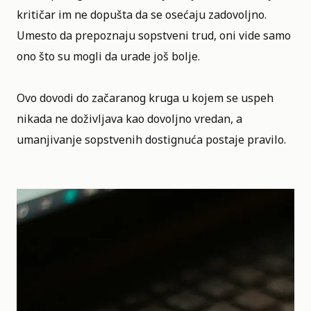
kritičar im ne dopušta da se osećaju zadovoljno.
Umesto da prepoznaju sopstveni trud, oni vide samo
ono što su mogli da urade još bolje.
Ovo dovodi do začaranog kruga u kojem se uspeh
nikada ne doživljava kao dovoljno vredan, a
umanjivanje sopstvenih dostignuća postaje pravilo.