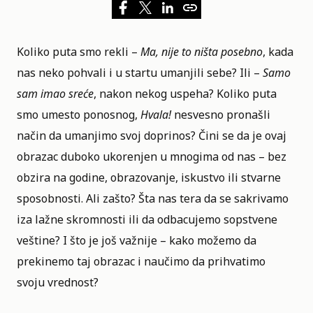
Koliko puta smo rekli –
Ma, nije to ništa posebno
, kada
nas neko pohvali i u startu umanjili sebe? Ili –
Samo
sam imao sreće
, nakon nekog uspeha? Koliko puta
smo umesto ponosnog,
Hvala!
nesvesno pronašli
način da umanjimo svoj doprinos? Čini se da je ovaj
obrazac duboko ukorenjen u mnogima od nas – bez
obzira na godine, obrazovanje, iskustvo ili stvarne
sposobnosti. Ali zašto? Šta nas tera da se sakrivamo
iza lažne skromnosti ili da odbacujemo sopstvene
veštine? I što je još važnije – kako možemo da
prekinemo taj obrazac i naučimo da prihvatimo
svoju vrednost?