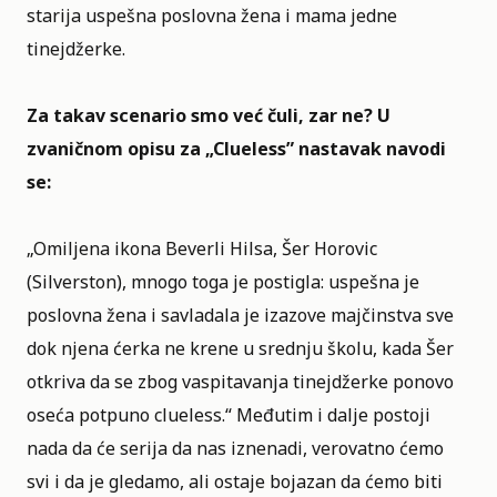
starija uspešna poslovna žena i mama jedne
tinejdžerke.
Za takav scenario smo već čuli, zar ne? U
zvaničnom opisu za „Clueless”
nastavak navodi
se:
„Omiljena ikona Beverli Hilsa, Šer Horovic
(Silverston), mnogo toga je postigla: uspešna je
poslovna žena i savladala je izazove majčinstva sve
dok njena ćerka ne krene u srednju školu, kada Šer
otkriva da se zbog vaspitavanja tinejdžerke ponovo
oseća potpuno clueless.“ Međutim i dalje postoji
nada da će serija da nas iznenadi, verovatno ćemo
svi i da je gledamo, ali ostaje bojazan da ćemo biti