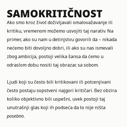
SAMOKRITIČNOST
Ako smo kroz život doživljavali omalovažavanje ili
kritiku, vremenom možemo usvojiti taj narativ. Na
primer, ako su nam u detinjstvu govorili da – nikada
nećemo biti dovoljno dobri, ili ako su nas ismevali
zbog ambicija, postoji velika šansa da ćemo u
odraslom dobu nositi taj obrazac sa sobom.
Ljudi koji su često bili kritikovani ili potcenjivani
često postaju sopstveni najgori kritičari. Bez obzira
koliko objektivno bili uspešni, uvek postoji taj
unutrašnji glas koji ih podseća da to nije ništa
posebno
.