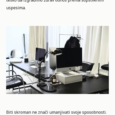
teško da izgradimo zdrav odnos prema sopstvenim
uspesima.
Biti skroman ne znači umanjivati svoje sposobnosti.