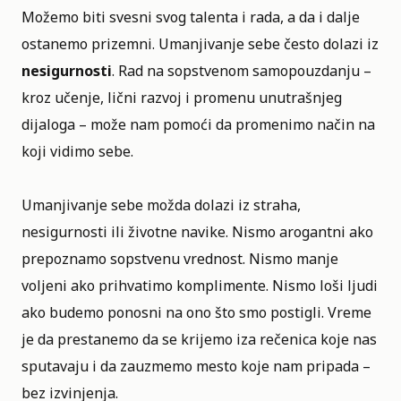
Možemo biti svesni svog talenta i rada, a da i dalje
ostanemo prizemni. Umanjivanje sebe često dolazi iz
nesigurnosti
. Rad na sopstvenom samopouzdanju –
kroz učenje, lični razvoj i promenu unutrašnjeg
dijaloga – može nam pomoći da promenimo način na
koji vidimo sebe.
Umanjivanje sebe možda dolazi iz straha,
nesigurnosti ili
životne navike
. Nismo arogantni ako
prepoznamo sopstvenu vrednost. Nismo manje
voljeni ako prihvatimo komplimente. Nismo loši ljudi
ako budemo ponosni na ono što smo postigli. Vreme
je da prestanemo da se krijemo iza rečenica koje nas
sputavaju i da zauzmemo mesto koje nam pripada –
bez izvinjenja.