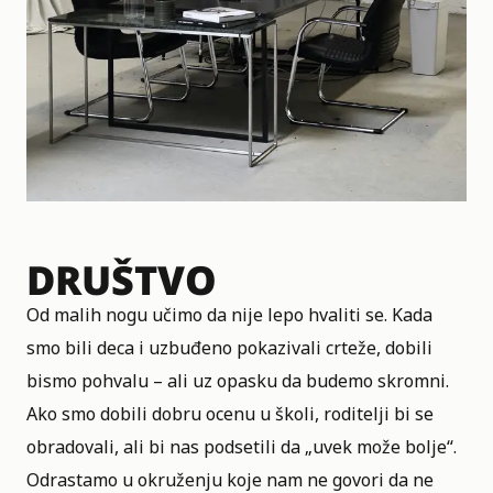
DRUŠTVO
Od malih nogu učimo da nije lepo hvaliti se. Kada
smo bili deca i uzbuđeno pokazivali crteže, dobili
bismo pohvalu – ali uz opasku da budemo skromni.
Ako smo dobili dobru ocenu u školi, roditelji bi se
obradovali, ali bi nas podsetili da „uvek može bolje“.
Odrastamo u okruženju koje nam ne govori da ne