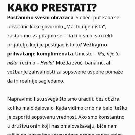
KAKO PRESTATI?
Postanimo svesni obrazaca
. Sledeći put kada se
uhvatimo kako govorimo „Ma, to nije ništa“,
zastanimo. Zapitajmo se – da li bismo isto rekli
prijatelju koji je postigao isto to?
Vežbajmo
prihvatanje komplimenata
. Umesto –
Ma, nije to
ništa
, recimo –
Hvala!
. Možda zvuči banalno, ali
vežbanje zahvalnosti za sopstvene uspehe pomaže
da ih realnije sagledamo.
Napravimo listu svega što smo uradili, bez obzira
koliko malo delovalo. Kada vidimo crno na belo, teško
je osporiti sopstvenu vrednost. Ako smo konstantno
u društvu onih koji nas omalovažavaju, biće nam