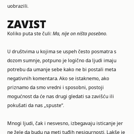
uobrazili.
ZAVIST
Koliko puta ste čuli:
Ma, nije on ništa posebno
.
U društvima u kojima se uspeh često posmatra s
dozom sumnje, potpuno je logično da ljudi imaju
potrebu da umanje sebe kako ne bi postali meta
negativnih komentara. Ako se istaknemo, ako
priznamo da smo vredni i sposobni, postoji
mogućnost da će nas drugi gledati sa zavišću ili
pokušati da nas „spuste“.
Mnogi ljudi, čak i nesvesno, izbegavaju isticanje jer
ne žele da budu na meti tuđih nesigurnosti. Lakše je