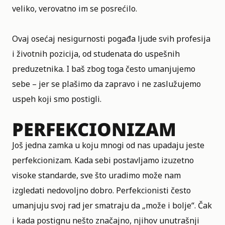
veliko, verovatno im se posrećilo.
Ovaj osećaj nesigurnosti pogađa ljude svih profesija
i životnih pozicija, od studenata do uspešnih
preduzetnika. I baš zbog toga često umanjujemo
sebe – jer se plašimo da zapravo i ne zaslužujemo
uspeh koji smo postigli.
PERFEKCIONIZAM
Još jedna zamka u koju mnogi od nas upadaju jeste
perfekcionizam. Kada sebi postavljamo izuzetno
visoke standarde, sve što uradimo može nam
izgledati nedovoljno dobro. Perfekcionisti često
umanjuju svoj rad jer smatraju da „može i bolje“. Čak
i kada postignu nešto značajno, njihov unutrašnji