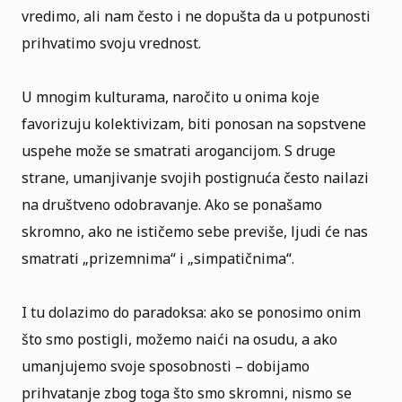
vredimo, ali nam često i ne dopušta da u potpunosti
prihvatimo svoju vrednost.
U mnogim kulturama, naročito u onima koje
favorizuju kolektivizam, biti ponosan na sopstvene
uspehe može se smatrati arogancijom. S druge
strane, umanjivanje svojih postignuća često nailazi
na društveno odobravanje. Ako se ponašamo
skromno, ako ne ističemo sebe previše, ljudi će nas
smatrati „prizemnima“ i „simpatičnima“.
I tu dolazimo do paradoksa: ako se ponosimo onim
što smo postigli, možemo naići na osudu, a ako
umanjujemo svoje sposobnosti – dobijamo
prihvatanje zbog toga što smo skromni, nismo se