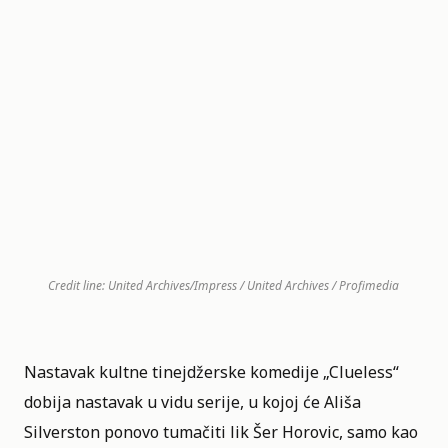
Credit line: United Archives/Impress / United Archives / Profimedia
Nastavak kultne tinejdžerske komedije „
Clueless
“
dobija nastavak u vidu serije, u kojoj će Ališa
Silverston ponovo tumačiti lik Šer Horovic, samo kao