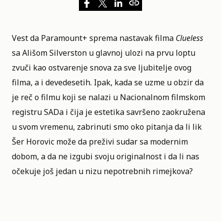
Vest da
Paramount+
sprema nastavak filma
Clueless
sa
Ališom Silverston
u glavnoj ulozi na prvu loptu
zvuči kao ostvarenje snova za sve ljubitelje ovog
filma, a i devedesetih. Ipak, kada se uzme u obzir da
je reč o filmu koji se nalazi u
Nacionalnom filmskom
registru SADa
i čija je estetika savršeno zaokružena
u svom vremenu, zabrinuti smo oko pitanja da li lik
Šer Horovic može da preživi sudar sa modernim
dobom, a da ne izgubi svoju originalnost i da li nas
očekuje još jedan u nizu nepotrebnih rimejkova?