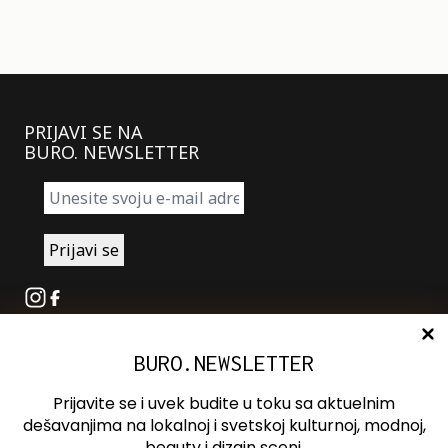
PRIJAVI SE NA
BURO. NEWSLETTER
Instagram
Facebook
BURO.NEWSLETTER
O nama
Oglašavanje
Prijavite se i uvek budite u toku sa aktuelnim
Kontakt
dešavanjima na lokalnoj i svetskoj kulturnoj, modnoj,
beauty i dizajn sceni.