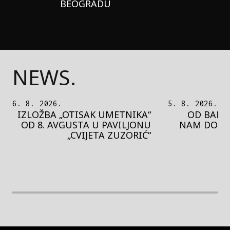
BEOGRADU
NEWS.
5. 8. 2026.
5. 8. 2026.
OD BAROKA DO REJVA: ŠTA
PEDJA 
NAM DONOSI NOVI BUPBAP
MOTIVE 
FESTIVAL?
PRES
rethodna slika
Next image