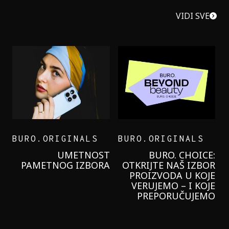
VIDI SVE
BURO.ORIGINALS
BURO.ORIGINALS
LEVI’S ON THE ROAD
PROBALA SAM NOVU
GARNIER KREMU I
NIKADA NIŠTA
LAGANIJE NISAM
KORISTILA