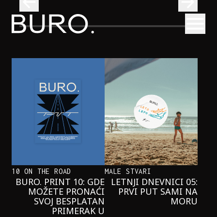
BURO.
Otvori
Kad se ispod Trga republike začuje okean: Sve o izložbi „Atl
INTERVJUI
KAD SE ISPOD TRGA REPUBLIKE
ZAČUJE OKEAN: SVE O IZLOŽBI
„ATLANTIS”
10 ON THE ROAD
MALE STVARI
BURO. PRINT 10: GDE
LETNJI DNEVNICI 05:
MOŽETE PRONAĆI
PRVI PUT SAMI NA
SVOJ BESPLATAN
MORU
PRIMERAK U