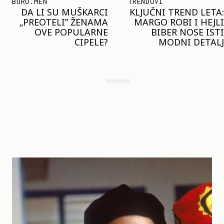
TRENDOVI
SHOPPING
KLJUČNI TREND LETA:
JOŠ JE RANO ZA JAKNE
MARGO ROBI I HEJLI
– ALI U RESERVED JE
BIBER NOSE ISTI
STIGAO MODEL KOJI
MODNI DETALJ
ĆE BITI VELIKI TREND