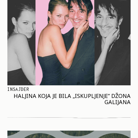
INSAJDER
HALJINA KOJA JE BILA „ISKUPLJENJE“ DŽONA
GALIJANA