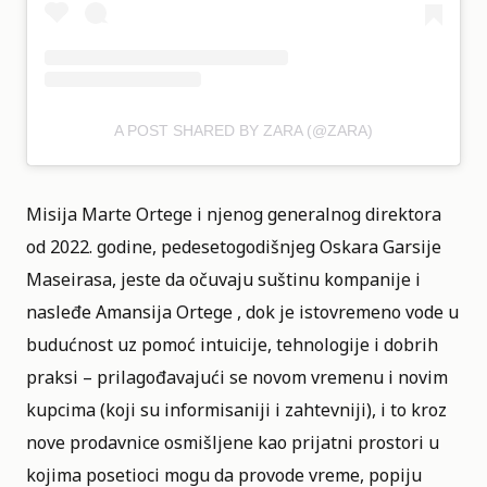
A POST SHARED BY ZARA (@ZARA)
Misija Marte Ortege i njenog generalnog direktora
od 2022. godine, pedesetogodišnjeg Oskara Garsije
Maseirasa, jeste da očuvaju suštinu kompanije i
nasleđe Amansija Ortege , dok je istovremeno vode u
budućnost uz pomoć intuicije, tehnologije i dobrih
praksi – prilagođavajući se novom vremenu i novim
kupcima (koji su informisaniji i zahtevniji), i to kroz
nove prodavnice osmišljene kao prijatni prostori u
kojima posetioci mogu da provode vreme, popiju