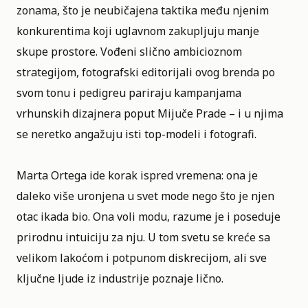
zonama, što je neubičajena taktika među njenim
konkurentima koji uglavnom zakupljuju manje
skupe prostore. Vođeni slično ambicioznom
strategijom, fotografski editorijali ovog brenda po
svom tonu i pedigreu pariraju kampanjama
vrhunskih dizajnera poput Mijuče Prade – i u njima
se neretko angažuju isti top-modeli i fotografi.
Marta Ortega ide korak ispred vremena: ona je
daleko više uronjena u svet mode nego što je njen
otac ikada bio. Ona voli modu, razume je i poseduje
prirodnu intuiciju za nju. U tom svetu se kreće sa
velikom lakoćom i potpunom diskrecijom, ali sve
ključne ljude iz industrije poznaje lično.