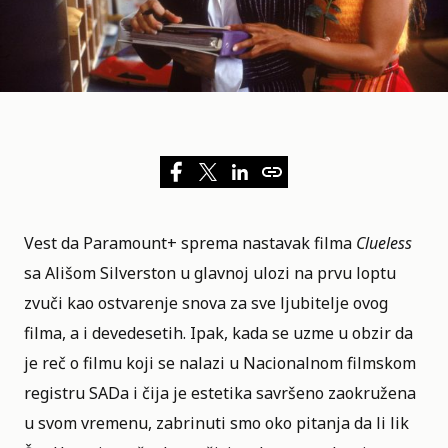
Vest da
Paramount+
sprema nastavak filma
Clueless
sa
Ališom Silverston
u glavnoj ulozi na prvu loptu
zvuči kao ostvarenje snova za sve ljubitelje ovog
filma, a i devedesetih. Ipak, kada se uzme u obzir da
je reč o filmu koji se nalazi u
Nacionalnom filmskom
registru SADa
i čija je estetika savršeno zaokružena
u svom vremenu, zabrinuti smo oko pitanja da li lik