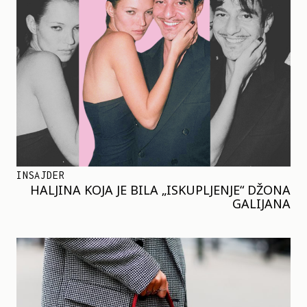
INSAJDER
HALJINA KOJA JE BILA „ISKUPLJENJE“ DŽONA
GALIJANA