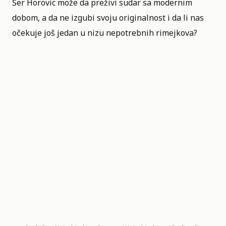
Šer Horovic može da preživi sudar sa modernim
dobom, a da ne izgubi svoju originalnost i da li nas
očekuje još jedan u nizu nepotrebnih rimejkova?