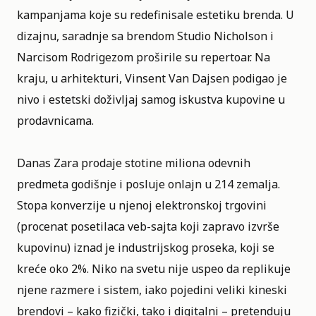
kampanjama koje su redefinisale estetiku brenda. U
dizajnu, saradnje sa brendom
Studio Nicholson
i
Narcisom Rodrigezom proširile su repertoar. Na
kraju, u arhitekturi, Vinsent Van Dajsen podigao je
nivo i estetski doživljaj samog iskustva kupovine u
prodavnicama.
Danas Zara prodaje stotine miliona odevnih
predmeta godišnje i posluje onlajn u 214 zemalja.
Stopa konverzije u njenoj elektronskoj trgovini
(procenat posetilaca veb-sajta koji zapravo izvrše
kupovinu) iznad je industrijskog proseka, koji se
kreće oko 2%. Niko na svetu nije uspeo da replikuje
njene razmere i sistem, iako pojedini veliki kineski
brendovi – kako fizički, tako i digitalni – pretenduju