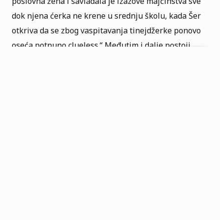
poslovna žena i savladala je izazove majčinstva sve
dok njena ćerka ne krene u srednju školu, kada Šer
otkriva da se zbog vaspitavanja tinejdžerke ponovo
oseća potpuno clueless.“ Međutim i dalje postoji
nada da će serija da nas iznenadi, verovatno ćemo
svi i da je gledamo, ali ostaje bojazan da ćemo biti
razočarani nakon što je odgledamo.
Projekat je prvobitno bio u razvoju za
Peacock
početkom 2025. godine, ali je u aprilu 2026.
objavljeno da taj servis odustaje od daljeg razvoja.
Izvori navode da je Paramount+ naručio prvu sezonu
od šest epizoda. Snimanje bi trebalo da počne u Los
Anđelesu tokom 2027. godine, a produkcija je, prema
istim izvorima, Kalifornijskoj filmskoj komisiji