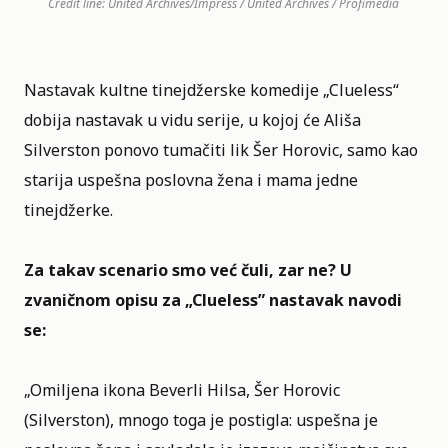
Credit line: United Archives/Impress / United Archives / Profimedia
Nastavak kultne tinejdžerske komedije „
Clueless
“
dobija nastavak u vidu serije, u kojoj će Ališa
Silverston ponovo tumačiti lik Šer Horovic, samo kao
starija uspešna poslovna žena i mama jedne
tinejdžerke.
Za takav scenario smo već čuli, zar ne? U
zvaničnom opisu za „Clueless”
nastavak navodi
se:
„Omiljena ikona Beverli Hilsa, Šer Horovic
(Silverston), mnogo toga je postigla: uspešna je