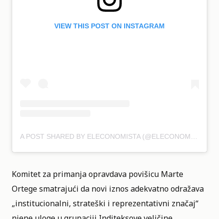
VIEW THIS POST ON INSTAGRAM
A POST SHARED BY ELECONOMISTA (@ELECONOMISTAES)
Komitet za primanja opravdava povišicu Marte
Ortege smatrajući da novi iznos adekvatno odražava
„institucionalni, strateški i reprezentativni značaj“
njene uloge u grupaciji Inditeksove veličine,