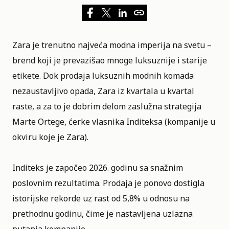
Zara
je trenutno najveća modna imperija na svetu –
brend koji je prevazišao mnoge luksuznije i starije
etikete. Dok prodaja luksuznih modnih komada
nezaustavljivo opada, Zara iz kvartala u kvartal
raste, a za to je dobrim delom zaslužna strategija
Marte Ortege, ćerke vlasnika Inditeksa (kompanije u
okviru koje je Zara).
Inditeks je započeo 2026. godinu sa snažnim
poslovnim rezultatima. Prodaja je ponovo dostigla
istorijske rekorde uz rast od 5,8% u odnosu na
prethodnu godinu, čime je nastavljena uzlazna