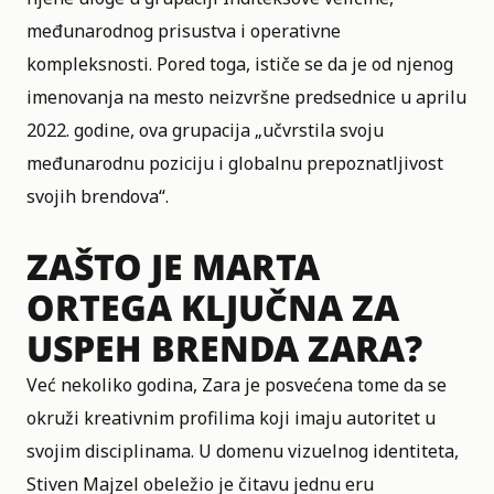
međunarodnog prisustva i operativne
kompleksnosti. Pored toga, ističe se da je od njenog
imenovanja na mesto neizvršne predsednice u aprilu
2022. godine, ova grupacija „učvrstila svoju
međunarodnu poziciju i globalnu prepoznatljivost
svojih brendova“.
ZAŠTO JE MARTA
ORTEGA KLJUČNA ZA
USPEH BRENDA ZARA?
Već nekoliko godina, Zara je posvećena tome da se
okruži kreativnim profilima koji imaju autoritet u
svojim disciplinama. U domenu vizuelnog identiteta,
Stiven Majzel obeležio je čitavu jednu eru