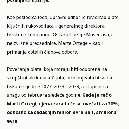
putanja kompanije.
Kao posledica toga, upravni odbor je revidirao plate
ključnih rukovodilaca – generalnog direktora
tekstilne kompanije, Oskara Garsije Maseirasa, i
neizvršne predsednice, Marte Ortege – kao i
primanja ostalih članova odbora.
Povećanja plata, koja moraju biti odobrena na
skupštini akcionara 7. jula, primenjivala bi se na
fiskalne godine 2027, 2028. i 2029, a stupiće na
snagu od februara sledeće godine.
Kada je reč o
Marti Ortegi, njena zarada će se uvećati za 20%,
odnosno sa sadašnjih milion evra na 1,2 miliona
evra.