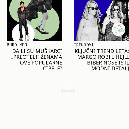
TRENDOVI
SHOPPING
KLJUČNI TREND LETA:
JOŠ JE RANO ZA JAKNE
MARGO ROBI I HEJLI
– ALI U RESERVED JE
BIBER NOSE ISTI
STIGAO MODEL KOJI
MODNI DETALJ
ĆE BITI VELIKI TREND