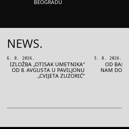
BEOGRADU
NEWS.
5. 8. 2026.
5. 8. 2026.
OD BAROKA DO REJVA: ŠTA
PEDJA 
NAM DONOSI NOVI BUPBAP
MOTIVE 
FESTIVAL?
PRES
rethodna slika
Next image