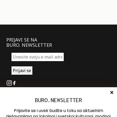
PRIJAVI SE NA
BURO. NEWSLETTER
Instagram
Facebook
BURO.NEWSLETTER
O nama
Oglašavanje
Prijavite se i uvek budite u toku sa aktuelnim
Kontakt
dešavanjima na lokalnoj i svetskoj kulturnoj, modnoj,