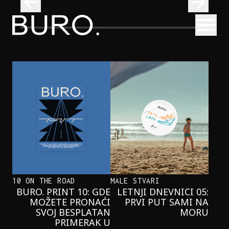
BURO.
Otvori
Neobična priča o bliznakinjama koje su inspirisale novi He
FILM I TV
NEOBIČNA PRIČA O BLIZNAKINJAMA
KOJE SU INSPIRISALE NOVI
HERCOGOV FILM
10 ON THE ROAD
MALE STVARI
BURO. PRINT 10: GDE
LETNJI DNEVNICI 05:
MOŽETE PRONAĆI
PRVI PUT SAMI NA
SVOJ BESPLATAN
MORU
PRIMERAK U