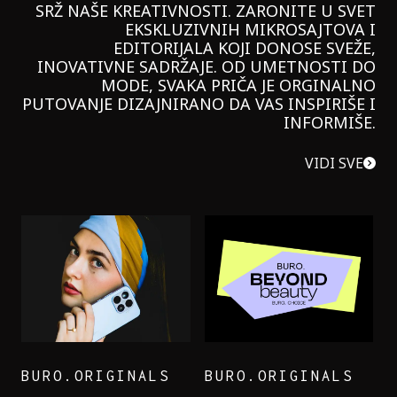
SRŽ NAŠE KREATIVNOSTI. ZARONITE U SVET
EKSKLUZIVNIH MIKROSAJTOVA I
EDITORIJALA KOJI DONOSE SVEŽE,
INOVATIVNE SADRŽAJE. OD UMETNOSTI DO
MODE, SVAKA PRIČA JE ORGINALNO
PUTOVANJE DIZAJNIRANO DA VAS INSPIRIŠE I
INFORMIŠE.
VIDI SVE
BURO.ORIGINALS
BURO.ORIGINALS
LEVI’S ON THE ROAD
PROBALA SAM NOVU