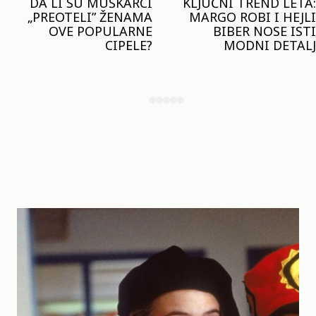
KLJUČNI TREND LETA:
JOŠ JE RANO ZA JAKNE
MARGO ROBI I HEJLI
– ALI U RESERVED JE
BIBER NOSE ISTI
STIGAO MODEL KOJI
MODNI DETALJ
ĆE BITI VELIKI TREND