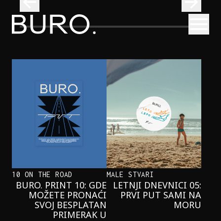
BURO.
Otvori
Neobična priča o bliznakinjama koje su inspirisale novi He
FILM I TV
NEOBIČNA PRIČA O BLIZNAKINJAMA
KOJE SU INSPIRISALE NOVI
HERCOGOV FILM
10 ON THE ROAD
MALE STVARI
BURO. PRINT 10: GDE
LETNJI DNEVNICI 05:
MOŽETE PRONAĆI
PRVI PUT SAMI NA
SVOJ BESPLATAN
MORU
PRIMERAK U