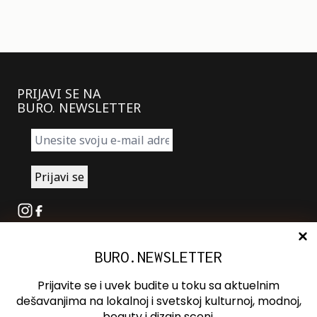
PRIJAVI SE NA
BURO. NEWSLETTER
Instagram
Facebook
BURO.NEWSLETTER
O nama
Oglašavanje
Prijavite se i uvek budite u toku sa aktuelnim
Kontakt
dešavanjima na lokalnoj i svetskoj kulturnoj, modnoj,
beauty i dizajn sceni.