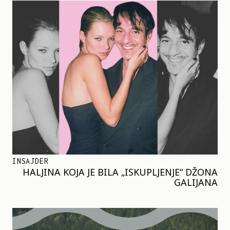
INSAJDER
HALJINA KOJA JE BILA „ISKUPLJENJE“ DŽONA
GALIJANA