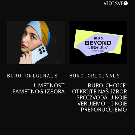
VIDI SVE
BURO.ORIGINALS
BURO.ORIGINALS
LEVI’S ON THE ROAD
PROBALA SAM NOVU
GARNIER KREMU I
NIKADA NIŠTA
LAGANIJE NISAM
KORISTILA