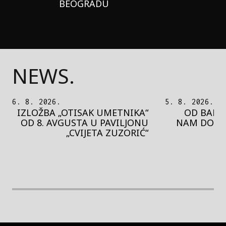
BEOGRADU
NEWS.
5. 8. 2026.
5. 8. 2026.
OD BAROKA DO REJVA: ŠTA
PEDJA 
NAM DONOSI NOVI BUPBAP
MOTIVE 
FESTIVAL?
PRES
rethodna slika
Next image