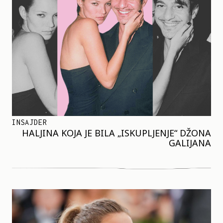
INSAJDER
HALJINA KOJA JE BILA „ISKUPLJENJE“ DŽONA
GALIJANA