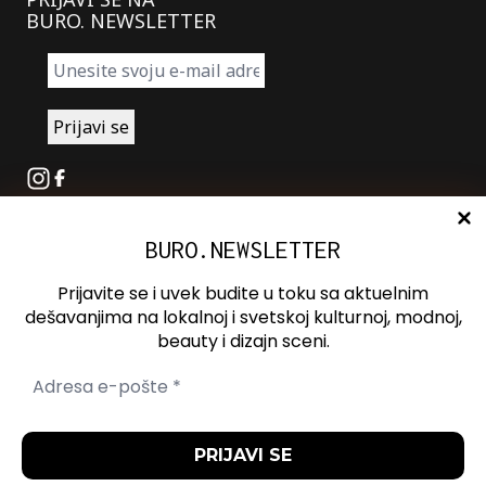
BURO. NEWSLETTER
Instagram
Facebook
BURO.NEWSLETTER
O nama
Oglašavanje
Prijavite se i uvek budite u toku sa aktuelnim
Kontakt
dešavanjima na lokalnoj i svetskoj kulturnoj, modnoj,
beauty i dizajn sceni.
Spotify
Otvori ili zatvori pretragu