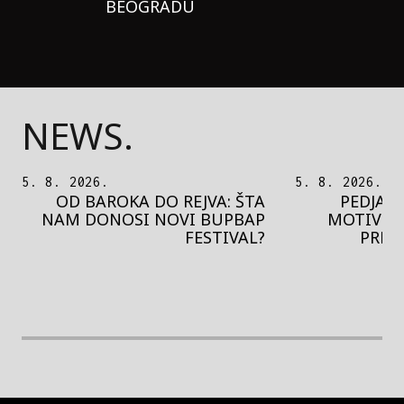
BEOGRADU
NEWS.
5. 8. 2026.
5. 8. 2026.
OD BAROKA DO REJVA: ŠTA
PEDJA 
NAM DONOSI NOVI BUPBAP
MOTIVE 
FESTIVAL?
PRES
rethodna slika
Next image