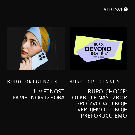
VIDI SVE
BURO.ORIGINALS
BURO.ORIGINALS
LEVI’S ON THE ROAD
PROBALA SAM NOV
GARNIER KREMU 
NIKADA NIŠT
LAGANIJE NISA
KORISTIL