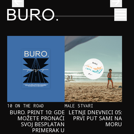
BURO.
Otvori
se i pridružite nam se u čitanju!
Beograd, Bajaga i osamdesete: Mjuzikl koji ne propuštamo
POZORIŠTE
BEOGRAD, BAJAGA I OSAMDESETE:
MJUZIKL KOJI NE PROPUŠTAMO
10 ON THE ROAD
MALE STVARI
BURO. PRINT 10: GDE
LETNJI DNEVNICI 05:
MOŽETE PRONAĆI
PRVI PUT SAMI NA
SVOJ BESPLATAN
MORU
PRIMERAK U