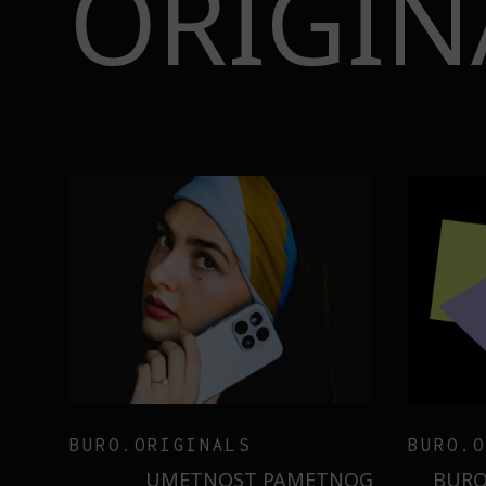
ORIGIN
BURO.ORIGINALS
INSAJD
RNIER
ZNATE LI ŠTA JE
 NIŠTA
SORBETIZACIJA? OTKRIJTE
B