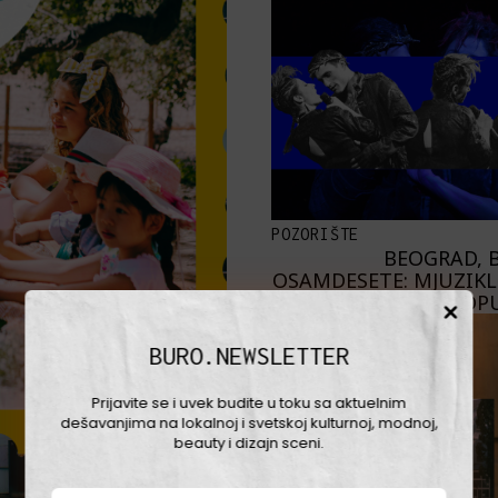
POZORIŠTE
BEOGRAD, B
OSAMDESETE: MJUZIKL 
PROP
BURO.NEWSLETTER
Prijavite se i uvek budite u toku sa aktuelnim
dešavanjima na lokalnoj i svetskoj kulturnoj, modnoj,
beauty i dizajn sceni.