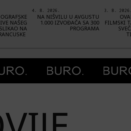
3. 8. 2026.
6. 8. 2026
U AVGUSTU
OVAKO JE IZGLEDAO
I
AČA SA 300
FILMSKI TALAS NA MORU:
U
PROGRAMA
SVEČANO ZATVOREN
AVGUST
TIVAT FILM WAVE
„C
VIJE