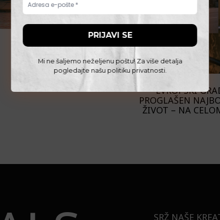
Mi ne šaljemo neželjenu poštu! Za više detalja
pogledajte našu
politiku privatnosti
.
PUTOVANJA
EVROPSKI GRAD
PROGLAŠEN NAJBO
ŽIVOT – NA CELO
SRŽ NAŠE KREA