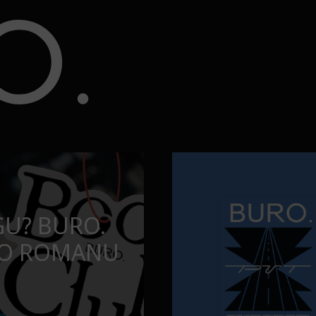
ju?
Najčistija kupališta u Srbiji k
PUTOVANJA
BA DA
NAJČISTIJA K
U SERIJU?
KOJA POSEĆ