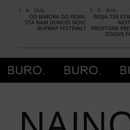
5. 8. 2026.
4. 8. 2026.
EJVA:
PEDJA TE8 ETNOGRAFSKE
NA NIŠVILU 
 NOVI
MOTIVE NAŠEG
1.000 IZVOĐ
IVAL?
PROSTORA PRESLIKAO NA
ZIDOVE FRANCUSKE
Prethodna slika
Next image
NAJNO