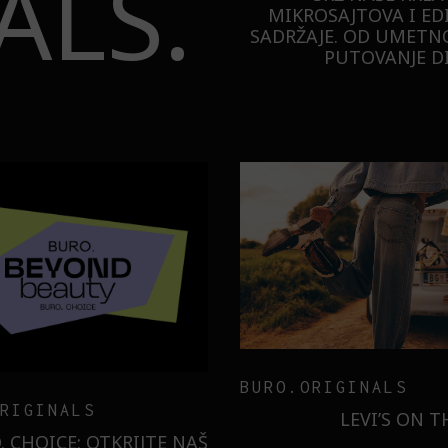
ALS.
MIKROSAJTOVA I ED
SADRŽAJE. OD UMETNO
PUTOVANJE DI
TECHNOLOGY
ER
MESEC DANA SMO KO
SAMSUNG GALAXY S26
ILI SMO U NOVOJ MONA