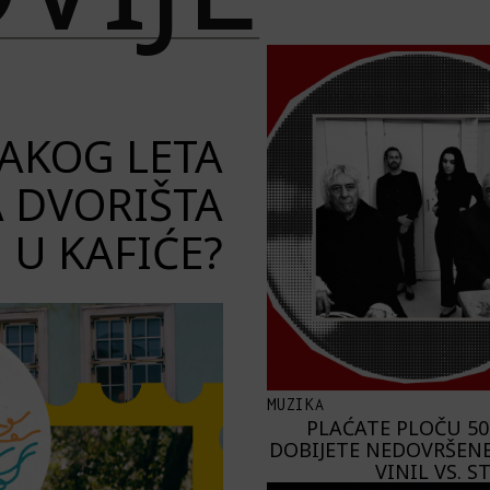
VAKOG LETA
A DVORIŠTA
U KAFIĆE?
MUZIKA
PLAĆATE PLOČU 50
DOBIJETE NEDOVRŠENE
VINIL VS. 