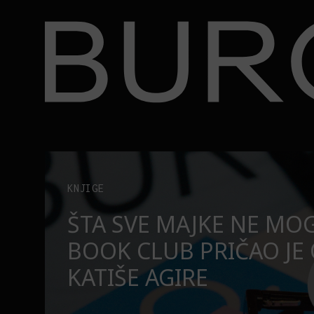
BURO.
ire
Zašto profesori treba da gledaju ovu američku seri
LIFE
ZAŠTO PROFESORI TRE
NU
GLEDAJU OVU AMERIČK