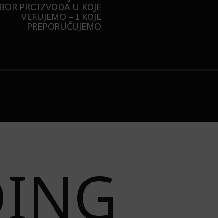
BUDUĆNOST STAJE 
RADNJI U GALERIJI – I
LIZOVALI NAJPOŽELJNIJU
JAKNU NA 3 NAČINA
DING