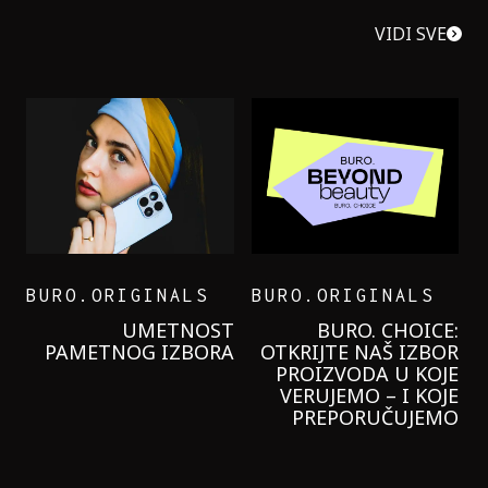
VIDI SVE
BURO.ORIGINALS
BURO.ORIGINALS
LEVI’S ON THE ROAD
PROBALA SAM NOVU
GARNIER KREMU I
NIKADA NIŠTA
LAGANIJE NISAM
KORISTILA