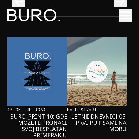
BURO.
Otvori
Kad se ispod Trga republike začuje okean: Sve o izložbi „Atl
INTERVJUI
KAD SE ISPOD TRGA REPUBLIKE
ZAČUJE OKEAN: SVE O IZLOŽBI
„ATLANTIS”
10 ON THE ROAD
MALE STVARI
BURO. PRINT 10: GDE
LETNJI DNEVNICI 05:
MOŽETE PRONAĆI
PRVI PUT SAMI NA
SVOJ BESPLATAN
MORU
PRIMERAK U