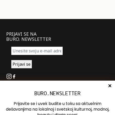
PRIJAVI SE NA
BURO. NEWSLETTER
Instagram
Facebook
BURO.NEWSLETTER
O nama
Oglašavanje
Prijavite se i uvek budite u toku sa aktuelnim
Kontakt
dešavanjima na lokalnoj i svetskoj kulturnoj, modnoj,
beauty i dizajn sceni.