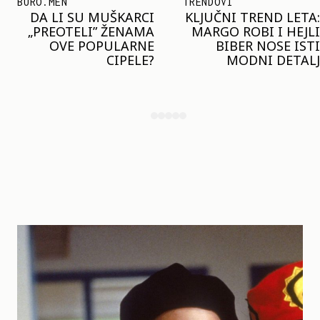
TRENDOVI
SHOPPING
KLJUČNI TREND LETA:
JOŠ JE RANO ZA JAKNE
MARGO ROBI I HEJLI
– ALI U RESERVED JE
BIBER NOSE ISTI
STIGAO MODEL KOJI
MODNI DETALJ
ĆE BITI VELIKI TREND