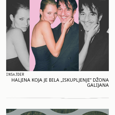
INSAJDER
HALJINA KOJA JE BILA „ISKUPLJENJE“ DŽONA
GALIJANA