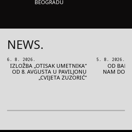
BEOGRADU
NEWS.
5. 8. 2026.
5. 8. 2026.
OD BAROKA DO REJVA: ŠTA
PEDJA 
NAM DONOSI NOVI BUPBAP
MOTIVE 
FESTIVAL?
PRES
rethodna slika
Next image