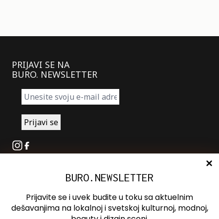
PRIJAVI SE NA
BURO. NEWSLETTER
Instagram
Facebook
BURO.NEWSLETTER
O nama
Oglašavanje
Prijavite se i uvek budite u toku sa aktuelnim
Kontakt
dešavanjima na lokalnoj i svetskoj kulturnoj, modnoj,
beauty i dizajn sceni.