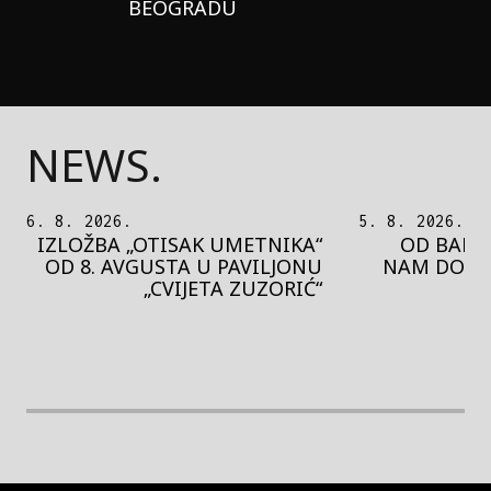
BEOGRADU
NEWS.
5. 8. 2026.
5. 8. 2026.
OD BAROKA DO REJVA: ŠTA
PEDJA 
NAM DONOSI NOVI BUPBAP
MOTIVE 
FESTIVAL?
PRES
rethodna slika
Next image