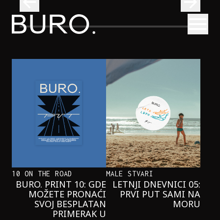
BURO.
Otvori
Neobična priča o bliznakinjama koje su inspirisale novi He
FILM I TV
NEOBIČNA PRIČA O BLIZNAKINJAMA
KOJE SU INSPIRISALE NOVI
HERCOGOV FILM
10 ON THE ROAD
MALE STVARI
BURO. PRINT 10: GDE
LETNJI DNEVNICI 05:
MOŽETE PRONAĆI
PRVI PUT SAMI NA
SVOJ BESPLATAN
MORU
PRIMERAK U