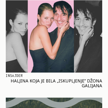
INSAJDER
HALJINA KOJA JE BILA „ISKUPLJENJE“ DŽONA
GALIJANA