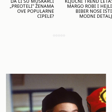
KLJUČNI TREND LETA:
JOŠ JE RANO ZA JAKNE
MARGO ROBI I HEJLI
– ALI U RESERVED JE
BIBER NOSE ISTI
STIGAO MODEL KOJI
MODNI DETALJ
ĆE BITI VELIKI TREND