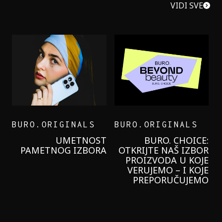
VIDI SVE
BURO.ORIGINALS
BURO.ORIGINALS
LEVI’S ON THE ROAD
PROBALA SAM NOVU
GARNIER KREMU I
NIKADA NIŠTA
LAGANIJE NISAM
KORISTILA