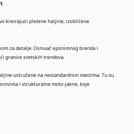
n
o kreirajući pletene haljine, izobličene
kom za detalje. Osnivač eponimnog brenda i
i granice svetskih trendova.
 haljine ustručene na nestandardnim mestima. Tu su
vorovima i strukturalne moto-jakne, koje