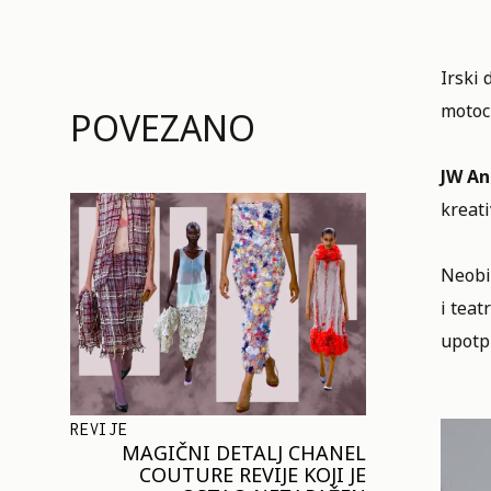
Irski 
motoci
POVEZANO
JW An
kreati
Neobi
i teat
upotp
REVIJE
MAGIČNI DETALJ CHANEL
COUTURE REVIJE KOJI JE