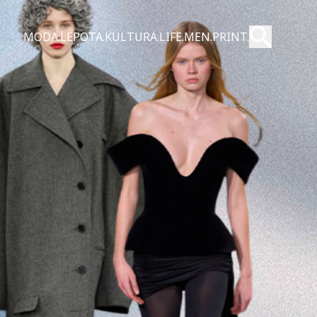
Pošalji
MODA.
LEPOTA.
KULTURA.
LIFE.
MEN.
PRINT.
Pretraži