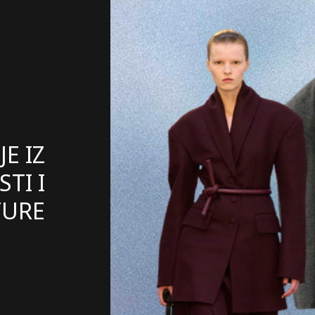
E IZ
TI I
TURE