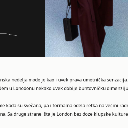
ska nedelja mode je kao i uvek prava umetnička senzacija. 
đem u Lonodonu nekako uvek dobije buntovničku dimenziju
e kada su svečana, pa i formalna odela retka na većini radn
na. Sa druge strane, šta je London bez doze klupske kulture