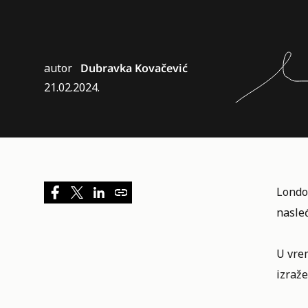
autor
Dubravka Kovačević
21.02.2024.
London
nasle
U vrem
izraže