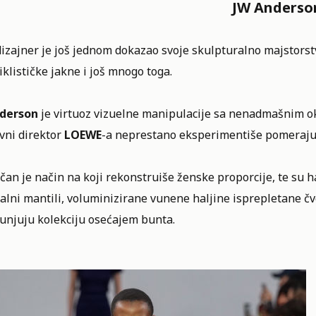
JW Anderso
dizajner je još jednom dokazao svoje skulpturalno majstorstv
klističke jakne i još mnogo toga.
derson
je virtuoz vizuelne manipulacije sa nenadmašnim o
vni direktor
LOEWE
-a neprestano eksperimentiše pomerajuć
čan je način na koji rekonstruiše ženske proporcije, te su
ralni mantili, voluminizirane vunene haljine isprepletane č
unjuju kolekciju osećajem bunta.