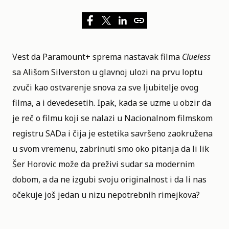
Vest da
Paramount+
sprema nastavak filma
Clueless
sa
Ališom Silverston
u glavnoj ulozi na prvu loptu
zvuči kao ostvarenje snova za sve ljubitelje ovog
filma, a i devedesetih. Ipak, kada se uzme u obzir da
je reč o filmu koji se nalazi u
Nacionalnom filmskom
registru SADa
i čija je estetika savršeno zaokružena
u svom vremenu, zabrinuti smo oko pitanja da li lik
Šer Horovic može da preživi sudar sa modernim
dobom, a da ne izgubi svoju originalnost i da li nas
očekuje još jedan u nizu nepotrebnih rimejkova?