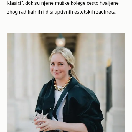
klasici“, dok su njene muške kolege često hvaljene
zbog radikalnih i disruptivnih estetskih zaokreta.