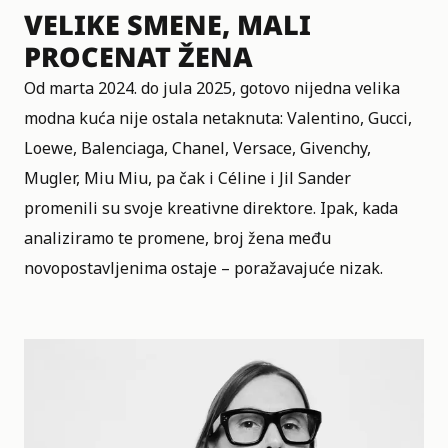
VELIKE SMENE, MALI
PROCENAT ŽENA
Od marta 2024. do jula 2025, gotovo nijedna velika
modna kuća nije ostala netaknuta: Valentino, Gucci,
Loewe, Balenciaga, Chanel, Versace, Givenchy,
Mugler, Miu Miu, pa čak i Céline i Jil Sander
promenili su svoje kreativne direktore. Ipak, kada
analiziramo te promene, broj žena među
novopostavljenima ostaje – poražavajuće nizak.