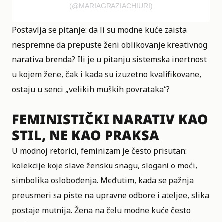
(@MARIAGRAZIACHIURI)
Postavlja se pitanje: da li su modne kuće zaista
nespremne da prepuste ženi oblikovanje kreativnog
narativa brenda? Ili je u pitanju sistemska inertnost
u kojem žene, čak i kada su izuzetno kvalifikovane,
ostaju u senci „velikih muških povrataka“?
FEMINISTIČKI NARATIV KAO
STIL, NE KAO PRAKSA
U modnoj retorici, feminizam je često prisutan:
kolekcije koje slave žensku snagu, slogani o moći,
simbolika oslobođenja. Međutim, kada se pažnja
preusmeri sa piste na upravne odbore i ateljee, slika
postaje mutnija. Žena na čelu modne kuće često