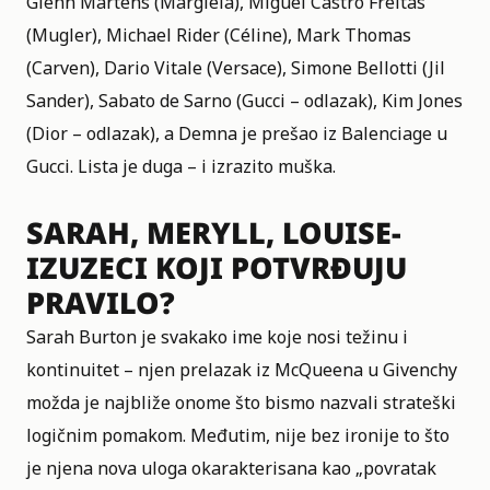
Glenn Martens (Margiela), Miguel Castro Freitas
(Mugler), Michael Rider (Céline), Mark Thomas
(Carven), Dario Vitale (Versace), Simone Bellotti (Jil
Sander), Sabato de Sarno (Gucci – odlazak), Kim Jones
(Dior – odlazak), a Demna je prešao iz Balenciage u
Gucci. Lista je duga – i izrazito muška.
SARAH, MERYLL, LOUISE-
IZUZECI KOJI POTVRĐUJU
PRAVILO?
Sarah Burton je svakako ime koje nosi težinu i
kontinuitet – njen prelazak iz McQueena u Givenchy
možda je najbliže onome što bismo nazvali strateški
logičnim pomakom. Međutim, nije bez ironije to što
je njena nova uloga okarakterisana kao „povratak