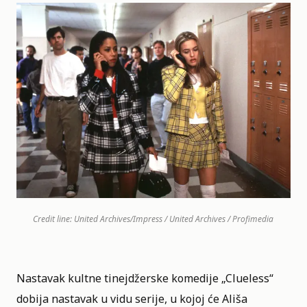
Credit line: United Archives/Impress / United Archives / Profimedia
Nastavak kultne tinejdžerske komedije „
Clueless
“
dobija nastavak u vidu serije, u kojoj će Ališa