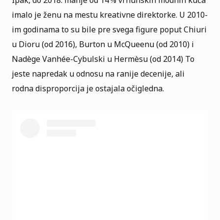
imalo je ženu na mestu kreativne direktorke. U 2010-
im godinama to su bile pre svega figure poput Chiuri
u Dioru (od 2016), Burton u McQueenu (od 2010) i
Nadège Vanhée-Cybulski u Hermèsu (od 2014) To
jeste napredak u odnosu na ranije decenije, ali
rodna disproporcija je ostajala očigledna.