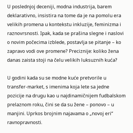
U poslednjoj deceniji, modna industrija, barem
deklarativno, insistira na tome da je na pomolu era
velikih promena u kontekstu inkluzije, feminizma i
raznovrsnosti. Ipak, kada se prašina slegne i naslovi
o novim počecima izblede, postavlja se pitanje – ko
zapravo vodi ove promene? Preciznije: koliko žena
danas zaista stoji na čelu velikih luksuznih kuća?
U godini kada su se modne kuće pretvorile u
transfer-market, s imenima koja lete sa jedne
pozicije na drugu kao u najdinamičnijem fudbalskom
prelaznom roku, čini se da su žene – ponovo – u
manjini. Uprkos brojnim najavama o „novoj eri“
ravnopravnosti.