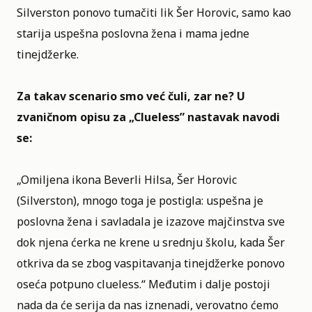
Silverston ponovo tumačiti lik Šer Horovic, samo kao
starija uspešna poslovna žena i mama jedne
tinejdžerke.
Za takav scenario smo već čuli, zar ne? U
zvaničnom opisu za „Clueless”
nastavak navodi
se:
„Omiljena ikona Beverli Hilsa, Šer Horovic
(Silverston), mnogo toga je postigla: uspešna je
poslovna žena i savladala je izazove majčinstva sve
dok njena ćerka ne krene u srednju školu, kada Šer
otkriva da se zbog vaspitavanja tinejdžerke ponovo
oseća potpuno clueless.“ Međutim i dalje postoji
nada da će serija da nas iznenadi, verovatno ćemo