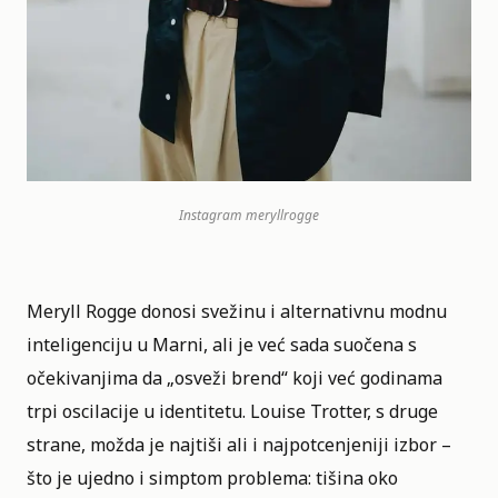
Instagram
meryllrogge
Meryll Rogge
donosi svežinu i alternativnu modnu
inteligenciju u Marni, ali je već sada suočena s
očekivanjima da „osveži brend“ koji već godinama
trpi oscilacije u identitetu. Louise Trotter, s druge
strane, možda je najtiši ali i najpotcenjeniji izbor –
što je ujedno i simptom problema: tišina oko