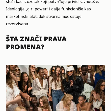
služi kao izuzetak koji potvrđuje privid ravnoteže.
Ideologija „girl power“ i dalje funkcioniše kao
marketinški alat, dok stvarna moć ostaje
rezervisana.
ŠTA ZNAČI PRAVA
PROMENA?