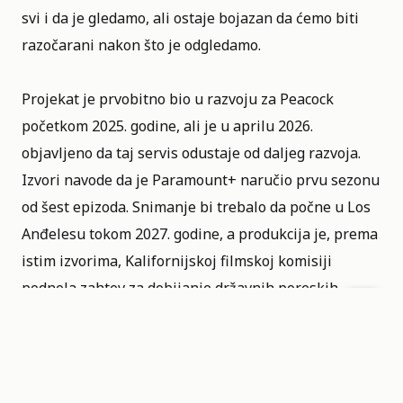
svi i da je gledamo, ali ostaje bojazan da ćemo biti
razočarani nakon što je odgledamo.
Projekat je prvobitno bio u razvoju za
Peacock
početkom 2025. godine, ali je u aprilu 2026.
objavljeno da taj servis odustaje od daljeg razvoja.
Izvori navode da je Paramount+ naručio prvu sezonu
od šest epizoda. Snimanje bi trebalo da počne u Los
Anđelesu tokom 2027. godine, a produkcija je, prema
istim izvorima, Kalifornijskoj filmskoj komisiji
podnela zahtev za dobijanje državnih poreskih
olakšica.