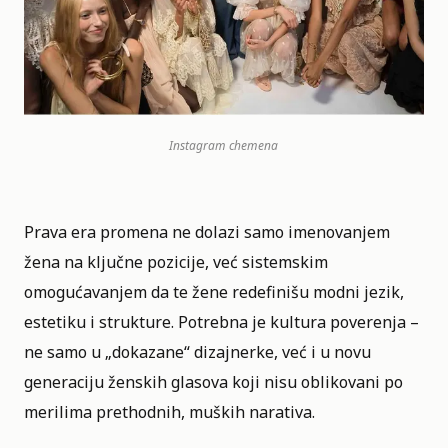
Instagram
chemena
Prava era promena ne dolazi samo imenovanjem
žena na ključne pozicije, već sistemskim
omogućavanjem da te žene redefinišu modni jezik,
estetiku i strukture. Potrebna je kultura poverenja –
ne samo u „dokazane“ dizajnerke, već i u novu
generaciju ženskih glasova koji nisu oblikovani po
merilima prethodnih, muških narativa.