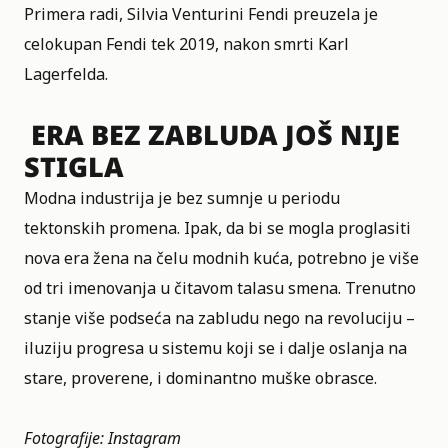
Primera radi, Silvia Venturini Fendi preuzela je
celokupan Fendi tek 2019, nakon smrti Karl
Lagerfelda.
ERA BEZ ZABLUDA JOŠ NIJE
STIGLA
Modna industrija je bez sumnje u periodu
tektonskih promena. Ipak, da bi se mogla proglasiti
nova era žena na čelu modnih kuća, potrebno je više
od tri imenovanja u čitavom talasu smena. Trenutno
stanje više podseća na zabludu nego na revoluciju –
iluziju progresa u sistemu koji se i dalje oslanja na
stare, proverene, i dominantno muške obrasce.
Fotografije: Instagram