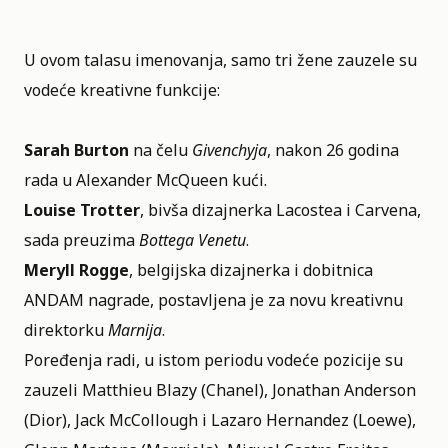
U ovom talasu imenovanja, samo tri žene zauzele su
vodeće kreativne funkcije:
Sarah Burton
na čelu
Givenchyja
, nakon 26 godina
rada u Alexander McQueen kući.
Louise Trotter
, bivša dizajnerka Lacostea i Carvena,
sada preuzima
Bottega Venetu
.
Meryll Rogge
, belgijska dizajnerka i dobitnica
ANDAM nagrade, postavljena je za novu kreativnu
direktorku
Marnija
.
Poređenja radi, u istom periodu vodeće pozicije su
zauzeli Matthieu Blazy (Chanel), Jonathan Anderson
(Dior), Jack McCollough i Lazaro Hernandez (Loewe),