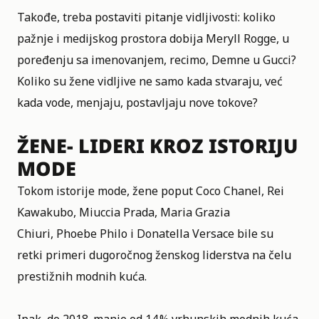
Takođe, treba postaviti pitanje vidljivosti: koliko
pažnje i medijskog prostora dobija Meryll Rogge, u
poređenju sa imenovanjem, recimo, Demne u Gucci?
Koliko su žene vidljive ne samo kada stvaraju, već
kada vode, menjaju, postavljaju nove tokove?
ŽENE- LIDERI KROZ ISTORIJU
MODE
Tokom istorije mode, žene poput Coco Chanel, Rei
Kawakubo, Miuccia Prada, Maria Grazia
Chiuri,
Phoebe Philo
i Donatella Versace bile su
retki primeri dugoročnog ženskog liderstva na čelu
prestižnih modnih kuća.
Ipak, do 2018. manje od 14 % vrhunskih modnih kuća