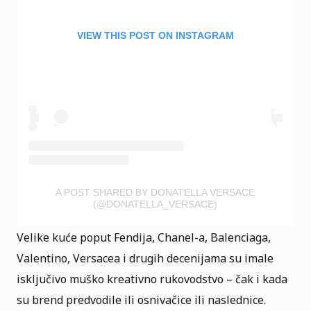
VIEW THIS POST ON INSTAGRAM
A POST SHARED BY DONATELLA VERSACE
(@DONATELLA_VERSACE)
Velike kuće poput Fendija, Chanel-a, Balenciaga,
Valentino, Versacea i drugih decenijama su imale
isključivo muško kreativno rukovodstvo – čak i kada
su brend predvodile ili osnivačice ili naslednice.