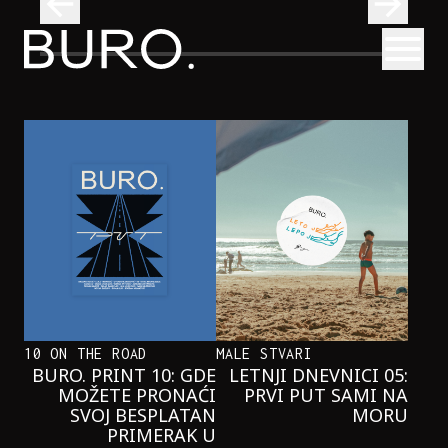
BURO.
Otvori
Onaj jedan proizvod koji stalno selimo sa police u torbe
BURO.MEN
ONAJ JEDAN PROIZVOD KOJI
STALNO SELIMO SA POLICE U
TORBE
10 ON THE ROAD
MALE STVARI
BURO. PRINT 10: GDE
LETNJI DNEVNICI 05:
MOŽETE PRONAĆI
PRVI PUT SAMI NA
SVOJ BESPLATAN
MORU
PRIMERAK U