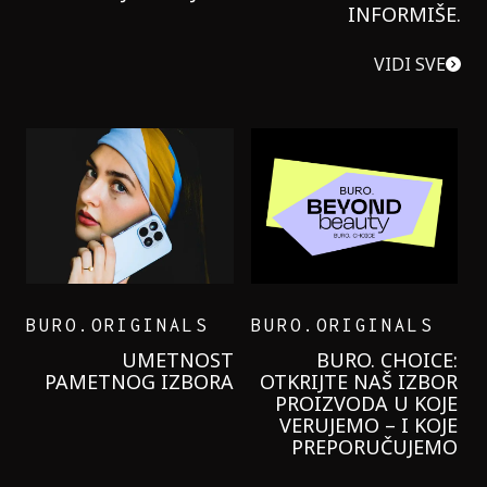
INFORMIŠE.
VIDI SVE
BURO.ORIGINALS
BURO.ORIGINALS
LEVI’S ON THE ROAD
PROBALA SAM NOVU
GARNIER KREMU I
NIKADA NIŠTA
LAGANIJE NISAM
KORISTILA