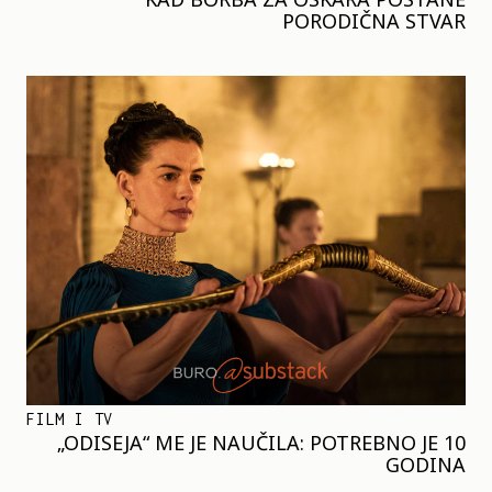
PORODIČNA STVAR
FILM I TV
„ODISEJA“ ME JE NAUČILA: POTREBNO JE 10
GODINA