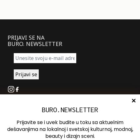
PRIJAVI SE NA
BURO. NEWSLETTER
Instagram
Facebook
BURO.NEWSLETTER
O nama
Oglašavanje
Prijavite se i uvek budite u toku sa aktuelnim
Kontakt
dešavanjima na lokalnoj i svetskoj kulturnoj, modnoj,
beauty i dizajn sceni.