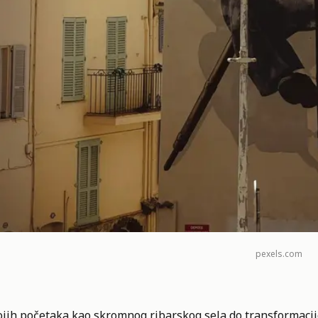
pexels.com
ojih početaka kao skromnog ribarskog sela do transformac