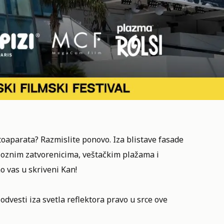
toaparata? Razmislite ponovo. Iza blistave fasade
rioznim zatvorenicima, veštačkim plažama i
 vas u skriveni Kan!
 odvesti iza svetla reflektora pravo u srce ove