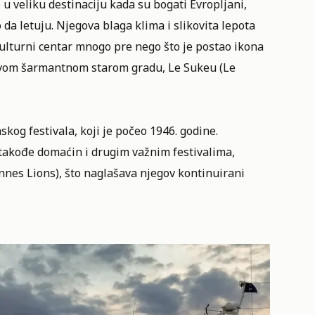
u veliku destinaciju kada su bogati Evropljani,
a letuju. Njegova blaga klima i slikovita lepota
kulturni centar mnogo pre nego što je postao ikona
jegovom šarmantnom starom gradu, Le Sukeu (Le
skog festivala
, koji je počeo 1946. godine.
 takođe domaćin i drugim važnim festivalima,
nnes Lions
), što naglašava njegov kontinuirani