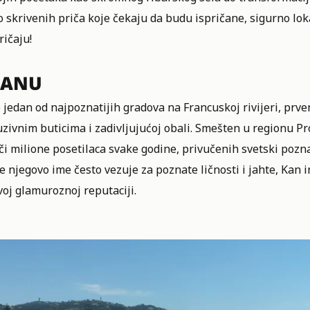
skrivenih priča koje čekaju da budu ispričane, sigurno lokal
ričaju!
KANU
 jedan od najpoznatijih gradova na Francuskoj rivijeri, pr
zivnim buticima i zadivljujućoj obali. Smešten u regionu Pr
či milione posetilaca svake godine, privučenih svetski pozn
e njegovo ime često vezuje za poznate ličnosti i jahte, Kan
oj glamuroznoj reputaciji.