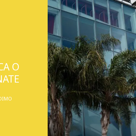
CA O
NATE
ODIMO