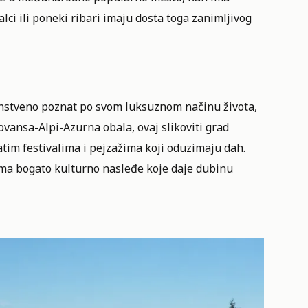
ci ili poneki ribari imaju dosta toga zanimljivog
venstveno poznat po svom luksuznom načinu života,
ovansa-Alpi-Azurna obala, ovaj slikoviti grad
atim festivalima i pejzažima koji oduzimaju dah.
 ima bogato kulturno nasleđe koje daje dubinu