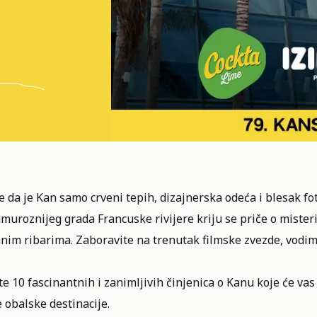
e da je Kan samo crveni tepih, dizajnerska odeća i blesak fo
muroznijeg grada Francuske rivijere kriju se priče o miste
nim ribarima. Zaboravite na trenutak filmske zvezde, vodimo
te 10 fascinantnih i zanimljivih činjenica o Kanu koje će vas
 obalske destinacije.