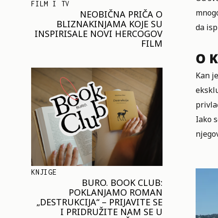
FILM I TV
mnogo 
NEOBIČNA PRIČA O
BLIZNAKINJAMA KOJE SU
da isp
INSPIRISALE NOVI HERCOGOV
FILM
O 
Kan je
eksklu
privla
Iako s
njegov
KNJIGE
BURO. BOOK CLUB:
POKLANJAMO ROMAN
„DESTRUKCIJA“ – PRIJAVITE SE
I PRIDRUŽITE NAM SE U