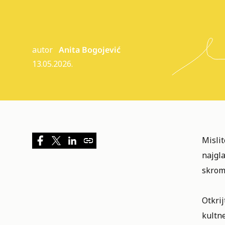
autor
Anita Bogojević
13.05.2026.
Mislit
najgla
skrom
Otkrij
kultne