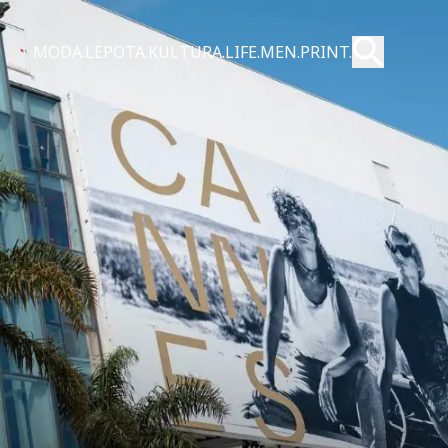
Pošalji
MODA.
LEPOTA.
KULTURA.
LIFE.
MEN.
PRINT.
Pretraži