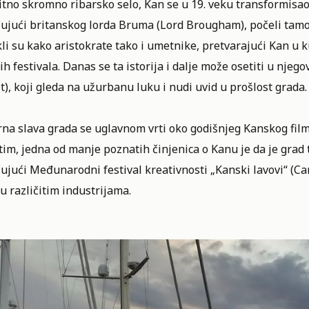
tno skromno ribarsko selo, Kan se u 19. veku transformisao 
ujući britanskog lorda Bruma (Lord Brougham), počeli tamo d
li su kako aristokrate tako i umetnike, pretvarajući Kan u 
ih festivala. Danas se ta istorija i dalje može osetiti u n
), koji gleda na užurbanu luku i nudi uvid u prošlost grada.
na slava grada se uglavnom vrti oko godišnjeg
Kanskog film
im, jedna od manje poznatih činjenica o Kanu je da je grad
ujući Međunarodni festival kreativnosti „Kanski lavovi“ (
Ca
 u različitim industrijama.