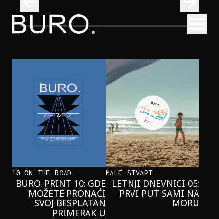
BURO.
Otvori
Najčistija kupališta u Srbiji koja posećujemo ovog leta
PUTOVANJA
NAJČISTIJA KUPALIŠTA U SRBIJI KOJA
POSEĆUJEMO OVOG LETA
10 ON THE ROAD
MALE STVARI
BURO. PRINT 10: GDE
LETNJI DNEVNICI 05:
MOŽETE PRONAĆI
PRVI PUT SAMI NA
SVOJ BESPLATAN
MORU
PRIMERAK U