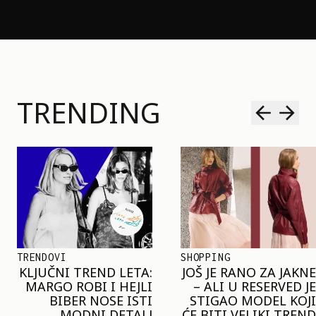
TRENDING
SHOPPING
TRENDOVI
JOŠ JE RANO ZA JAKNE
NAJVEĆI MIKRO-
– ALI U RESERVED JE
TREND SEZONE VAS
STIGAO MODEL KOJI
POZIVA DA SPOJITE
ĆE BITI VELIKI TREND
NESPOJIVO