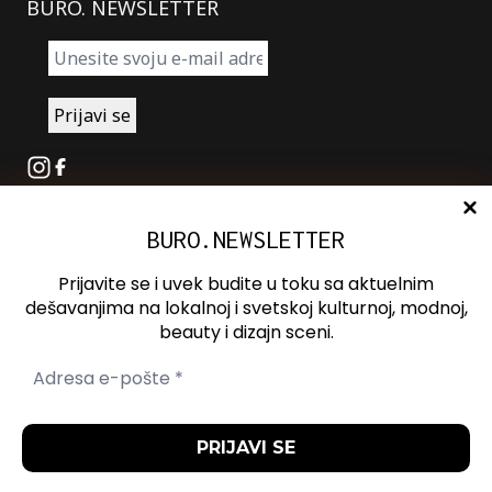
BURO. NEWSLETTER
Instagram
Facebook
BURO.NEWSLETTER
O nama
Oglašavanje
Prijavite se i uvek budite u toku sa aktuelnim
Kontakt
dešavanjima na lokalnoj i svetskoj kulturnoj, modnoj,
beauty i dizajn sceni.
Spotify
Otvori ili zatvori pretragu
Politika
Politika
Uslovi