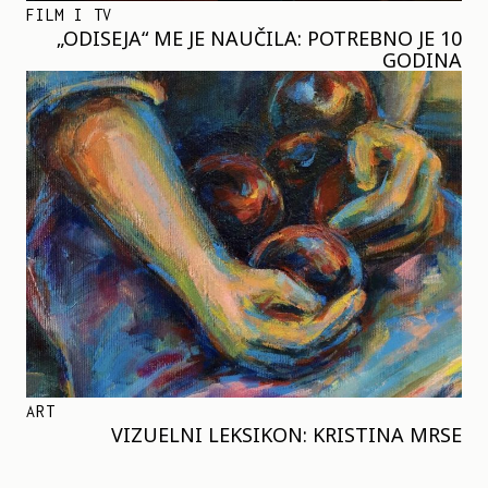
FILM I TV
„ODISEJA“ ME JE NAUČILA: POTREBNO JE 10
GODINA
ART
VIZUELNI LEKSIKON: KRISTINA MRSE