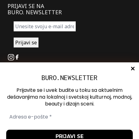
PRIJAVI SE NA
BURO. NEWSLETTER
Instagram
Facebook
BURO.NEWSLETTER
O nama
Oglašavanje
Prijavite se i uvek budite u toku sa aktuelnim
Kontakt
dešavanjima na lokalnoj i svetskoj kulturnoj, modnoj,
beauty i dizajn sceni.
Spotify
Otvori ili zatvori pretragu