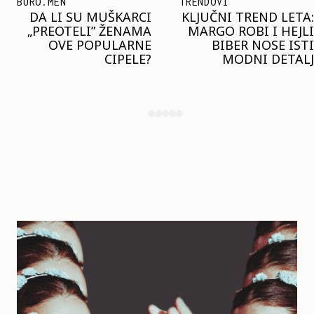
TRENDOVI
SHOPPING
KLJUČNI TREND LETA:
JOŠ JE RANO ZA JAKNE
MARGO ROBI I HEJLI
– ALI U RESERVED JE
BIBER NOSE ISTI
STIGAO MODEL KOJI
MODNI DETALJ
ĆE BITI VELIKI TREND