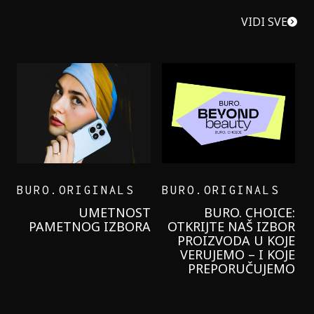
VIDI SVE
BURO.ORIGINALS
BURO.ORIGINALS
LEVI’S ON THE ROAD
PROBALA SAM NOVU
GARNIER KREMU I
NIKADA NIŠTA
LAGANIJE NISAM
KORISTILA