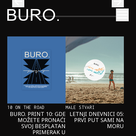
BURO.
Otvori
Kad se ispod Trga republike začuje okean: Sve o izložbi „Atl
INTERVJUI
KAD SE ISPOD TRGA REPUBLIKE
ZAČUJE OKEAN: SVE O IZLOŽBI
„ATLANTIS”
10 ON THE ROAD
MALE STVARI
BURO. PRINT 10: GDE
LETNJI DNEVNICI 05:
MOŽETE PRONAĆI
PRVI PUT SAMI NA
SVOJ BESPLATAN
MORU
PRIMERAK U