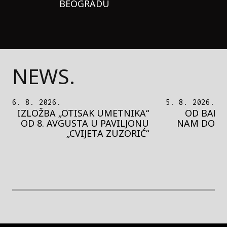
BEOGRADU
NEWS.
5. 8. 2026.
5. 8. 2026.
OD BAROKA DO REJVA: ŠTA
PEDJA 
NAM DONOSI NOVI BUPBAP
MOTIVE 
FESTIVAL?
PRES
rethodna slika
Next image