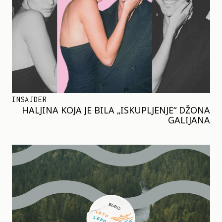
INSAJDER
HALJINA KOJA JE BILA „ISKUPLJENJE“ DŽONA
GALIJANA