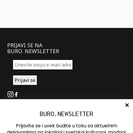
PRIJAVI SE NA
BURO. NEWSLETTER
Instagram
Facebook
BURO.NEWSLETTER
O nama
Oglašavanje
Prijavite se i uvek budite u toku sa aktuelnim
Kontakt
dešavanjima na lokalnoj i svetskoj kulturnoj, modnoj,