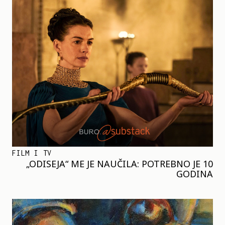
FILM I TV
„ODISEJA“ ME JE NAUČILA: POTREBNO JE 10
GODINA