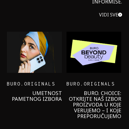
INFORMIŠE.
VIDI SVE
BURO.ORIGINALS
BURO.ORIGINALS
LEVI’S ON THE ROAD
PROBALA SAM NOVU
GARNIER KREMU I
NIKADA NIŠTA
LAGANIJE NISAM
KORISTILA