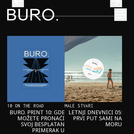
BURO.
Otvori
Onaj jedan proizvod koji stalno selimo sa police u torbe
BURO.MEN
ONAJ JEDAN PROIZVOD KOJI
STALNO SELIMO SA POLICE U
TORBE
10 ON THE ROAD
MALE STVARI
BURO. PRINT 10: GDE
LETNJI DNEVNICI 05:
MOŽETE PRONAĆI
PRVI PUT SAMI NA
SVOJ BESPLATAN
MORU
PRIMERAK U