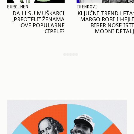
TRENDOVI
SHOPPING
KLJUČNI TREND LETA:
JOŠ JE RANO ZA JAKNE
MARGO ROBI I HEJLI
– ALI U RESERVED JE
BIBER NOSE ISTI
STIGAO MODEL KOJI
MODNI DETALJ
ĆE BITI VELIKI TREND