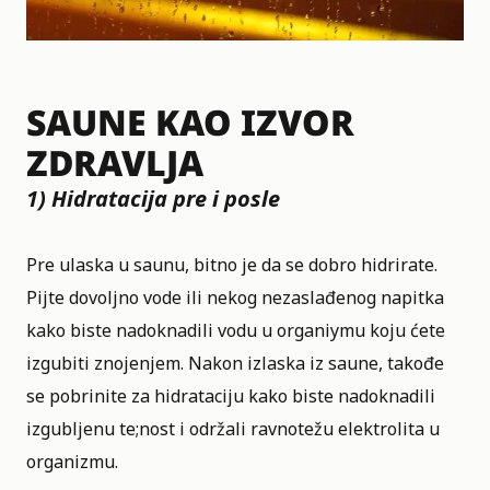
SAUNE KAO IZVOR
ZDRAVLJA
1) Hidratacija pre i posle
Pre ulaska u saunu, bitno je da se dobro hidrirate.
Pijte dovoljno vode ili nekog nezaslađenog napitka
kako biste nadoknadili vodu u organiymu koju ćete
izgubiti znojenjem. Nakon izlaska iz saune, takođe
se pobrinite za hidrataciju kako biste nadoknadili
izgubljenu te;nost i održali ravnotežu elektrolita u
organizmu.