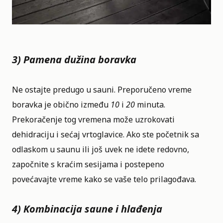
3) Pamena dužina boravka
Ne ostajte predugo u sauni. Preporučeno vreme
boravka je obično između
10
i
20
minuta.
Prekoračenje tog vremena može uzrokovati
dehidraciju i sećaj vrtoglavice. Ako ste početnik sa
odlaskom u saunu ili još uvek ne idete redovno,
započnite s kraćim sesijama i postepeno
povećavajte vreme kako se vaše telo prilagođava.
4) Kombinacija saune i hlađenja