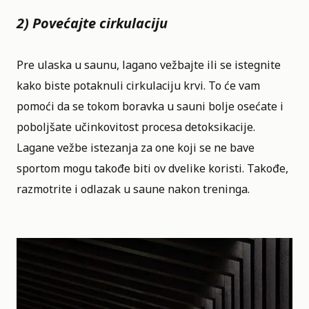
2) Povećajte cirkulaciju
Pre ulaska u saunu, lagano vežbajte ili se istegnite
kako biste potaknuli cirkulaciju krvi. To će vam
pomoći da se tokom boravka u sauni bolje osećate i
poboljšate učinkovitost procesa detoksikacije.
Lagane vežbe istezanja za one koji se ne bave
sportom mogu takođe biti ov dvelike koristi. Takođe,
razmotrite i odlazak u saune nakon treninga.