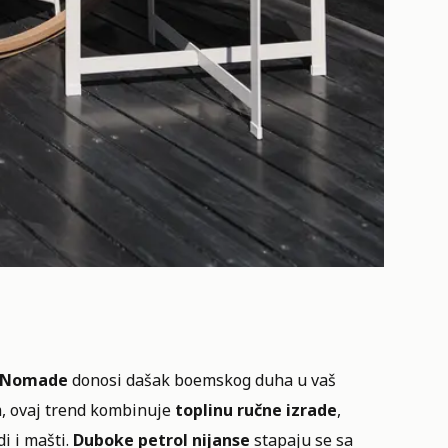
Nomade
donosi dašak boemskog duha u vaš
m, ovaj trend kombinuje
toplinu ručne izrade
,
i i mašti.
Duboke petrol nijanse
stapaju se sa