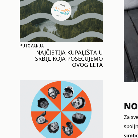
PUTOVANJA
NAJČISTIJA KUPALIŠTA U
SRBIJI KOJA POSEĆUJEMO
OVOG LETA
NO
Za sve
spoljn
simbo