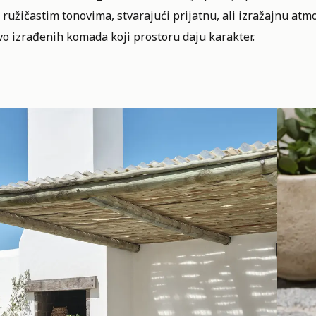
ružičastim tonovima, stvarajući prijatnu, ali izražajnu atmo
vo izrađenih komada koji prostoru daju karakter.