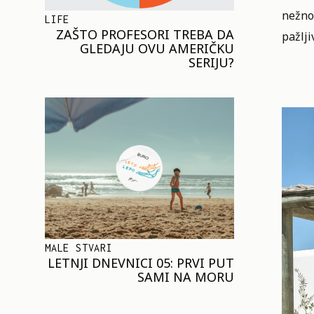
nežno 
LIFE
ZAŠTO PROFESORI TREBA DA
pažlji
GLEDAJU OVU AMERIČKU
SERIJU?
MALE STVARI
LETNJI DNEVNICI 05: PRVI PUT
SAMI NA MORU