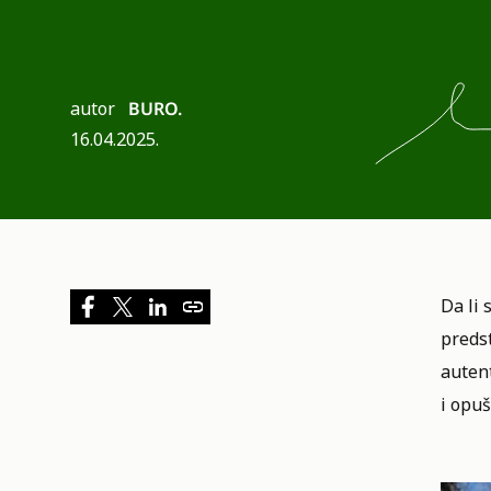
autor
BURO.
16.04.2025.
Da li 
preds
autent
i opuš