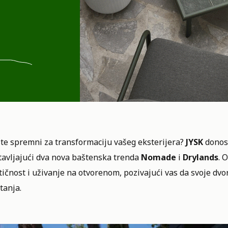
ste spremni za transformaciju vašeg eksterijera?
JYSK
donosi
tavljajući dva nova baštenska trenda
Nomade
i
Drylands
. 
ičnost i uživanje na otvorenom, pozivajući vas da svoje dvori
tanja.