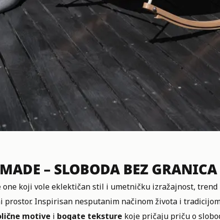
MADE – SLOBODA BEZ GRANICA
 one koji vole eklektičan stil i umetničku izražajnost, trend
i prostor. Inspirisan nesputanim načinom života i tradicijo
lične motive
i
bogate teksture
koje pričaju priču o slobod