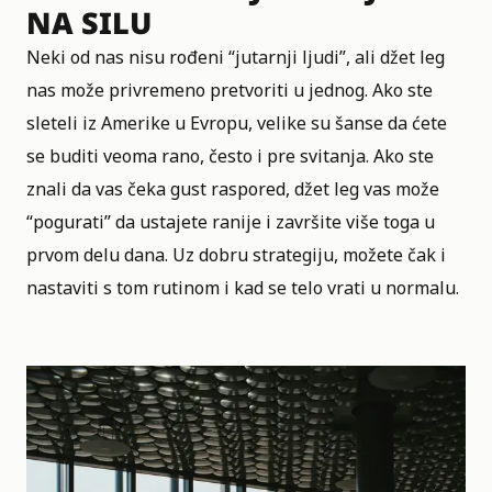
NA SILU
Neki od nas nisu rođeni “jutarnji ljudi”, ali džet leg
nas može privremeno pretvoriti u jednog. Ako ste
sleteli iz Amerike u Evropu, velike su šanse da ćete
se buditi veoma rano, često i pre svitanja. Ako ste
znali da vas čeka gust raspored, džet leg vas može
“pogurati” da ustajete ranije i završite više toga u
prvom delu dana. Uz dobru strategiju, možete čak i
nastaviti s tom rutinom i kad se telo vrati u normalu.