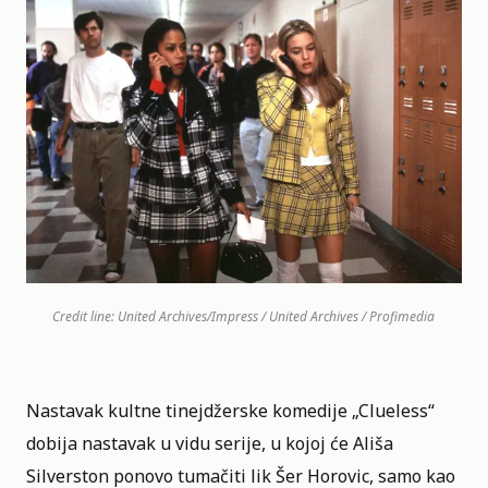
Credit line: United Archives/Impress / United Archives / Profimedia
Nastavak kultne tinejdžerske komedije „
Clueless
“
dobija nastavak u vidu serije, u kojoj će Ališa
Silverston ponovo tumačiti lik Šer Horovic, samo kao