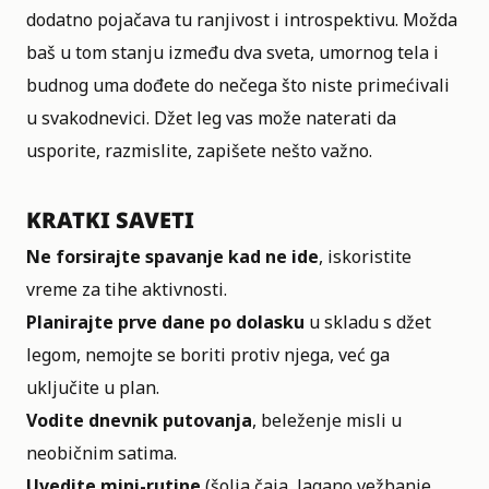
dodatno pojačava tu ranjivost i introspektivu. Možda
baš u tom stanju između dva sveta, umornog tela i
budnog uma dođete do nečega što niste primećivali
u svakodnevici. Džet leg vas može naterati da
usporite, razmislite, zapišete nešto važno.
KRATKI SAVETI
Ne forsirajte spavanje kad ne ide
, iskoristite
vreme za tihe aktivnosti.
Planirajte prve dane po dolasku
u skladu s džet
legom, nemojte se boriti protiv njega, već ga
uključite u plan.
Vodite dnevnik putovanja
, beleženje misli u
neobičnim satima.
Uvedite mini-rutine
(šolja čaja, lagano vežbanje,