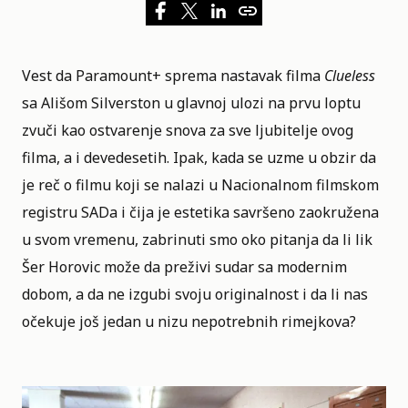
Vest da
Paramount+
sprema nastavak filma
Clueless
sa
Ališom Silverston
u glavnoj ulozi na prvu loptu
zvuči kao ostvarenje snova za sve ljubitelje ovog
filma, a i devedesetih. Ipak, kada se uzme u obzir da
je reč o filmu koji se nalazi u
Nacionalnom filmskom
registru SADa
i čija je estetika savršeno zaokružena
u svom vremenu, zabrinuti smo oko pitanja da li lik
Šer Horovic može da preživi sudar sa modernim
dobom, a da ne izgubi svoju originalnost i da li nas
očekuje još jedan u nizu nepotrebnih rimejkova?