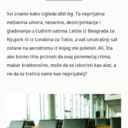
Svi znamo kako izgleda
džet leg
. Ta neprijatna
mešavina umora, nesanice, dezorijentacije i
gladovanja u čudnim satima. Letite iz Beograda za
Njujork ili iz Londona za Tokio, a vaš unutrašnji sat
ostane na aerodromu iz kojeg ste poleteli. Ali, šta
ako bismo tiho priznali da ovaj poremećaj ritma,
makar kratkoročno, može da se iskoristi kao alat, a
ne da se tretira samo kao neprijatelj?