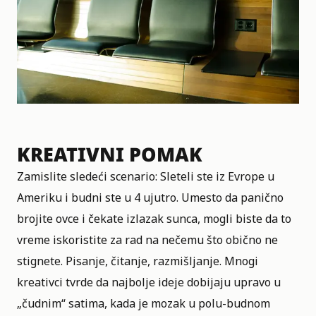
KREATIVNI POMAK
Zamislite sledeći scenario: Sleteli ste iz Evrope u
Ameriku i budni ste u 4 ujutro. Umesto da panično
brojite ovce i čekate izlazak sunca, mogli biste da to
vreme iskoristite za rad na nečemu što obično ne
stignete. Pisanje, čitanje, razmišljanje. Mnogi
kreativci tvrde da najbolje ideje dobijaju upravo u
„čudnim“ satima, kada je mozak u polu-budnom