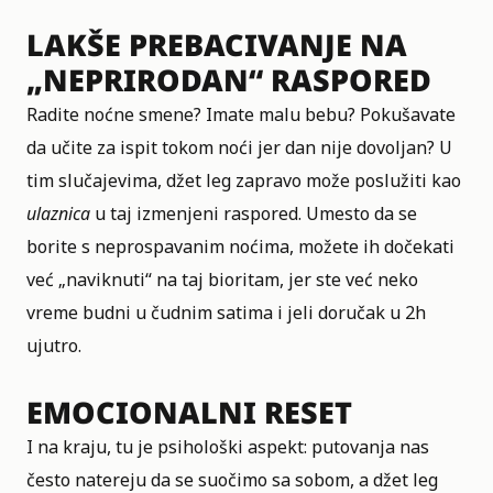
LAKŠE PREBACIVANJE NA
„NEPRIRODAN“ RASPORED
Radite noćne smene? Imate malu bebu? Pokušavate
da učite za ispit tokom noći jer dan nije dovoljan? U
tim slučajevima, džet leg zapravo može poslužiti kao
ulaznica
u taj izmenjeni raspored. Umesto da se
borite s neprospavanim noćima, možete ih dočekati
već „naviknuti“ na taj bioritam, jer ste već neko
vreme budni u čudnim satima i jeli doručak u 2h
ujutro.
EMOCIONALNI RESET
I na kraju, tu je psihološki aspekt: putovanja nas
često natereju da se suočimo sa sobom, a džet leg