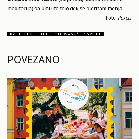
meditacija) da umirite telo dok se bioritam menja.
Foto:
Pexels
DŽET LEG
LIFE
PUTOVANJA
SAVETI
POVEZANO