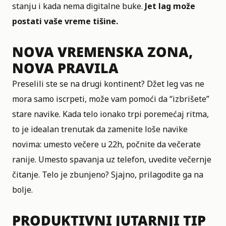
stanju i kada nema digitalne buke.
Jet lag može
postati vaše vreme tišine.
NOVA VREMENSKA ZONA,
NOVA PRAVILA
Preselili ste se na drugi kontinent? Džet leg vas ne
mora samo iscrpeti, može vam pomoći da “izbrišete”
stare navike. Kada telo ionako trpi poremećaj ritma,
to je idealan trenutak da zamenite loše navike
novima: umesto večere u 22h, počnite da večerate
ranije. Umesto spavanja uz telefon, uvedite večernje
čitanje. Telo je zbunjeno? Sjajno, prilagodite ga na
bolje.
PRODUKTIVNI JUTARNJI TIP